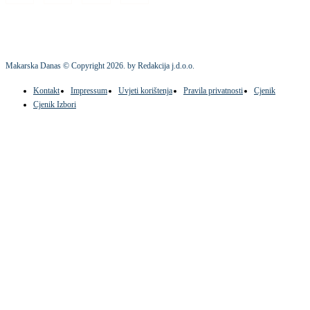
Makarska Danas © Copyright
2026
. by Redakcija j.d.o.o.
Kontakt
Impressum
Uvjeti korištenja
Pravila privatnosti
Cjenik
Cjenik Izbori