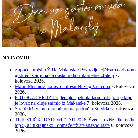
NAJNOVIJE
Započeli upisi u ŽRK Makarska: Poziv djevojčicama od osam
godina i starijima da postanu dio rukometne obitelji
7.
kolovoza 2026.
Marin Musinov ponovo u dresu Novog Vremena
7. kolovoza
2026.
FOTOGALERIJA Pogledajte spektakularne fotografije koje
je lovac na oluje snimio iz Makarske
7. kolovoza 2026.
Strani državljanin preminuo na području Sutvida
6. kolovoza
2026.
TURISTIČKI BAROMETAR 2026. Švedska više nije među
top 5, ali ukrajinsko i domaće tržište snažno raste
6. kolovoza
2026.