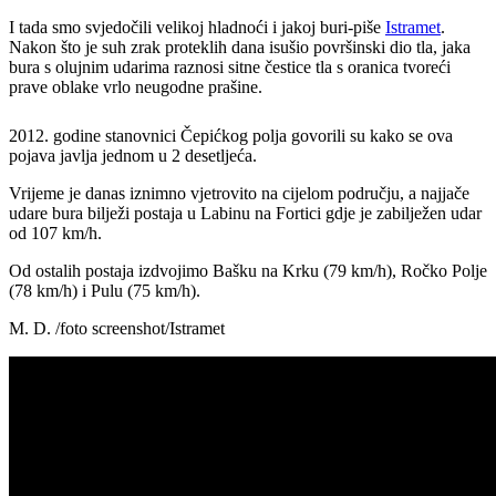
I tada smo svjedočili velikoj hladnoći i jakoj buri-piše
Istramet
.
Nakon što je suh zrak proteklih dana isušio površinski dio tla, jaka
bura s olujnim udarima raznosi sitne čestice tla s oranica tvoreći
prave oblake vrlo neugodne prašine.
2012. godine stanovnici Čepićkog polja govorili su kako se ova
pojava javlja jednom u 2 desetljeća.
Vrijeme je danas iznimno vjetrovito na cijelom području, a najjače
udare bura bilježi postaja u Labinu na Fortici gdje je zabilježen udar
od 107 km/h.
Od ostalih postaja izdvojimo Bašku na Krku (79 km/h), Ročko Polje
(78 km/h) i Pulu (75 km/h).
M. D. /foto screenshot/Istramet