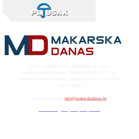
Imate zanimljivu priču, fotografiju ili video?
Pošaljite na Whatsapp ili MMS na broj 099 475 1744,
putem Facebooka ili emaila, podijelit ćemo ju sa tisućama
naših čitatelja
Kontaktirajte nas:
info@makarskadanas.hr
Stock images by Depositphotos