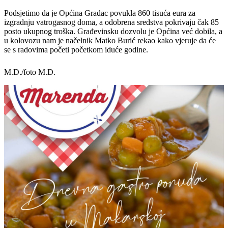
Podsjetimo da je Općina Gradac povukla 860 tisuća eura za
izgradnju vatrogasnog doma, a odobrena sredstva pokrivaju čak 85
posto ukupnog troška. Građevinsku dozvolu je Općina već dobila, a
u kolovozu nam je načelnik Matko Burić rekao kako vjeruje da će
se s radovima početi početkom iduće godine.
M.D./foto M.D.