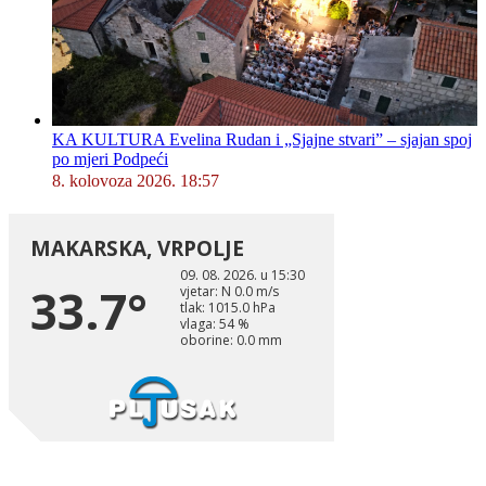
KA KULTURA Evelina Rudan i „Sjajne stvari” – sjajan spoj
po mjeri Podpeći
8. kolovoza 2026. 18:57