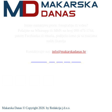
Imate zanimljivu priču, fotografiju ili video?
Pošaljite na Whatsapp ili MMS na broj 099 475 1744,
putem Facebooka ili emaila, podijelit ćemo ju sa tisućama
naših čitatelja
Kontaktirajte nas:
info@makarskadanas.hr
Stock images by Depositphotos
Makarska Danas © Copyright
2026
. by Redakcija j.d.o.o.