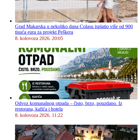
Grad Makarska u nekoliko dana Colasu isplatio više od 900
tisuća eura za projekt Peškera
8. kolovoza 2026. 20:05
Odvoz komunalnog otpada – čisto, brzo, pouzdano. Iz
restorana, kafića i hotela
8. kolovoza 2026. 11:22