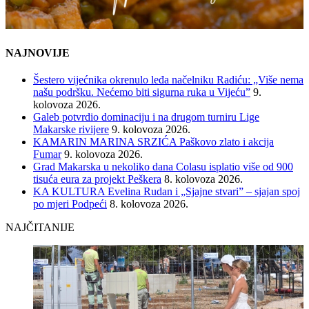
NAJNOVIJE
Šestero vijećnika okrenulo leđa načelniku Radiću: „Više nema
našu podršku. Nećemo biti sigurna ruka u Vijeću”
9.
kolovoza 2026.
Galeb potvrdio dominaciju i na drugom turniru Lige
Makarske rivijere
9. kolovoza 2026.
KAMARIN MARINA SRZIĆA Paškovo zlato i akcija
Fumar
9. kolovoza 2026.
Grad Makarska u nekoliko dana Colasu isplatio više od 900
tisuća eura za projekt Peškera
8. kolovoza 2026.
KA KULTURA Evelina Rudan i „Sjajne stvari” – sjajan spoj
po mjeri Podpeći
8. kolovoza 2026.
NAJČITANIJE