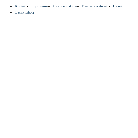
Kontakt
Impressum
Uvjeti korištenja
Pravila privatnosti
Cjenik
Cjenik Izbori