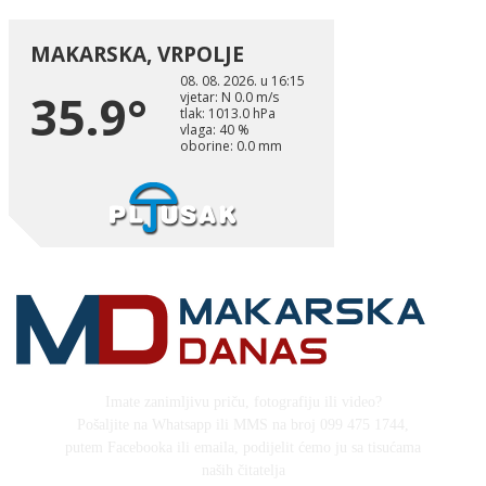
Imate zanimljivu priču, fotografiju ili video?
Pošaljite na Whatsapp ili MMS na broj 099 475 1744,
putem Facebooka ili emaila, podijelit ćemo ju sa tisućama
naših čitatelja