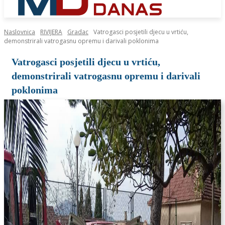
Naslovnica
RIVIJERA
Gradac
Vatrogasci posjetili djecu u vrtiću,
demonstrirali vatrogasnu opremu i darivali poklonima
Vatrogasci posjetili djecu u vrtiću,
demonstrirali vatrogasnu opremu i darivali
poklonima