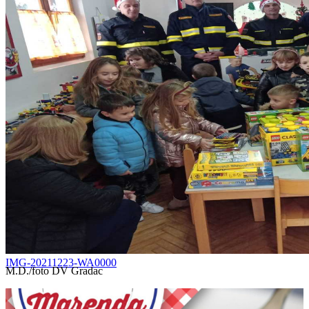
IMG-20211223-WA0000
M.D./foto DV Gradac