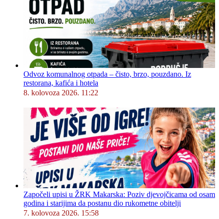
Odvoz komunalnog otpada – čisto, brzo, pouzdano. Iz
restorana, kafića i hotela
8. kolovoza 2026. 11:22
Započeli upisi u ŽRK Makarska: Poziv djevojčicama od osam
godina i starijima da postanu dio rukometne obitelji
7. kolovoza 2026. 15:58