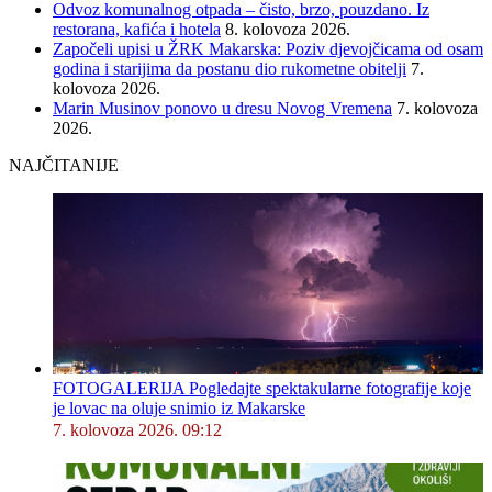
Odvoz komunalnog otpada – čisto, brzo, pouzdano. Iz
restorana, kafića i hotela
8. kolovoza 2026.
Započeli upisi u ŽRK Makarska: Poziv djevojčicama od osam
godina i starijima da postanu dio rukometne obitelji
7.
kolovoza 2026.
Marin Musinov ponovo u dresu Novog Vremena
7. kolovoza
2026.
NAJČITANIJE
FOTOGALERIJA Pogledajte spektakularne fotografije koje
je lovac na oluje snimio iz Makarske
7. kolovoza 2026. 09:12