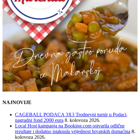
NAJNOVIJE
CAGEBALL PODACA 3X3 Trodnevni turnir u Podaci,
nagradni fond 2000 eura
8. kolovoza 2026.
Local Host kampanja na Booking.com ostvarila odlične
rezultate i dodatno istaknula vrijednost hrvatskih domaćina
8.
kolovoza 2026.