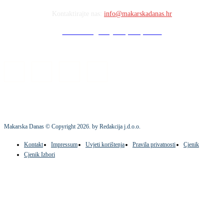
Kontaktirajte nas:
info@makarskadanas.hr
Stock images by Depositphotos
Makarska Danas © Copyright
2026
. by Redakcija j.d.o.o.
Kontakt
Impressum
Uvjeti korištenja
Pravila privatnosti
Cjenik
Cjenik Izbori