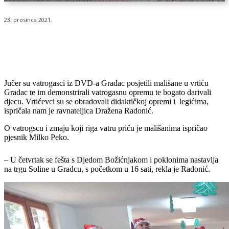
23. prosinca 2021.
Jučer su vatrogasci iz DVD-a Gradac posjetili mališane u vrtiću
Gradac te im demonstrirali vatrogasnu opremu te bogato darivali
djecu. Vrtićevci su se obradovali didaktičkoj opremi i legićima,
ispričala nam je ravnateljica Dražena Radonić.
O vatrogscu i zmaju koji riga vatru priču je mališanima ispričao
pjesnik Milko Peko.
– U četvrtak se fešta s Djedom Božićnjakom i poklonima nastavlja
na trgu Soline u Gradcu, s početkom u 16 sati, rekla je Radonić.