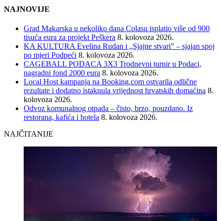
NAJNOVIJE
Grad Makarska u nekoliko dana Colasu isplatio više od 900
tisuća eura za projekt Peškera
8. kolovoza 2026.
KA KULTURA Evelina Rudan i „Sjajne stvari” – sjajan spoj
po mjeri Podpeći
8. kolovoza 2026.
CAGEBALL PODACA 3X3 Trodnevni turnir u Podaci,
nagradni fond 2000 eura
8. kolovoza 2026.
Local Host kampanja na Booking.com ostvarila odlične
rezultate i dodatno istaknula vrijednost hrvatskih domaćina
8.
kolovoza 2026.
Odvoz komunalnog otpada – čisto, brzo, pouzdano. Iz
restorana, kafića i hotela
8. kolovoza 2026.
NAJČITANIJE