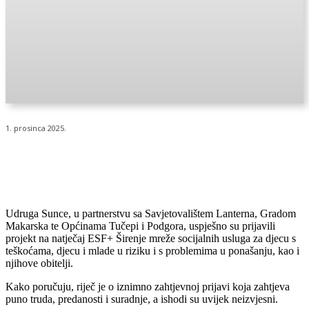
1. prosinca 2025.
Udruga Sunce, u partnerstvu sa Savjetovalištem Lanterna, Gradom
Makarska te Općinama Tučepi i Podgora, uspješno su prijavili
projekt na natječaj ESF+ Širenje mreže socijalnih usluga za djecu s
teškoćama, djecu i mlade u riziku i s problemima u ponašanju, kao i
njihove obitelji.
Kako poručuju, riječ je o iznimno zahtjevnoj prijavi koja zahtjeva
puno truda, predanosti i suradnje, a ishodi su uvijek neizvjesni.