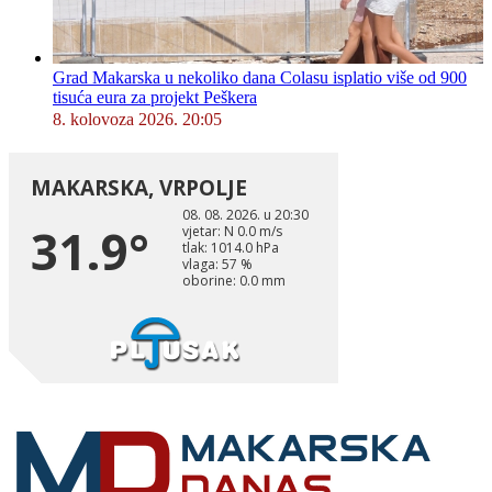
Grad Makarska u nekoliko dana Colasu isplatio više od 900
tisuća eura za projekt Peškera
8. kolovoza 2026. 20:05