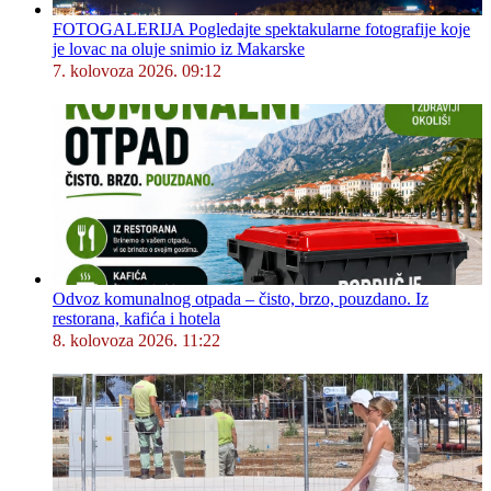
FOTOGALERIJA Pogledajte spektakularne fotografije koje
je lovac na oluje snimio iz Makarske
7. kolovoza 2026. 09:12
Odvoz komunalnog otpada – čisto, brzo, pouzdano. Iz
restorana, kafića i hotela
8. kolovoza 2026. 11:22