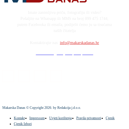
Imate zanimljivu priču, fotografiju ili video?
Pošaljite na Whatsapp ili MMS na broj 099 475 1744,
putem Facebooka ili emaila, podijelit ćemo ju sa tisućama
naših čitatelja
Kontaktirajte nas:
info@makarskadanas.hr
Stock images by Depositphotos
Makarska Danas © Copyright
2026
. by Redakcija j.d.o.o.
Kontakt
Impressum
Uvjeti korištenja
Pravila privatnosti
Cjenik
Cjenik Izbori