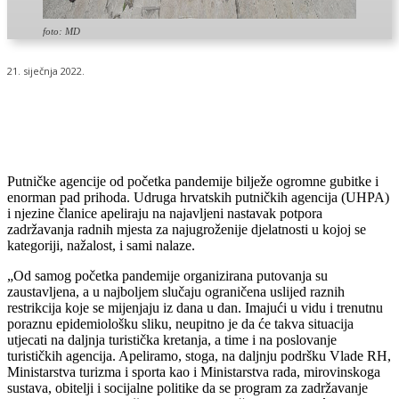
foto: MD
21. siječnja 2022.
Putničke agencije od početka pandemije bilježe ogromne gubitke i
enorman pad prihoda. Udruga hrvatskih putničkih agencija (UHPA)
i njezine članice apeliraju na najavljeni nastavak potpora
zadržavanja radnih mjesta za najugroženije djelatnosti u kojoj se
kategoriji, nažalost, i sami nalaze.
„Od samog početka pandemije organizirana putovanja su
zaustavljena, a u najboljem slučaju ograničena uslijed raznih
restrikcija koje se mijenjaju iz dana u dan. Imajući u vidu i trenutnu
poraznu epidemiološku sliku, neupitno je da će takva situacija
utjecati na daljnja turistička kretanja, a time i na poslovanje
turističkih agencija. Apeliramo, stoga, na daljnju podršku Vlade RH,
Ministarstva turizma i sporta kao i Ministarstva rada, mirovinskoga
sustava, obitelji i socijalne politike da se program za zadržavanje