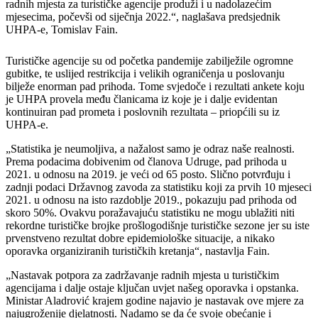
radnih mjesta za turističke agencije produži i u nadolazećim
mjesecima, počevši od siječnja 2022.“, naglašava predsjednik
UHPA-e, Tomislav Fain.
Turističke agencije su od početka pandemije zabilježile ogromne
gubitke, te uslijed restrikcija i velikih ograničenja u poslovanju
bilježe enorman pad prihoda. Tome svjedoče i rezultati ankete koju
je UHPA provela među članicama iz koje je i dalje evidentan
kontinuiran pad prometa i poslovnih rezultata – priopćili su iz
UHPA-e.
„Statistika je neumoljiva, a nažalost samo je odraz naše realnosti.
Prema podacima dobivenim od članova Udruge, pad prihoda u
2021. u odnosu na 2019. je veći od 65 posto. Slično potvrđuju i
zadnji podaci Državnog zavoda za statistiku koji za prvih 10 mjeseci
2021. u odnosu na isto razdoblje 2019., pokazuju pad prihoda od
skoro 50%. Ovakvu poražavajuću statistiku ne mogu ublažiti niti
rekordne turističke brojke prošlogodišnje turističke sezone jer su iste
prvenstveno rezultat dobre epidemiološke situacije, a nikako
oporavka organiziranih turističkih kretanja“, nastavlja Fain.
„Nastavak potpora za zadržavanje radnih mjesta u turističkim
agencijama i dalje ostaje ključan uvjet našeg oporavka i opstanka.
Ministar Aladrović krajem godine najavio je nastavak ove mjere za
najugroženije djelatnosti. Nadamo se da će svoje obećanje i