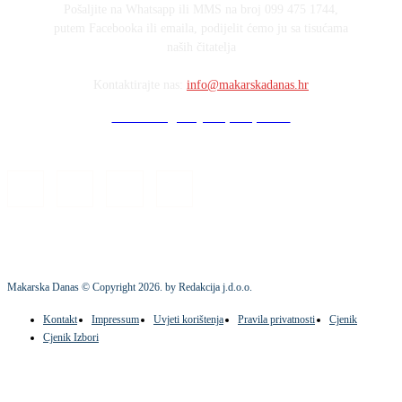
Pošaljite na Whatsapp ili MMS na broj 099 475 1744,
putem Facebooka ili emaila, podijelit ćemo ju sa tisućama
naših čitatelja
Kontaktirajte nas:
info@makarskadanas.hr
Stock images by Depositphotos
Makarska Danas © Copyright
2026
. by Redakcija j.d.o.o.
Kontakt
Impressum
Uvjeti korištenja
Pravila privatnosti
Cjenik
Cjenik Izbori