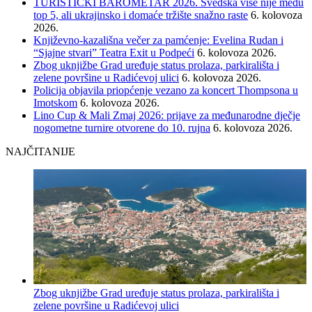
TURISTIČKI BAROMETAR 2026. Švedska više nije među
top 5, ali ukrajinsko i domaće tržište snažno raste
6. kolovoza
2026.
Književno-kazališna večer za pamćenje: Evelina Rudan i
“Sjajne stvari” Teatra Exit u Podpeći
6. kolovoza 2026.
Zbog uknjižbe Grad uređuje status prolaza, parkirališta i
zelene površine u Radićevoj ulici
6. kolovoza 2026.
Policija objavila priopćenje vezano za koncert Thompsona u
Imotskom
6. kolovoza 2026.
Lino Cup & Mali Zmaj 2026: prijave za međunarodne dječje
nogometne turnire otvorene do 10. rujna
6. kolovoza 2026.
NAJČITANIJE
Zbog uknjižbe Grad uređuje status prolaza, parkirališta i
zelene površine u Radićevoj ulici