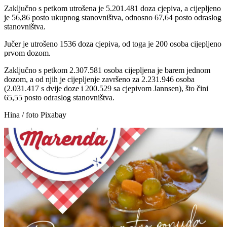
Zaključno s petkom utrošena je 5.201.481 doza cjepiva, a cijepljeno
je 56,86 posto ukupnog stanovništva, odnosno 67,64 posto odraslog
stanovništva.
Jučer je utrošeno 1536 doza cjepiva, od toga je 200 osoba cijepljeno
prvom dozom.
Zaključno s petkom 2.307.581 osoba cijepljena je barem jednom
dozom, a od njih je cijepljenje završeno za 2.231.946 osoba
(2.031.417 s dvije doze i 200.529 sa cjepivom Jannsen), što čini
65,55 posto odraslog stanovništva.
Hina / foto Pixabay