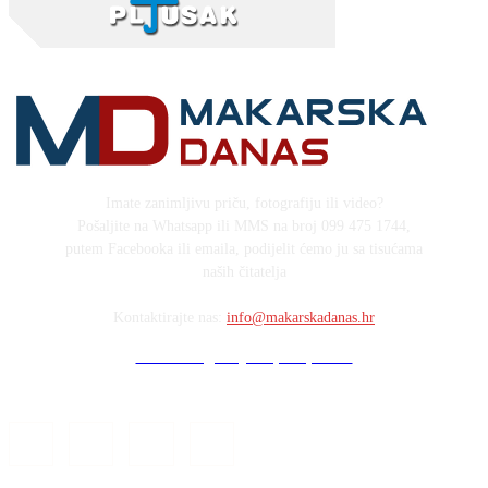
Imate zanimljivu priču, fotografiju ili video?
Pošaljite na Whatsapp ili MMS na broj 099 475 1744,
putem Facebooka ili emaila, podijelit ćemo ju sa tisućama
naših čitatelja
Kontaktirajte nas:
info@makarskadanas.hr
Stock images by Depositphotos