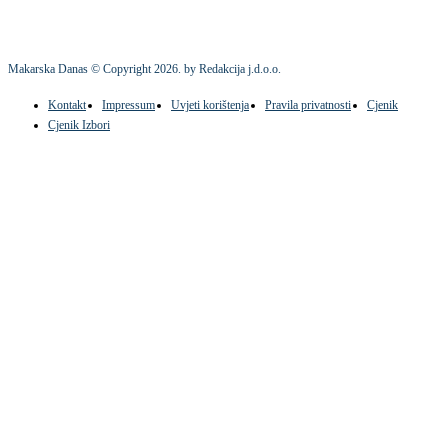
Makarska Danas © Copyright
2026
. by Redakcija j.d.o.o.
Kontakt
Impressum
Uvjeti korištenja
Pravila privatnosti
Cjenik
Cjenik Izbori