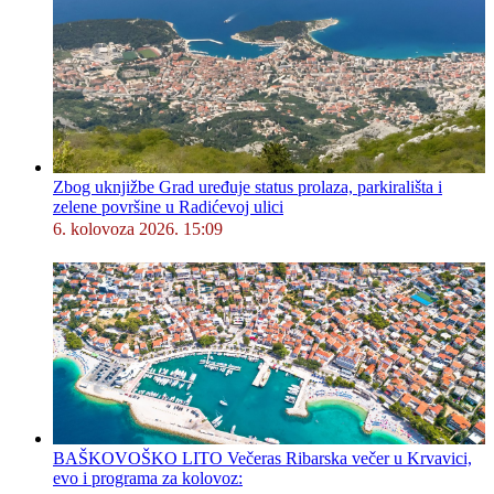
Zbog uknjižbe Grad uređuje status prolaza, parkirališta i
zelene površine u Radićevoj ulici
6. kolovoza 2026. 15:09
BAŠKOVOŠKO LITO Večeras Ribarska večer u Krvavici,
evo i programa za kolovoz: