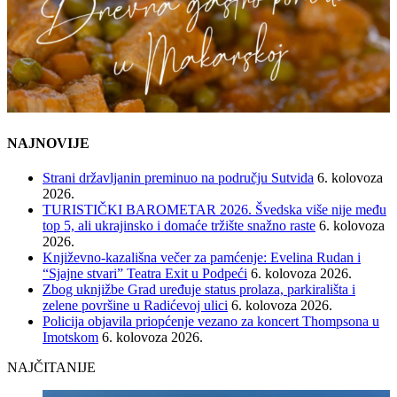
NAJNOVIJE
Strani državljanin preminuo na području Sutvida
6. kolovoza
2026.
TURISTIČKI BAROMETAR 2026. Švedska više nije među
top 5, ali ukrajinsko i domaće tržište snažno raste
6. kolovoza
2026.
Književno-kazališna večer za pamćenje: Evelina Rudan i
“Sjajne stvari” Teatra Exit u Podpeći
6. kolovoza 2026.
Zbog uknjižbe Grad uređuje status prolaza, parkirališta i
zelene površine u Radićevoj ulici
6. kolovoza 2026.
Policija objavila priopćenje vezano za koncert Thompsona u
Imotskom
6. kolovoza 2026.
NAJČITANIJE