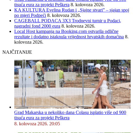
tisuća eura za projekt Peškera
8. kolovoza 2026.
KA KULTURA Evelina Rudan i „Sjajne stvari” – sjajan spoj
po mjeri Podpeći
8. kolovoza 2026.
CAGEBALL PODACA 3X3 Trodnevni turnir u Podaci,
nagradni fond 2000 eura
8. kolovoza 2026.
Local Host kampanja na Booking.com ostvarila odlične
rezultate i dodatno istaknula vrijednost hrvatskih domaćina
8.
kolovoza 2026.
NAJČITANIJE
Grad Makarska u nekoliko dana Colasu isplatio više od 900
tisuća eura za projekt Peškera
8. kolovoza 2026. 20:05