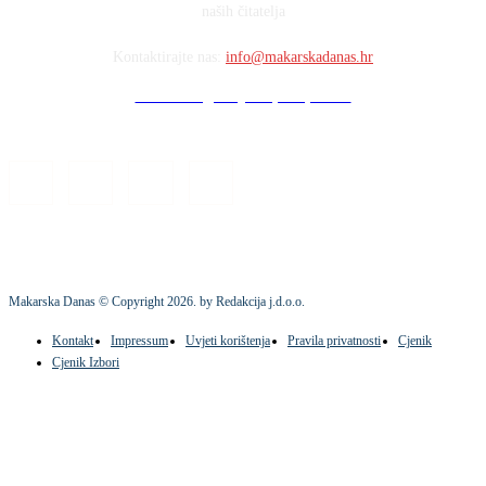
naših čitatelja
Kontaktirajte nas:
info@makarskadanas.hr
Stock images by Depositphotos
Makarska Danas © Copyright
2026
. by Redakcija j.d.o.o.
Kontakt
Impressum
Uvjeti korištenja
Pravila privatnosti
Cjenik
Cjenik Izbori