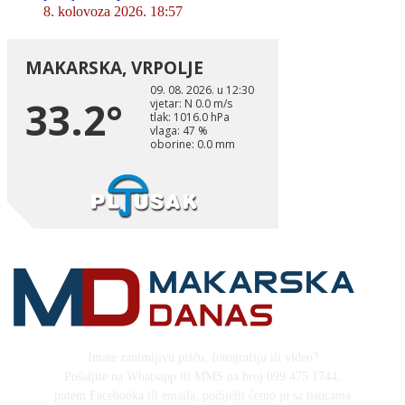
8. kolovoza 2026. 18:57
Imate zanimljivu priču, fotografiju ili video?
Pošaljite na Whatsapp ili MMS na broj 099 475 1744,
putem Facebooka ili emaila, podijelit ćemo ju sa tisućama