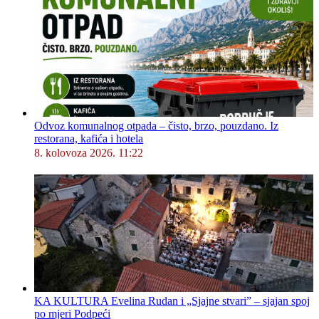
Odvoz komunalnog otpada – čisto, brzo, pouzdano. Iz
restorana, kafića i hotela
8. kolovoza 2026. 11:22
KA KULTURA Evelina Rudan i „Sjajne stvari” – sjajan spoj
po mjeri Podpeći