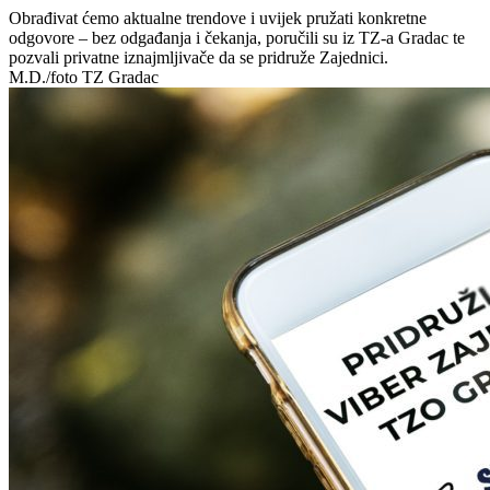
Obrađivat ćemo aktualne trendove i uvijek pružati konkretne
odgovore – bez odgađanja i čekanja, poručili su iz TZ-a Gradac te
pozvali privatne iznajmljivače da se pridruže Zajednici.
M.D./foto TZ Gradac