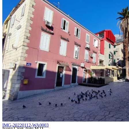
IMG-20220112-WA0003
Ivona Ćirak /foto M.D.