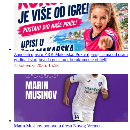
Započeli upisi u ŽRK Makarska: Poziv djevojčicama od osam
godina i starijima da postanu dio rukometne obitelji
7. kolovoza 2026. 15:58
Marin Musinov ponovo u dresu Novog Vremena