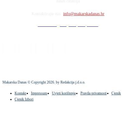
naših čitatelja
Kontaktirajte nas:
info@makarskadanas.hr
Stock images by Depositphotos
Makarska Danas © Copyright
2026
. by Redakcija j.d.o.o.
Kontakt
Impressum
Uvjeti korištenja
Pravila privatnosti
Cjenik
Cjenik Izbori