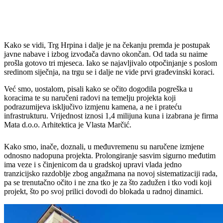
Kako se vidi, Trg Hrpina i dalje je na čekanju premda je postupak
javne nabave i izbog izvođača davno okončan. Od tada su naime
prošla gotovo tri mjeseca. Iako se najavljivalo otpočinjanje s poslom
sredinom siječnja, na trgu se i dalje ne vide prvi građevinski koraci.
Već smo, uostalom, pisali kako se očito dogodila pogreška u
koracima te su naručeni radovi na temelju projekta koji
podrazumijeva isključivo izmjenu kamena, a ne i prateću
infrastrukturu. Vrijednost iznosi 1,4 milijuna kuna i izabrana je firma
Mata d.o.o. Arhitektica je Vlasta Marčić.
Kako smo, inače, doznali, u međuvremenu su naručene izmjene
odnosno nadopuna projekta. Prolongiranje sasvim sigurno međutim
ima veze i s činjenicom da u gradskoj upravi vlada jedno
tranzicijsko razdoblje zbog angažmana na novoj sistematizaciji rada,
pa se trenutačno očito i ne zna tko je za što zadužen i tko vodi koji
projekt, što po svoj prilici dovodi do blokada u radnoj dinamici.