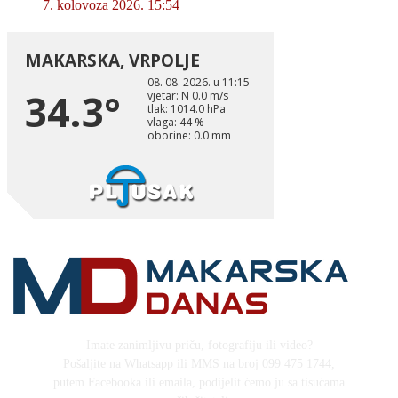
7. kolovoza 2026. 15:54
Imate zanimljivu priču, fotografiju ili video?
Pošaljite na Whatsapp ili MMS na broj 099 475 1744,
putem Facebooka ili emaila, podijelit ćemo ju sa tisućama