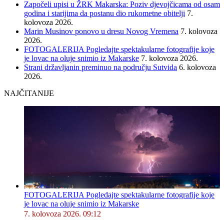
Započeli upisi u ŽRK Makarska: Poziv djevojčicama od osam
godina i starijima da postanu dio rukometne obitelji
7.
kolovoza 2026.
Marin Musinov ponovo u dresu Novog Vremena
7. kolovoza
2026.
FOTOGALERIJA Pogledajte spektakularne fotografije koje
je lovac na oluje snimio iz Makarske
7. kolovoza 2026.
Strani državljanin preminuo na području Sutvida
6. kolovoza
2026.
NAJČITANIJE
FOTOGALERIJA Pogledajte spektakularne fotografije koje
je lovac na oluje snimio iz Makarske
7. kolovoza 2026. 09:12