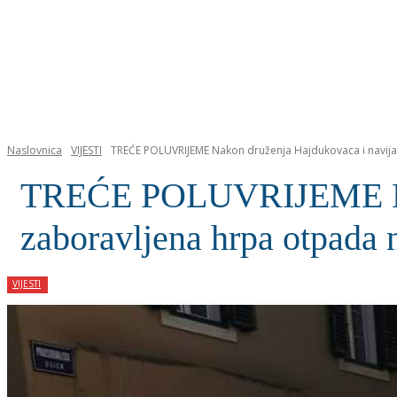
NASLOVNICA
Naslovnica
VIJESTI
TREĆE POLUVRIJEME Nakon druženja Hajdukovaca i navijač
TREĆE POLUVRIJEME Nako
zaboravljena hrpa otpada n
VIJESTI