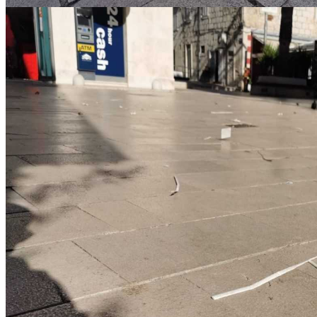
IMG_20220924_171847_copy_1280x720