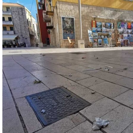
IMG-20220924-WA0003_copy_1280x960