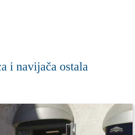
KOLUMNE
MORE
T
 navijača ostala