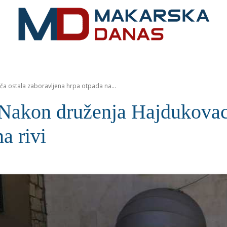
RIVIJERA
VIJESTI
MOZAIK
MAKARSKA
SPOR
a ostala zaboravljena hrpa otpada na...
n druženja Hajdukovaca i
a rivi