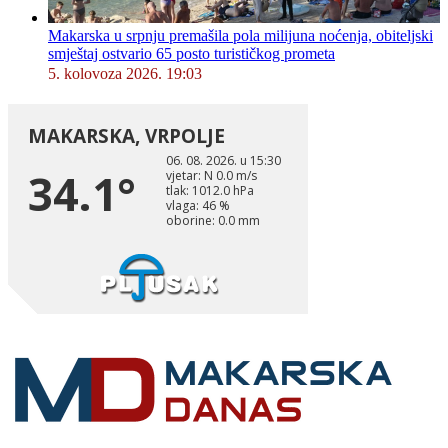
Makarska u srpnju premašila pola milijuna noćenja, obiteljski
smještaj ostvario 65 posto turističkog prometa
5. kolovoza 2026. 19:03