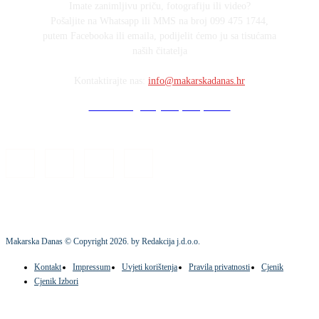
Imate zanimljivu priču, fotografiju ili video?
Pošaljite na Whatsapp ili MMS na broj 099 475 1744,
putem Facebooka ili emaila, podijelit ćemo ju sa tisućama
naših čitatelja
Kontaktirajte nas:
info@makarskadanas.hr
Stock images by Depositphotos
Makarska Danas © Copyright
2026
. by Redakcija j.d.o.o.
Kontakt
Impressum
Uvjeti korištenja
Pravila privatnosti
Cjenik
Cjenik Izbori