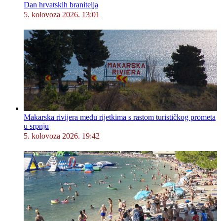
Dan hrvatskih branitelja
5. kolovoza 2026. 13:01
Makarska rivijera među rijetkima s rastom turističkog prometa
u srpnju
5. kolovoza 2026. 19:42