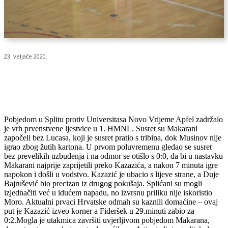
23. veljače 2020.
Pobjedom u Splitu protiv Universitasa Novo Vrijeme Apfel zadržalo
je vrh prvenstvene ljestvice u 1. HMNL. Susret su Makarani
započeli bez Lucasa, koji je susret pratio s tribina, dok Musinov nije
igrao zbog žutih kartona. U prvom poluvremenu gledao se susret
bez prevelikih uzbuđenja i na odmor se otišlo s 0:0, da bi u nastavku
Makarani najprije zaprijetili preko Kazazića, a nakon 7 minuta igre
napokon i došli u vodstvo. Kazazić je ubacio s lijeve strane, a Duje
Bajrušević bio precizan iz drugog pokušaja. Splićani su mogli
izjednačiti već u idućem napadu, no izvrsnu priliku nije iskoristio
Moro. Aktualni prvaci Hrvatske odmah su kaznili domaćine – ovaj
put je Kazazić izveo korner a Fideršek u 29.minuti zabio za
0:2.Mogla je utakmica završiti uvjerljivom pobjedom Makarana,