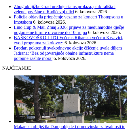
Zbog uknjižbe Grad uređuje status prolaza, parkirališta i
zelene površine u Radićevoj ulici
6. kolovoza 2026.
Policija objavila priopćenje vezano za koncert Thompsona u
Imotskom
6. kolovoza 2026.
Lino Cup & Mali Zmaj 2026: prijave za međunarodne dječje
nogometne turnire otvorene do 10. rujna
6. kolovoza 2026.
BAŠKOVOŠKO LITO Večeras Ribarska večer u Krvavici,
evo i programa za kolovoz:
6. kolovoza 2026.
Brodari pokrenuli svakodnevne akcije čišćenja uvala diljem
Jadrana: ‘Bez odgovarajuće obalne infrastrukture nema
potpune zaštite mora’
6. kolovoza 2026.
NAJČITANIJE
Makarska obilježila Dan pobjede i domovinske zahvalnosti te