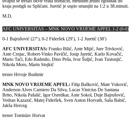
dvaput se tresao okvir vrata domaćih, međutim jedini zgoditak do
kraja postigli su Splićani. Juretić je uspio smanjiti na 1:2 u 38.minuti.
M.D.
AFC UNIVERSITAS – MNK NOVO VRIJEME APFEL 1-2 (0-0)
0-1 Bajrušović (27′), 0-2 Fideršek (29′), 1-2 Juretić (38′)
AFC UNIVERSITAS:
Franko Bilić, Ante Mijić, Jure Trivković,
Ante Crnjac, Robert-Vinko Pavičić, Josip Juretić, Karlo Kovačić,
Mario Taći, Edo Radmilo, Dino Peša, Ivor Šuljić, Ivan Tustonjić,
Nikola Moro, Marin Stojkić
trener Hrvoje Budimir
MNK NOVO VRIJEME APFEL:
Filip Bašković, Mate Vuković,
Anderson Alves Carniero Da Silva, Lucas Vinicius De Santana
Brito, Nikola Pašalić, Igor Osredkar, Ante Sokol, Duje Bajrušović,
Vedran Kazazić, Matej Fideršek, Sven Anton Horvath, Saša Babić,
Jakša Herceg
trener Tomislav Horvat