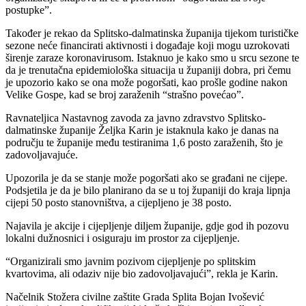
postupke”.
Također je rekao da Splitsko-dalmatinska županija tijekom turističke
sezone neće financirati aktivnosti i događaje koji mogu uzrokovati
širenje zaraze koronavirusom. Istaknuo je kako smo u srcu sezone te
da je trenutačna epidemiološka situacija u županiji dobra, pri čemu
je upozorio kako se ona može pogoršati, kao prošle godine nakon
Velike Gospe, kad se broj zaraženih “strašno povećao”.
Ravnateljica Nastavnog zavoda za javno zdravstvo Splitsko-
dalmatinske županije Željka Karin je istaknula kako je danas na
području te županije među testiranima 1,6 posto zaraženih, što je
zadovoljavajuće.
Upozorila je da se stanje može pogoršati ako se građani ne cijepe.
Podsjetila je da je bilo planirano da se u toj županiji do kraja lipnja
cijepi 50 posto stanovništva, a cijepljeno je 38 posto.
Najavila je akcije i cijepljenje diljem županije, gdje god ih pozovu
lokalni dužnosnici i osiguraju im prostor za cijepljenje.
“Organizirali smo javnim pozivom cijepljenje po splitskim
kvartovima, ali odaziv nije bio zadovoljavajući”, rekla je Karin.
Načelnik Stožera civilne zaštite Grada Splita Bojan Ivošević