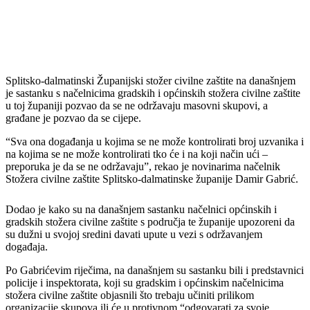
Splitsko-dalmatinski Županijski stožer civilne zaštite na današnjem
je sastanku s načelnicima gradskih i općinskih stožera civilne zaštite
u toj županiji pozvao da se ne održavaju masovni skupovi, a
građane je pozvao da se cijepe.
“Sva ona događanja u kojima se ne može kontrolirati broj uzvanika i
na kojima se ne može kontrolirati tko će i na koji način ući –
preporuka je da se ne održavaju”, rekao je novinarima načelnik
Stožera civilne zaštite Splitsko-dalmatinske županije Damir Gabrić.
Dodao je kako su na današnjem sastanku načelnici općinskih i
gradskih stožera civilne zaštite s područja te županije upozoreni da
su dužni u svojoj sredini davati upute u vezi s održavanjem
događaja.
Po Gabrićevim riječima, na današnjem su sastanku bili i predstavnici
policije i inspektorata, koji su gradskim i općinskim načelnicima
stožera civilne zaštite objasnili što trebaju učiniti prilikom
organizacije skupova ili će u protivnom “odgovarati za svoje