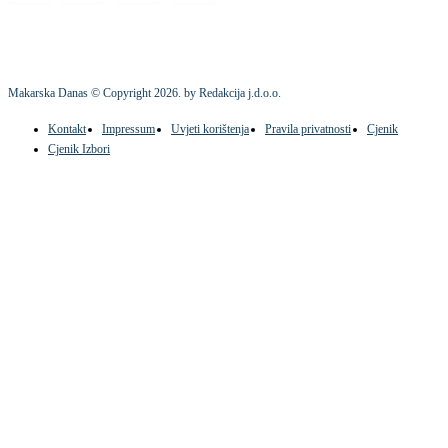
Makarska Danas © Copyright
2026
. by Redakcija j.d.o.o.
Kontakt
Impressum
Uvjeti korištenja
Pravila privatnosti
Cjenik
Cjenik Izbori