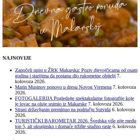
NAJNOVIJE
Započeli upisi u ŽRK Makarska: Poziv djevojčicama od osam
godina i starijima da postanu dio rukometne obitelji
7.
kolovoza 2026.
Marin Musinov ponovo u dresu Novog Vremena
7. kolovoza
2026.
FOTOGALERIJA Pogledajte spektakularne fotografije koje
je lovac na oluje snimio iz Makarske
7. kolovoza 2026.
Strani državljanin preminuo na području Sutvida
6. kolovoza
2026.
TURISTIČKI BAROMETAR 2026. Švedska više nije među
top 5, ali ukrajinsko i domaće tržište snažno raste
6. kolovoza
2026.