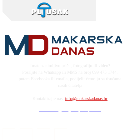
Imate zanimljivu priču, fotografiju ili video?
Pošaljite na Whatsapp ili MMS na broj 099 475 1744,
putem Facebooka ili emaila, podijelit ćemo ju sa tisućama
naših čitatelja
Kontaktirajte nas:
info@makarskadanas.hr
Stock images by Depositphotos