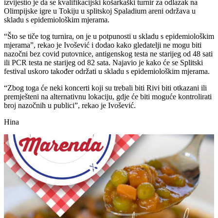
izvijestio je da se kvalifikacijski košarkaški turnir za odlazak na
Olimpijske igre u Tokiju u splitskoj Spaladium areni održava u
skladu s epidemiološkim mjerama.
“Što se tiče tog turnira, on je u potpunosti u skladu s epidemiološkim
mjerama”, rekao je Ivošević i dodao kako gledatelji ne mogu biti
nazočni bez covid putovnice, antigenskog testa ne starijeg od 48 sati
ili PCR testa ne starijeg od 82 sata. Najavio je kako će se Splitski
festival uskoro također održati u skladu s epidemiološkim mjerama.
“Zbog toga će neki koncerti koji su trebali biti Rivi biti otkazani ili
premješteni na alternativnu lokaciju, gdje će biti moguće kontrolirati
broj nazočnih u publici”, rekao je Ivošević.
Hina