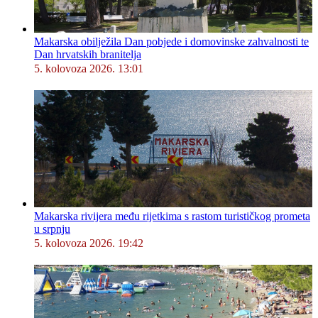
Makarska obilježila Dan pobjede i domovinske zahvalnosti te
Dan hrvatskih branitelja
5. kolovoza 2026. 13:01
Makarska rivijera među rijetkima s rastom turističkog prometa
u srpnju
5. kolovoza 2026. 19:42