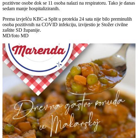
pozitivne osobe dok se 11 osoba nalazi na respiratoru. Tako je danas
sedam manje hospitaliziranih.
Prema izvješću KBC-a Split u protekla 24 sata nije bilo preminulih
osoba pozitivnih na COVID infekciju, izvijestio je Stožer civilne
zaštite SD županije.
MD/foto MD