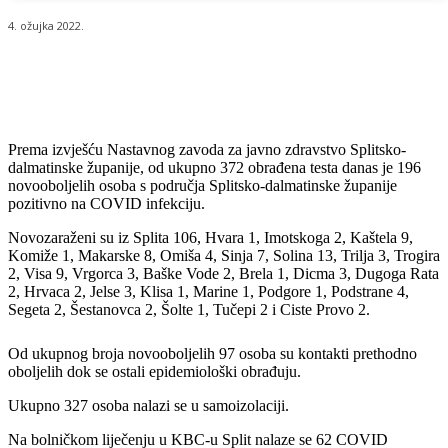
4. ožujka 2022.
Prema izvješću Nastavnog zavoda za javno zdravstvo Splitsko-
dalmatinske županije, od ukupno 372 obrađena testa danas je 196
novooboljelih osoba s područja Splitsko-dalmatinske županije
pozitivno na COVID infekciju.
Novozaraženi su iz Splita 106, Hvara 1, Imotskoga 2, Kaštela 9,
Komiže 1, Makarske 8, Omiša 4, Sinja 7, Solina 13, Trilja 3, Trogira
2, Visa 9, Vrgorca 3, Baške Vode 2, Brela 1, Dicma 3, Dugoga Rata
2, Hrvaca 2, Jelse 3, Klisa 1, Marine 1, Podgore 1, Podstrane 4,
Segeta 2, Šestanovca 2, Šolte 1, Tučepi 2 i Ciste Provo 2.
Od ukupnog broja novooboljelih 97 osoba su kontakti prethodno
oboljelih dok se ostali epidemiološki obrađuju.
Ukupno 327 osoba nalazi se u samoizolaciji.
Na bolničkom liječenju u KBC-u Split nalaze se 62 COVID