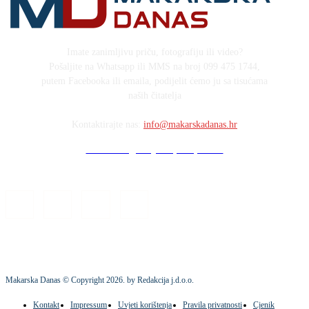
Imate zanimljivu priču, fotografiju ili video?
Pošaljite na Whatsapp ili MMS na broj 099 475 1744,
putem Facebooka ili emaila, podijelit ćemo ju sa tisućama
naših čitatelja
Kontaktirajte nas:
info@makarskadanas.hr
Stock images by Depositphotos
Makarska Danas © Copyright
2026
. by Redakcija j.d.o.o.
Kontakt
Impressum
Uvjeti korištenja
Pravila privatnosti
Cjenik