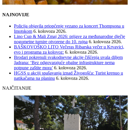
NAJNOVIJE
Policija objavila priopćenje vezano za koncert Thompsona u
Imotskom
6. kolovoza 2026.
Lino Cup & Mali Zmaj 2026: prijave za međunarodne dječje
nogometne turnire otvorene do 10. rujna
6. kolovoza 2026.
BAŠKOVOŠKO LITO Večeras Ribarska večer u Krvavici,
evo i programa za kolovoz:
6. kolovoza 2026.
Brodari pokrenuli svakodnevne akcije čišćenja uvala diljem
Jadrana: ‘Bez odgovarajuće obalne infrastrukture nema
potpune zaštite mora’
6. kolovoza 2026.
HGSS u akciji spašavanja iznad Živogošća: Turist krenuo u
natikačama na planinu
6. kolovoza 2026.
NAJČITANIJE