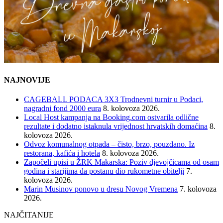
NAJNOVIJE
CAGEBALL PODACA 3X3 Trodnevni turnir u Podaci,
nagradni fond 2000 eura
8. kolovoza 2026.
Local Host kampanja na Booking.com ostvarila odlične
rezultate i dodatno istaknula vrijednost hrvatskih domaćina
8.
kolovoza 2026.
Odvoz komunalnog otpada – čisto, brzo, pouzdano. Iz
restorana, kafića i hotela
8. kolovoza 2026.
Započeli upisi u ŽRK Makarska: Poziv djevojčicama od osam
godina i starijima da postanu dio rukometne obitelji
7.
kolovoza 2026.
Marin Musinov ponovo u dresu Novog Vremena
7. kolovoza
2026.
NAJČITANIJE