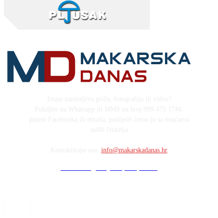
Imate zanimljivu priču, fotografiju ili video?
Pošaljite na Whatsapp ili MMS na broj 099 475 1744,
putem Facebooka ili emaila, podijelit ćemo ju sa tisućama
naših čitatelja
Kontaktirajte nas:
info@makarskadanas.hr
Stock images by Depositphotos