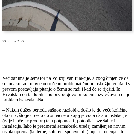
30. rujna 2022.
Već danima je semafor na Voliciji van funkcije, a zbog činjenice da
se ionako radi o uvjetno rečeno problematičnom raskrižju, građani s
pravom postavljaju pitanje o čemu se radi i kad će se riješiti. Iz
Hrvatskih cesta dobili smo brzi odgovor u kojemu izvještavaju da je
problem izazvala kiša.
– Nakon dužeg perioda sušnog razdoblja došlo je do veće količine
oborina, što je dovelo do situacije u kojoj je voda ušla u instalacije
(gdje inače ne prodire) te u potpunosti „potopila“ sve šahte i
instalacije. Iako je predmetni semaforski uređaj zamijenjen novim,
ostala oprema (lanterne, kablovi, spojevi i dr.) nije se mijenjala te