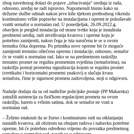
zbog navedenog dolazi do pojave „izbacivanja“ uređaja iz rada,
odnosno, uređaj ne radi ispravno. Napomenuli bismo kako su
dežurne službe odmah nakon prve kiše tijekom prethodnog vikenda
kontinuirano vršile popravke na instalacijama i opremi te pokušavale
vratiti semafor u normalan rad. U ponedjeljak, 26.09.2022.g.
obavljen je pregled instalacija od strane tvrtke koja je instalirala
predmetni uređaj, radi utvrđivanja kvarova i opreme koju je
potrebno zamijeniti, nakon čega je ista naručena te se u ovom
trenutku čeka doprema. Po primitku nove opreme bit će moguće
zamijeniti trenutno oštećenu opremu i instalacije, odnosno, semafor
će se vratiti u normalan rad. Iako se na predmetnom raskrižju
trenutno promet ne regulira prometnim svjetlima (semaforima), na
raskrižju postoji prometna signalizacija kojom se regulira promet
(vertikalni i horizontalni prometni znakovi) u slučaju kvara
semafora, čime je sigurnost prometa zadovoljena, stoji u odgovoru.
Nadalje dodaju da su od nadležne policijske postaje (PP Makarska)
zatražili asistencija za fizičkom regulacijom prometa na ovom
raskrižju, barem u vršnim satima, dok se semafor ne vrati u
normalan rad.
– Želimo istaknuti da se žurno i kontinuirano radi na otklanjanju
nastalih kvarova, ali obzirom na obujam radova i nabavku potrebne
opreme, bit će potrebno određeno vrijemo do povratka predmetnog
semafora u normalan rad, naveli su u odgovoru.