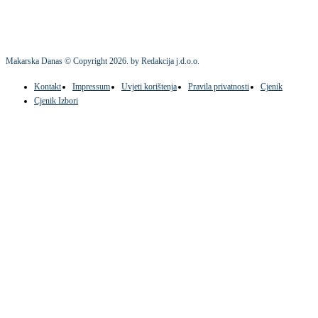
Makarska Danas © Copyright
2026
. by Redakcija j.d.o.o.
Kontakt
Impressum
Uvjeti korištenja
Pravila privatnosti
Cjenik
Cjenik Izbori