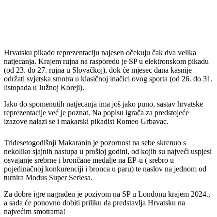
Hrvatsku pikado reprezentaciju najesen očekuju čak dva velika
natjecanja. Krajem rujna na rasporedu je SP u elektronskom pikadu
(od 23. do 27. rujna u Slovačkoj), dok će mjesec dana kasnije
održati svjetska smotra u klasičnoj inačici ovog sporta (od 26. do 31.
listopada u Južnoj Koreji).
Iako do spomenutih natjecanja ima još jako puno, sastav hrvatske
reprezentacije već je poznat. Na popisu igrača za predstojeće
izazove nalazi se i makarski pikadist Romeo Grbavac.
Tridesetogodišnji Makaranin je pozornost na sebe skrenuo s
nekoliko sjajnih nastupa u prošloj godini, od kojih su najveći uspjesi
osvajanje srebrne i brončane medalje na EP-u ( srebro u
pojedinačnoj konkurenciji i bronca u paru) te naslov na jednom od
turnira Modus Super Seriesa.
Za dobre igre nagrađen je pozivom na SP u Londonu krajem 2024.,
a sada će ponovno dobiti priliku da predstavlja Hrvatsku na
najvećim smotrama!