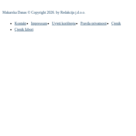
Makarska Danas © Copyright
2026
. by Redakcija j.d.o.o.
Kontakt
Impressum
Uvjeti korištenja
Pravila privatnosti
Cjenik
Cjenik Izbori