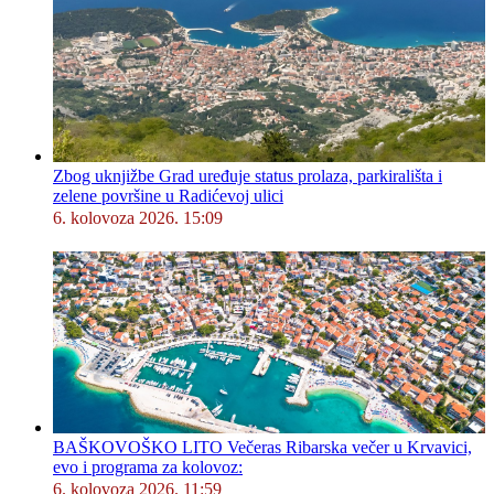
Zbog uknjižbe Grad uređuje status prolaza, parkirališta i
zelene površine u Radićevoj ulici
6. kolovoza 2026. 15:09
BAŠKOVOŠKO LITO Večeras Ribarska večer u Krvavici,
evo i programa za kolovoz:
6. kolovoza 2026. 11:59