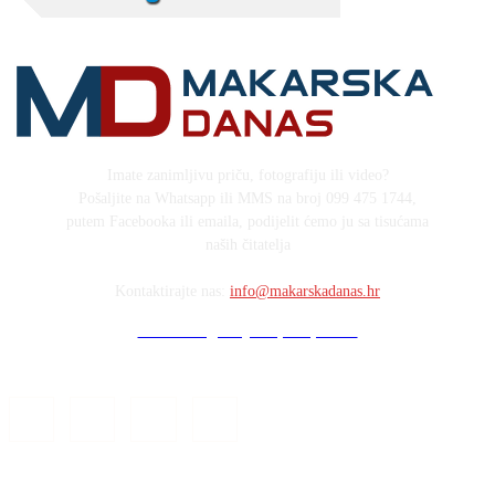
Imate zanimljivu priču, fotografiju ili video?
Pošaljite na Whatsapp ili MMS na broj 099 475 1744,
putem Facebooka ili emaila, podijelit ćemo ju sa tisućama
naših čitatelja
Kontaktirajte nas:
info@makarskadanas.hr
Stock images by Depositphotos