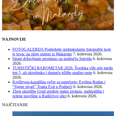
NAJNOVIJE
FOTOGALERIJA Pogledajte spektakularne fotografije koje
je lovac na oluje snimio iz Makarske
7. kolovoza 2026.
Strani državljanin preminuo na području Sutvida
6. kolovoza
2026.
TURISTIČKI BAROMETAR 2026. Švedska više nije među
top 5, ali ukrajinsko i domaće tržište snažno raste
6. kolovoza
2026.
Književno-kazališna večer za pamćenje: Evelina Rudan i
“Sjajne stvari” Teatra Exit u Podpeći
6. kolovoza 2026.
Zbog uknjižbe Grad uređuje status prolaza, parkirališta i
zelene površine u Radićevoj ulici
6. kolovoza 2026.
NAJČITANIJE