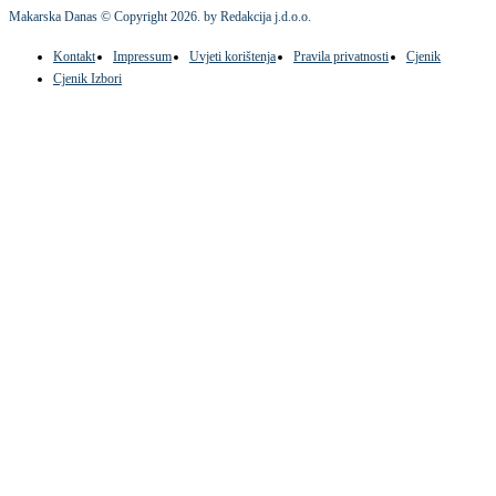
Makarska Danas © Copyright
2026
. by Redakcija j.d.o.o.
Kontakt
Impressum
Uvjeti korištenja
Pravila privatnosti
Cjenik
Cjenik Izbori