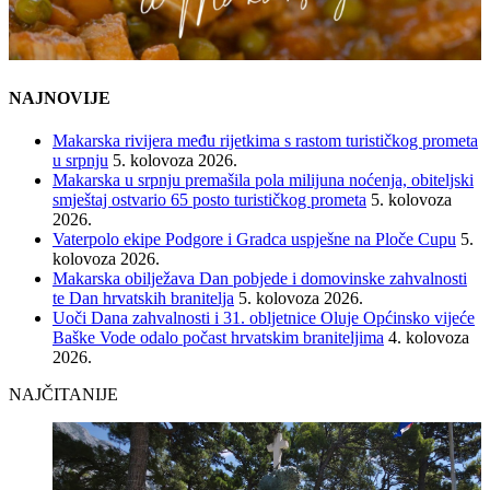
NAJNOVIJE
Makarska rivijera među rijetkima s rastom turističkog prometa
u srpnju
5. kolovoza 2026.
Makarska u srpnju premašila pola milijuna noćenja, obiteljski
smještaj ostvario 65 posto turističkog prometa
5. kolovoza
2026.
Vaterpolo ekipe Podgore i Gradca uspješne na Ploče Cupu
5.
kolovoza 2026.
Makarska obilježava Dan pobjede i domovinske zahvalnosti
te Dan hrvatskih branitelja
5. kolovoza 2026.
Uoči Dana zahvalnosti i 31. obljetnice Oluje Općinsko vijeće
Baške Vode odalo počast hrvatskim braniteljima
4. kolovoza
2026.
NAJČITANIJE