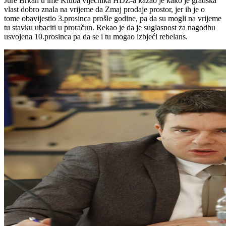
Jure Brkan u ime Kluba vijećnika HDZ-a kazao je kako je gradska
vlast dobro znala na vrijeme da Zmaj prodaje prostor, jer ih je o
tome obavijestio 3.prosinca prošle godine, pa da su mogli na vrijeme
tu stavku ubaciti u proračun. Rekao je da je suglasnost za nagodbu
usvojena 10.prosinca pa da se i tu mogao izbjeći rebelans.