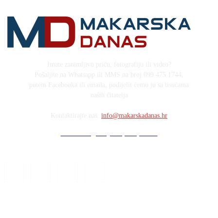
Imate zanimljivu priču, fotografiju ili video?
Pošaljite na Whatsapp ili MMS na broj 099 475 1744,
putem Facebooka ili emaila, podijelit ćemo ju sa tisućama
naših čitatelja
Kontaktirajte nas:
info@makarskadanas.hr
Stock images by Depositphotos