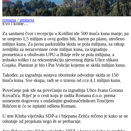
romana / aminess
Evo i kome…
Za sanitarni čvor i recepciju u Kotišini ide 500 tisuća kuna manje, pa
se umjesto 1,5 milijun u ovoj godini biti, barem po planu, utrošeno
milijun kuna. Za javna parkirališta skida se pola milijuna, za otkup
zemljišta za nerazvrstane ceste milijun kuna, za izgradnju
prometnica u obuhvatu UPU-a Bilaje reže se pola milijuna, a
jednako toliko i za rekonstrukciju sjevernog dijela Ulice slikara
Gojaka. Planiran je bio i Put Volicije kojemu se skida milijun kuna.
Također, za izgradnju sustava oborinske odvodnje skida se 150
tisuća kuna. Sve skupa, radi se o iznosu od cca 4,1 milijun kuna.
Povećanje pak ide na povećanju za izgradnju Ulice Ivana Gorana
Kovačića. Riječ je o cesti koju je radila Romana d.o.o. prema
usmenom dogovoru s ondašnjim gradonačelnikom Tonćijem
Bilićem te će se isplatiti odšteta Romani.
U ime Kluba vijećnika SDP-a i Stjepana Zelića rečeno je kako se ne
odustaje od projekata nego ih se prebacuje.