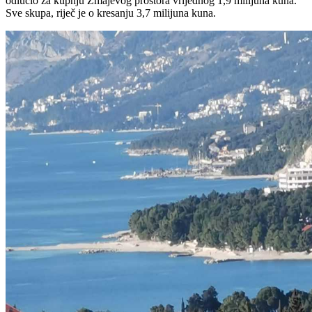
odlučio za kupnju Zmajevog prostora vrijednog 1,9 milijuna kuna.
Sve skupa, riječ je o kresanju 3,7 milijuna kuna.