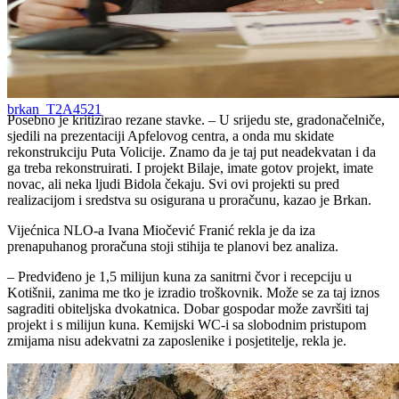
brkan_T2A4521
Posebno je kritizirao rezane stavke. – U srijedu ste, gradonačelniče,
sjedili na prezentaciji Apfelovog centra, a onda mu skidate
rekonstrukciju Puta Volicije. Znamo da je taj put neadekvatan i da
ga treba rekonstruirati. I projekt Bilaje, imate gotov projekt, imate
novac, ali neka ljudi Bidola čekaju. Svi ovi projekti su pred
realizacijom i sredstva su osigurana u proračunu, kazao je Brkan.
Vijećnica NLO-a Ivana Miočević Franić rekla je da iza
prenapuhanog proračuna stoji stihija te planovi bez analiza.
– Predviđeno je 1,5 milijun kuna za sanitrni čvor i recepciju u
Kotišnii, zanima me tko je izradio troškovnik. Može se za taj iznos
sagraditi obiteljska dvokatnica. Dobar gospodar može završiti taj
projekt i s milijun kuna. Kemijski WC-i sa slobodnim pristupom
zmijama nisu adekvatni za zaposlenike i posjetitelje, rekla je.