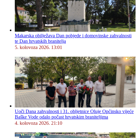
Makarska obilježava Dan pobjede i domovinske zahvalnosti
te Dan hrvatskih branitelja
5. kolovoza 2026. 13:01
Uoči Dana zahvalnosti i 31. obljetnice Oluje Općinsko vijeće
Baške Vode odalo počast hrvatskim braniteljima
4. kolovoza 2026. 21:10