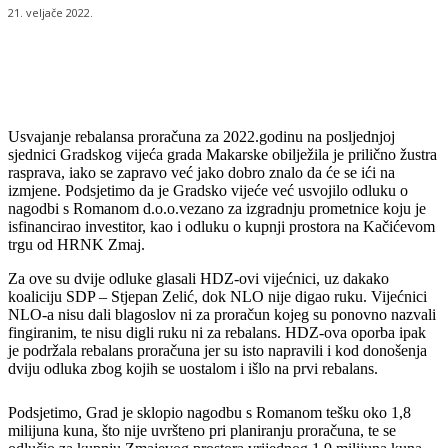
21. veljače 2022.
Usvajanje rebalansa proračuna za 2022.godinu na posljednjoj
sjednici Gradskog vijeća grada Makarske obilježila je prilično žustra
rasprava, iako se zapravo već jako dobro znalo da će se ići na
izmjene. Podsjetimo da je Gradsko vijeće već usvojilo odluku o
nagodbi s Romanom d.o.o.vezano za izgradnju prometnice koju je
isfinancirao investitor, kao i odluku o kupnji prostora na Kačićevom
trgu od HRNK Zmaj.
Za ove su dvije odluke glasali HDZ-ovi vijećnici, uz dakako
koaliciju SDP – Stjepan Zelić, dok NLO nije digao ruku. Vijećnici
NLO-a nisu dali blagoslov ni za proračun kojeg su ponovno nazvali
fingiranim, te nisu digli ruku ni za rebalans. HDZ-ova oporba ipak
je podržala rebalans proračuna jer su isto napravili i kod donošenja
dviju odluka zbog kojih se uostalom i išlo na prvi rebalans.
Podsjetimo, Grad je sklopio nagodbu s Romanom tešku oko 1,8
milijuna kuna, što nije uvršteno pri planiranju proračuna, te se