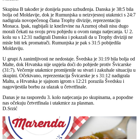
Skupina B također je donijela puno uzbuđenja. Danska je 38:5 bila
bolja od Moldavije, dok je Rumunjska u neizvjesnoj utakmici s 24:7
nadigrala novopečenog člana Trophy divizije, reprezentaciju
Monaca. Ipak, ragbijaši iz kneževine na Azurnoj obali nisu dugo
morali čekati na svoju prvu pobjedu u ovom rangu natjecanja. U 2.
kolu su s 12:31 nadigrali Dansku i pokazali da u Trophy diviziji ne
misle biti tek promatrači. Rumunjska je pak s 31:5 pobijedila
Moldaviju.
U grupi A zanimljivosti ne nedostaje. Švedska je 31:19 bila bolja od
Malte, dok Hrvatska nije uspjela doći do pobjede protiv Švicarske
(31:7). Večernje utakmice promijenile su stvari i zakuhale situaciju u
skupini. Očekivano, reprezentacija Švicarske je s 31:12 nadigrala
Maltu, a Hrvatska je sjajnom igrom s 12:21 porazila Švedsku i
nagovijestila borbu za ulazak u četvrtfinale.
Danas je na rasporedu 3. kolo natjecanja po skupinama, a popodne
nas očekuju četvrtfinala i utakmice za plasman.
D.Srzić