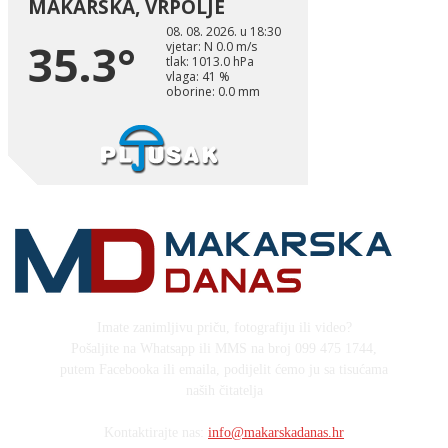
Imate zanimljivu priču, fotografiju ili video?
Pošaljite na Whatsapp ili MMS na broj 099 475 1744,
putem Facebooka ili emaila, podijelit ćemo ju sa tisućama
naših čitatelja
Kontaktirajte nas:
info@makarskadanas.hr