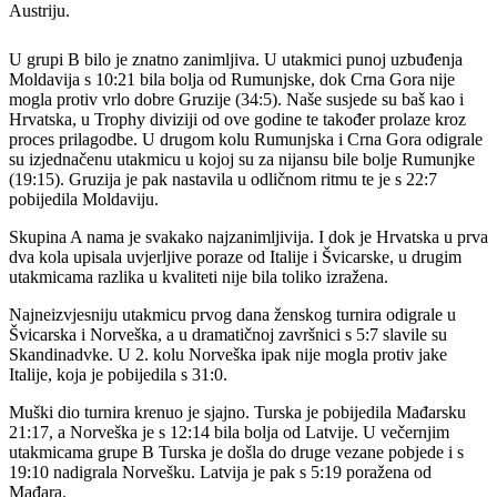
Austriju.
U grupi B bilo je znatno zanimljiva. U utakmici punoj uzbuđenja
Moldavija s 10:21 bila bolja od Rumunjske, dok Crna Gora nije
mogla protiv vrlo dobre Gruzije (34:5). Naše susjede su baš kao i
Hrvatska, u Trophy diviziji od ove godine te također prolaze kroz
proces prilagodbe. U drugom kolu Rumunjska i Crna Gora odigrale
su izjednačenu utakmicu u kojoj su za nijansu bile bolje Rumunjke
(19:15). Gruzija je pak nastavila u odličnom ritmu te je s 22:7
pobijedila Moldaviju.
Skupina A nama je svakako najzanimljivija. I dok je Hrvatska u prva
dva kola upisala uvjerljive poraze od Italije i Švicarske, u drugim
utakmicama razlika u kvaliteti nije bila toliko izražena.
Najneizvjesniju utakmicu prvog dana ženskog turnira odigrale u
Švicarska i Norveška, a u dramatičnoj završnici s 5:7 slavile su
Skandinadvke. U 2. kolu Norveška ipak nije mogla protiv jake
Italije, koja je pobijedila s 31:0.
Muški dio turnira krenuo je sjajno. Turska je pobijedila Mađarsku
21:17, a Norveška je s 12:14 bila bolja od Latvije. U večernjim
utakmicama grupe B Turska je došla do druge vezane pobjede i s
19:10 nadigrala Norvešku. Latvija je pak s 5:19 poražena od
Mađara.