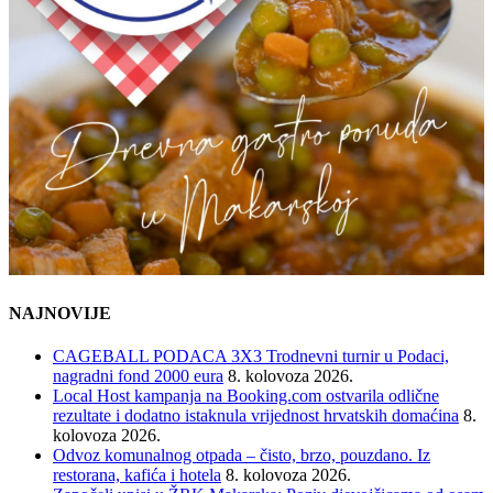
NAJNOVIJE
CAGEBALL PODACA 3X3 Trodnevni turnir u Podaci,
nagradni fond 2000 eura
8. kolovoza 2026.
Local Host kampanja na Booking.com ostvarila odlične
rezultate i dodatno istaknula vrijednost hrvatskih domaćina
8.
kolovoza 2026.
Odvoz komunalnog otpada – čisto, brzo, pouzdano. Iz
restorana, kafića i hotela
8. kolovoza 2026.