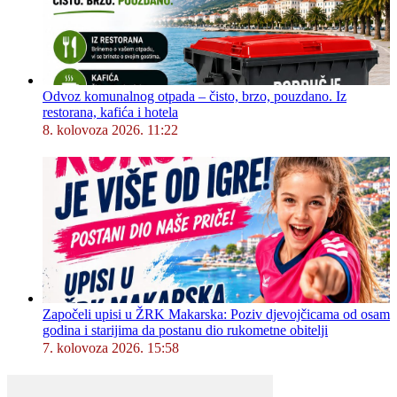
Odvoz komunalnog otpada – čisto, brzo, pouzdano. Iz
restorana, kafića i hotela
8. kolovoza 2026. 11:22
Započeli upisi u ŽRK Makarska: Poziv djevojčicama od osam
godina i starijima da postanu dio rukometne obitelji
7. kolovoza 2026. 15:58