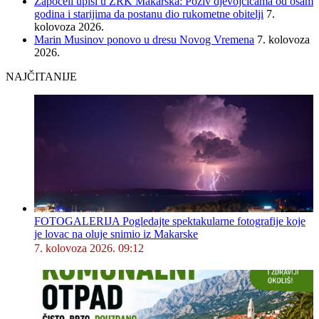
Započeli upisi u ŽRK Makarska: Poziv djevojčicama od osam
godina i starijima da postanu dio rukometne obitelji
7.
kolovoza 2026.
Marin Musinov ponovo u dresu Novog Vremena
7. kolovoza
2026.
NAJČITANIJE
FOTOGALERIJA Pogledajte spektakularne fotografije koje
je lovac na oluje snimio iz Makarske
7. kolovoza 2026. 09:12