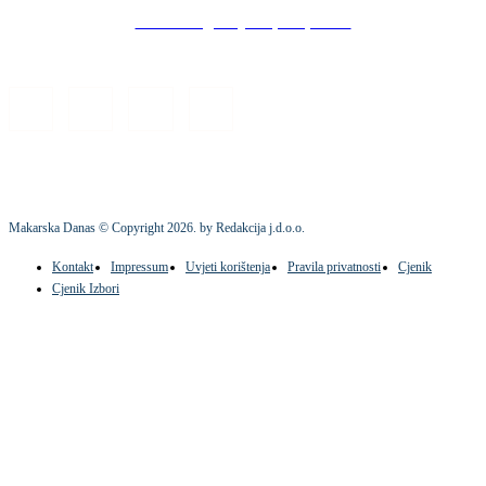
Stock images by Depositphotos
Makarska Danas © Copyright
2026
. by Redakcija j.d.o.o.
Kontakt
Impressum
Uvjeti korištenja
Pravila privatnosti
Cjenik
Cjenik Izbori