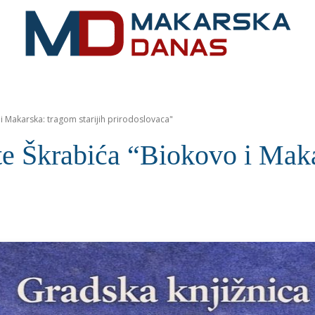
RIVIJERA
VIJESTI
MOZAIK
MAKARSKA
SPOR
 i Makarska: tragom starijih prirodoslovaca"
te Škrabića “Biokovo i Maka