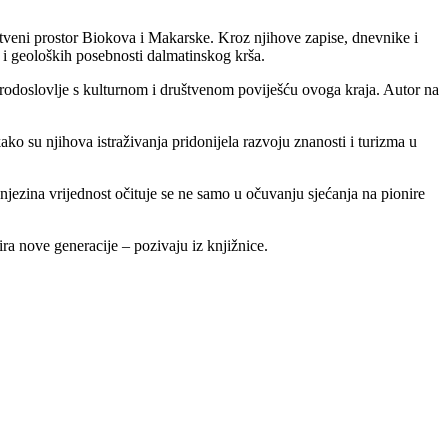
instveni prostor Biokova i Makarske. Kroz njihove zapise, dnevnike i
ne i geoloških posebnosti dalmatinskog krša.
irodoslovlje s kulturnom i društvenom poviješću ovoga kraja. Autor na
ko su njihova istraživanja pridonijela razvoju znanosti i turizma u
 njezina vrijednost očituje se ne samo u očuvanju sjećanja na pionire
ira nove generacije – pozivaju iz knjižnice.