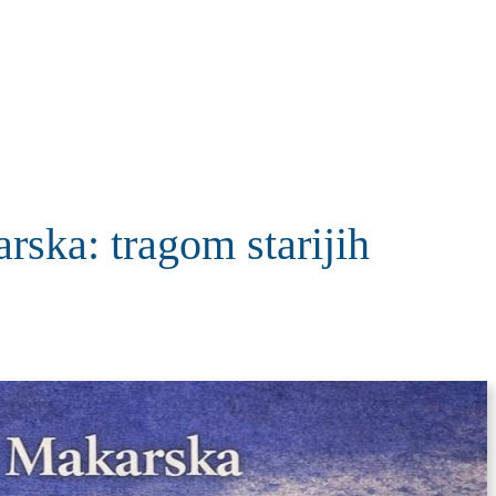
KOLUMNE
MORE
T
rska: tragom starijih