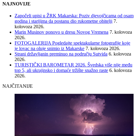
NAJNOVIJE
Započeli upisi u ŽRK Makarska: Poziv djevojčicama od osam
godina i starijima da postanu dio rukometne obitelji
7.
kolovoza 2026.
Marin Musinov ponovo u dresu Novog Vremena
7. kolovoza
2026.
FOTOGALERIJA Pogledajte spektakularne fotografije koje
je lovac na oluje snimio iz Makarske
7. kolovoza 2026.
Strani državljanin preminuo na području Sutvida
6. kolovoza
2026.
TURISTIČKI BAROMETAR 2026. Švedska više nije među
top 5, ali ukrajinsko i domaće tržište snažno raste
6. kolovoza
2026.
NAJČITANIJE