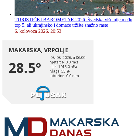
TURISTIČKI BAROMETAR 2026. Švedska više nije među
top 5, ali ukrajinsko i domaće tržište snažno raste
6. kolovoza 2026. 20:53