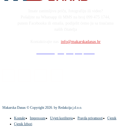
Imate zanimljivu priču, fotografiju ili video?
Pošaljite na Whatsapp ili MMS na broj 099 475 1744,
putem Facebooka ili emaila, podijelit ćemo ju sa tisućama
naših čitatelja
Kontaktirajte nas:
info@makarskadanas.hr
Stock images by Depositphotos
Makarska Danas © Copyright
2026
. by Redakcija j.d.o.o.
Kontakt
Impressum
Uvjeti korištenja
Pravila privatnosti
Cjenik
Cjenik Izbori