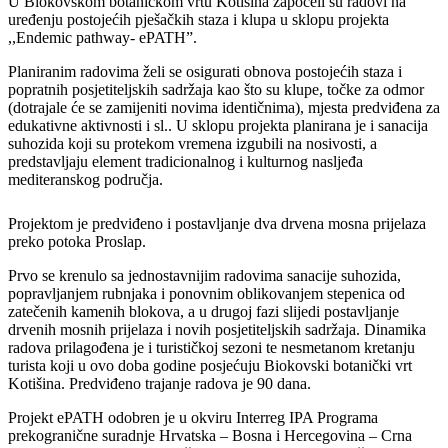
U Biokovskom botaničkom vrtu Kotišina započeli su radovi na
uređenju postojećih pješačkih staza i klupa u sklopu projekta
,,Endemic pathway- ePATH”.
Planiranim radovima želi se osigurati obnova postojećih staza i
popratnih posjetiteljskih sadržaja kao što su klupe, točke za odmor
(dotrajale će se zamijeniti novima identičnima), mjesta predviđena za
edukativne aktivnosti i sl.. U sklopu projekta planirana je i sanacija
suhozida koji su protekom vremena izgubili na nosivosti, a
predstavljaju element tradicionalnog i kulturnog nasljeđa
mediteranskog područja.
Projektom je predviđeno i postavljanje dva drvena mosna prijelaza
preko potoka Proslap.
Prvo se krenulo sa jednostavnijim radovima sanacije suhozida,
popravljanjem rubnjaka i ponovnim oblikovanjem stepenica od
zatečenih kamenih blokova, a u drugoj fazi slijedi postavljanje
drvenih mosnih prijelaza i novih posjetiteljskih sadržaja. Dinamika
radova prilagođena je i turističkoj sezoni te nesmetanom kretanju
turista koji u ovo doba godine posjećuju Biokovski botanički vrt
Kotišina. Predviđeno trajanje radova je 90 dana.
Projekt ePATH odobren je u okviru Interreg IPA Programa
prekogranične suradnje Hrvatska – Bosna i Hercegovina – Crna