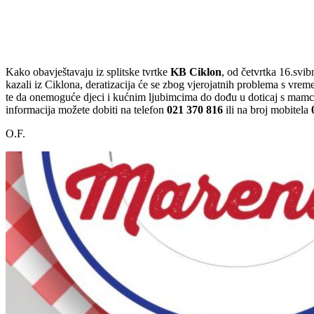
Udio
Kako obavještavaju iz splitske tvrtke
KB Ciklon
, od četvrtka 16.svi
kazali iz Ciklona, deratizacija će se zbog vjerojatnih problema s vr
te da onemoguće djeci i kućnim ljubimcima do dođu u doticaj s mamci
informacija možete dobiti na telefon
021 370 816
ili na broj mobitela
O.F.