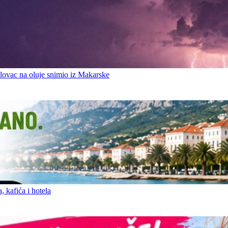
ovac na oluje snimio iz Makarske
 kafića i hotela