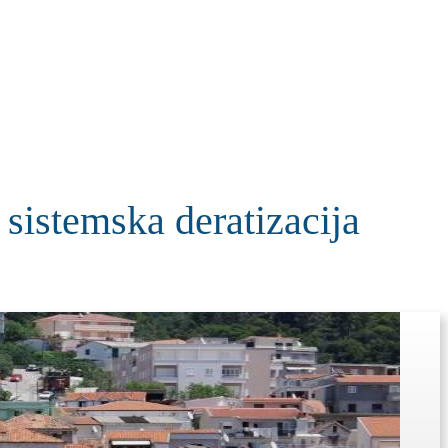
KOLUMNE
MORE
T
stemska deratizacija