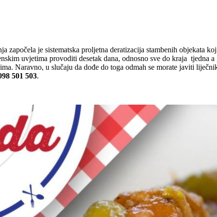
bnja započela je sistematska proljetna deratizacija stambenih objekat
emenskim uvjetima provoditi desetak dana, odnosno sve do kraja tjedna 
ma. Naravno, u slučaju da dođe do toga odmah se morate javiti liječni
098 501 503
.