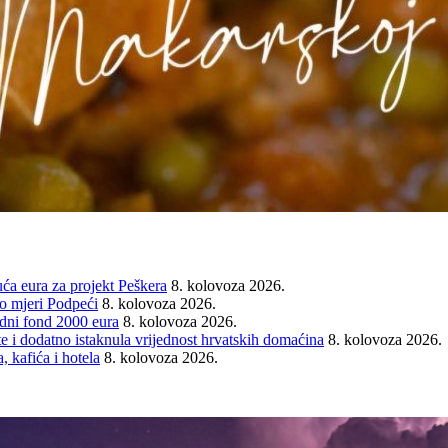
ća eura za projekt Peškera
8. kolovoza 2026.
o mjeri Podpeći
8. kolovoza 2026.
ni fond 2000 eura
8. kolovoza 2026.
e i dodatno istaknula vrijednost hrvatskih domaćina
8. kolovoza 2026.
 kafića i hotela
8. kolovoza 2026.