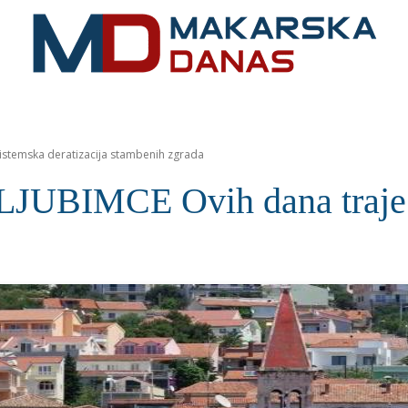
RIVIJERA
VIJESTI
MOZAIK
MAKARSKA
SPOR
istemska deratizacija stambenih zgrada
BIMCE Ovih dana traje si