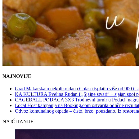
NAJNOVIJE
Grad Makarska u nekoliko dana Colasu isplatio više od 900 tisu
KA KULTURA Evelina Rudan i „Sjajne stvari” – sjajan spoj p
CAGEBALL PODACA 3X3 Trodnevni turnir u Podaci, nagrad
Local Host kampanja na Booking.com ostvarila odlične rezultat
Odvoz komunalnog otpada – čisto, brzo, pouzdano. Iz restorana,
NAJČITANIJE