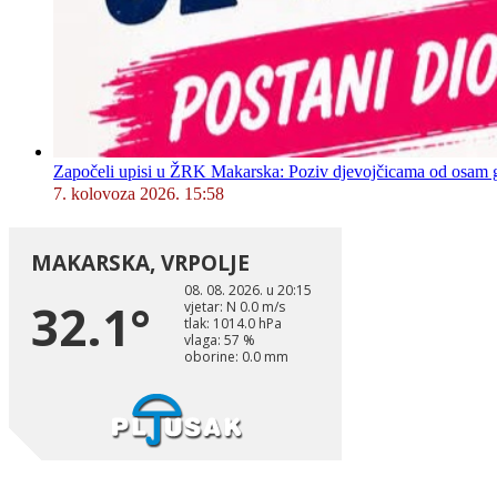
Započeli upisi u ŽRK Makarska: Poziv djevojčicama od osam god
7. kolovoza 2026. 15:58