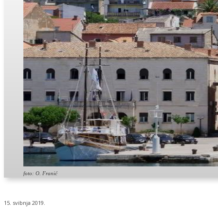
foto: O. Franić
15. svibnja 2019.