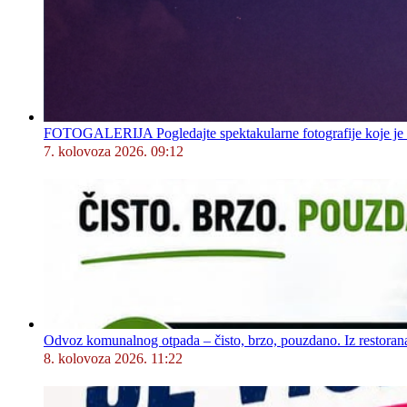
FOTOGALERIJA Pogledajte spektakularne fotografije koje je l
7. kolovoza 2026. 09:12
Odvoz komunalnog otpada – čisto, brzo, pouzdano. Iz restorana,
8. kolovoza 2026. 11:22