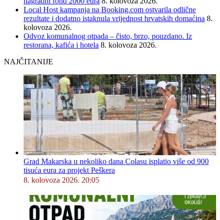
nagradni fond 2000 eura
8. kolovoza 2026.
Local Host kampanja na Booking.com ostvarila odlične
rezultate i dodatno istaknula vrijednost hrvatskih domaćina
8.
kolovoza 2026.
Odvoz komunalnog otpada – čisto, brzo, pouzdano. Iz
restorana, kafića i hotela
8. kolovoza 2026.
NAJČITANIJE
Grad Makarska u nekoliko dana Colasu isplatio više od 900
tisuća eura za projekt Peškera
8. kolovoza 2026. 20:05