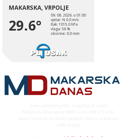
Imate zanimljivu priču, fotografiju ili video?
Pošaljite na Whatsapp ili MMS na broj 099 475 1744,
putem Facebooka ili emaila, podijelit ćemo ju sa tisućama
naših čitatelja