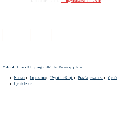
Kontaktirajte nas:
info@makarskadanas.hr
Stock images by Depositphotos
Makarska Danas © Copyright
2026
. by Redakcija j.d.o.o.
Kontakt
Impressum
Uvjeti korištenja
Pravila privatnosti
Cjenik
Cjenik Izbori