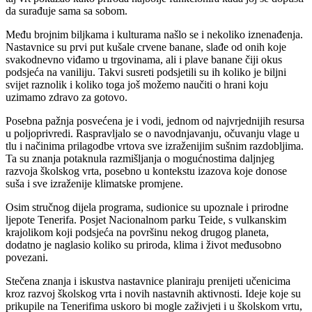
da surađuje sama sa sobom.
Među brojnim biljkama i kulturama našlo se i nekoliko iznenađenja.
Nastavnice su prvi put kušale crvene banane, slađe od onih koje
svakodnevno viđamo u trgovinama, ali i plave banane čiji okus
podsjeća na vaniliju. Takvi susreti podsjetili su ih koliko je biljni
svijet raznolik i koliko toga još možemo naučiti o hrani koju
uzimamo zdravo za gotovo.
Posebna pažnja posvećena je i vodi, jednom od najvrjednijih resursa
u poljoprivredi. Raspravljalo se o navodnjavanju, očuvanju vlage u
tlu i načinima prilagodbe vrtova sve izraženijim sušnim razdobljima.
Ta su znanja potaknula razmišljanja o mogućnostima daljnjeg
razvoja školskog vrta, posebno u kontekstu izazova koje donose
suša i sve izraženije klimatske promjene.
Osim stručnog dijela programa, sudionice su upoznale i prirodne
ljepote Tenerifa. Posjet Nacionalnom parku Teide, s vulkanskim
krajolikom koji podsjeća na površinu nekog drugog planeta,
dodatno je naglasio koliko su priroda, klima i život međusobno
povezani.
Stečena znanja i iskustva nastavnice planiraju prenijeti učenicima
kroz razvoj školskog vrta i novih nastavnih aktivnosti. Ideje koje su
prikupile na Tenerifima uskoro bi mogle zaživjeti i u školskom vrtu,