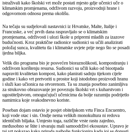
istraživali kako školski vrt može postati mjesto gdje učenici uče o
klimatskim promjenama, održivom razvoju, proizvodnji hrane i
odgovornom odnosu prema okolišu.
Na tečaju su sudjelovali nastavnici iz Hrvatske, Malte, Italije i
Francuske, a već prvih dana raspravljalo se o klimatskim
promjenama, održivosti i ulozi škole u pripremi mladih za izazove
budućnosti. Kroz praktične radionice sudionici su učili analizirati
položaj sunca, kvalitetu tla i klimatske uvjete prije nego što se posadi
ijedna biljka.
Velik dio programa bio je posvećen bioraznolikosti, kompostiranju i
održivom korištenju resursa. Sudionici su učili kako od biootpada
napraviti kvalitetan kompost, kako planirati sadnju tijekom cijele
godine i kako vrt pretvoriti u prostor koji istodobno proizvodi hranu
i služi kao učionica na otvorenom. Ta su znanja posebno zanimljiva
za strukovno obrazovanje jer povezuju školski vrt s kuharstvom i
ugostiteljstvom, omogućujući učenicima da bolje razumiju podrijetlo
namirnica koje svakodnevno koriste.
Poseban dojam ostavio je posjet obiteljskom vrtu Finca Encuentro,
koji vode otac i sin. Ondje nema velikih monokultura ni redova
identičnih biljaka. Umjesto toga, različite vrste rastu zajedno,
međusobno se štite i stvaraju mali samoodrživi ekosustav. Upravo je
taj vrt pokazao kako priroda najbolje funkcionira kada joj se dopusti