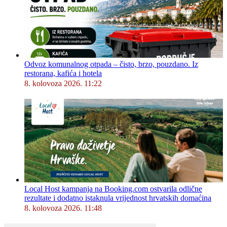
Odvoz komunalnog otpada – čisto, brzo, pouzdano. Iz
restorana, kafića i hotela
8. kolovoza 2026. 11:22
Local Host kampanja na Booking.com ostvarila odlične
rezultate i dodatno istaknula vrijednost hrvatskih domaćina
8. kolovoza 2026. 11:48