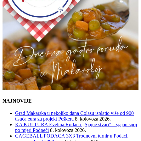
NAJNOVIJE
Grad Makarska u nekoliko dana Colasu isplatio više od 900
tisuća eura za projekt Peškera
8. kolovoza 2026.
KA KULTURA Evelina Rudan i „Sjajne stvari” – sjajan spoj
po mjeri Podpeći
8. kolovoza 2026.
CAGEBALL PODACA 3X3 Trodnevni turnir u Podaci,