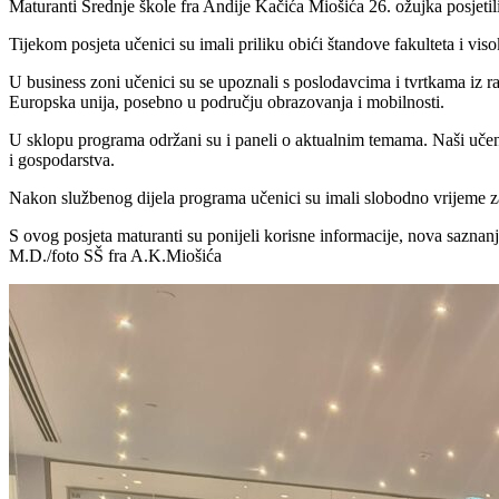
Maturanti Srednje škole fra Andije Kačića Miošića 26. ožujka posjet
Tijekom posjeta učenici su imali priliku obići štandove fakulteta i vis
U business zoni učenici su se upoznali s poslodavcima i tvrtkama iz raz
Europska unija, posebno u području obrazovanja i mobilnosti.
U sklopu programa održani su i paneli o aktualnim temama. Naši učenici
i gospodarstva.
Nakon službenog dijela programa učenici su imali slobodno vrijeme 
S ovog posjeta maturanti su ponijeli korisne informacije, nova saznanj
M.D./foto SŠ fra A.K.Miošića