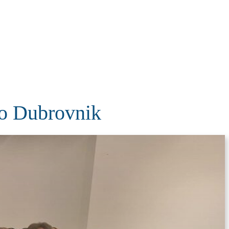
KOLUMNE
MORE
T
po Dubrovnik