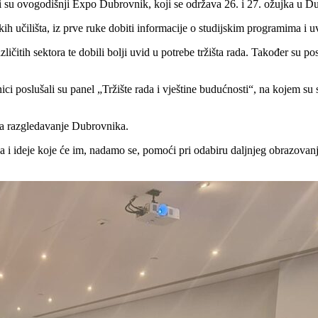
ili su ovogodišnji Expo Dubrovnik, koji se održava 26. i 27. ožujka u
okih učilišta, iz prve ruke dobiti informacije o studijskim programima i 
ličitih sektora te dobili bolji uvid u potrebe tržišta rada. Također su 
 poslušali su panel „Tržište rada i vještine budućnosti“, na kojem su su
za razgledavanje Dubrovnika.
a i ideje koje će im, nadamo se, pomoći pri odabiru daljnjeg obrazovanj