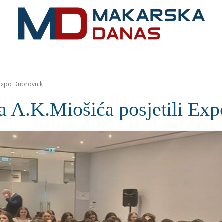
RIVIJERA
VIJESTI
MOZAIK
MAKARSKA
SPOR
i Expo Dubrovnik
ra A.K.Miošića posjetili Ex