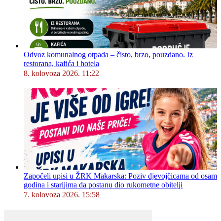
Odvoz komunalnog otpada – čisto, brzo, pouzdano. Iz
restorana, kafića i hotela
8. kolovoza 2026. 11:22
Započeli upisi u ŽRK Makarska: Poziv djevojčicama od osam
godina i starijima da postanu dio rukometne obitelji
7. kolovoza 2026. 15:58