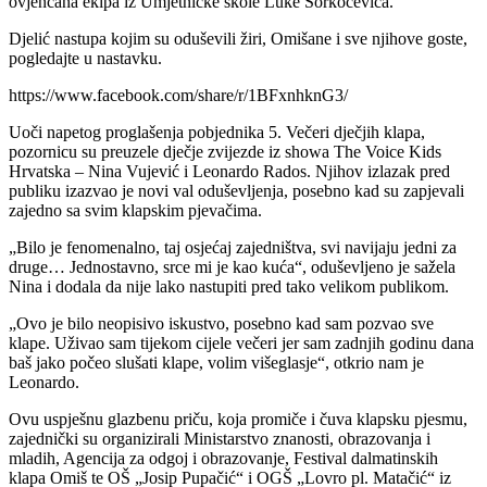
ovjenčana ekipa iz Umjetničke škole Luke Sorkočevića.
Djelić nastupa kojim su oduševili žiri, Omišane i sve njihove goste,
pogledajte u nastavku.
https://www.facebook.com/share/r/1BFxnhknG3/
Uoči napetog proglašenja pobjednika 5. Večeri dječjih klapa,
pozornicu su preuzele dječje zvijezde iz showa The Voice Kids
Hrvatska – Nina Vujević i Leonardo Rados. Njihov izlazak pred
publiku izazvao je novi val oduševljenja, posebno kad su zapjevali
zajedno sa svim klapskim pjevačima.
„Bilo je fenomenalno, taj osjećaj zajedništva, svi navijaju jedni za
druge… Jednostavno, srce mi je kao kuća“, oduševljeno je sažela
Nina i dodala da nije lako nastupiti pred tako velikom publikom.
„Ovo je bilo neopisivo iskustvo, posebno kad sam pozvao sve
klape. Uživao sam tijekom cijele večeri jer sam zadnjih godinu dana
baš jako počeo slušati klape, volim višeglasje“, otkrio nam je
Leonardo.
Ovu uspješnu glazbenu priču, koja promiče i čuva klapsku pjesmu,
zajednički su organizirali Ministarstvo znanosti, obrazovanja i
mladih, Agencija za odgoj i obrazovanje, Festival dalmatinskih
klapa Omiš te OŠ „Josip Pupačić“ i OGŠ „Lovro pl. Matačić“ iz