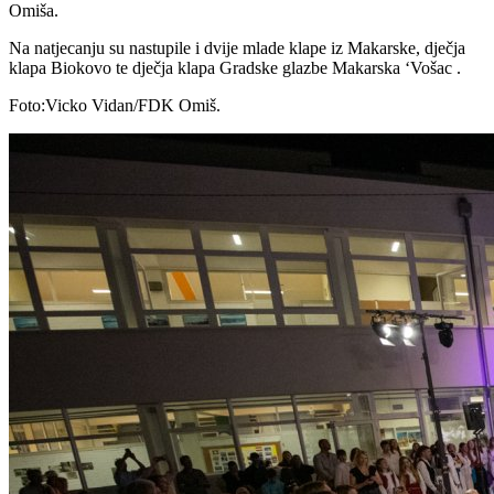
Omiša.
Na natjecanju su nastupile i dvije mlade klape iz Makarske, dječja
klapa Biokovo te dječja klapa Gradske glazbe Makarska ‘Vošac .
Foto:Vicko Vidan/FDK Omiš.