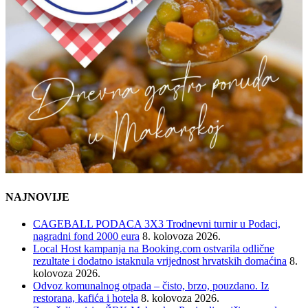
NAJNOVIJE
CAGEBALL PODACA 3X3 Trodnevni turnir u Podaci,
nagradni fond 2000 eura
8. kolovoza 2026.
Local Host kampanja na Booking.com ostvarila odlične
rezultate i dodatno istaknula vrijednost hrvatskih domaćina
8.
kolovoza 2026.
Odvoz komunalnog otpada – čisto, brzo, pouzdano. Iz
restorana, kafića i hotela
8. kolovoza 2026.