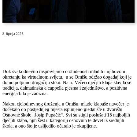
8. lipnja 2026.
Dok svakodnevno raspravljamo o otuđenosti mladih i njihovom
okretanju ka virtualnom svijetu, u se Omišu održao događaj koji je
donio potpuno drugačiju sliku. Na 5. Večeri dječjih klapa slavila se
tradicija, dalmatinska a cappella pjesma i zajedništvo, a pozitivna
energija bila je zarazna.
Nakon cjelodnevnog druženja u Omišu, mlade klapaše navečer je
dočekalo do posljednjeg mjesta ispunjeno gledalište u dvorištu
Osnovne škole „Josip Pupačić“. Svi su stigli poslušati 15 najboljih
dječjih klapa, njih šest u kategoriji osnovnih te devet iz srednjih
škola, a ono što je uslijedilo očaralo je okupljene.