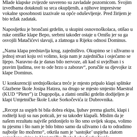
Mlade klapske zvijezde suvereno su zavladale pozornicom. Svojim
izvedbama dotaknuli su srca okupljenih, a njihove impresivne
vokalne sposobnosti izazivale su opće oduševljenje. Pred žirijem je
bio težak zadatak.
Naposljetku je brončani grdelin, u skupini osnovnoškolaca, otišao u
ruke omiške klape Bepo, srebrni također ostaje u Omišu jer su ga
osvojili Matačićevi slavuji, a zlatnoga u Rijeku odnosi Dominus.
„Nama klapa predstavlja krug, zajedništvo. Okupimo se i uživamo u
jednoj stvari koju svi volimo, koja nam je zajednička i osjećamo se
lijepo. Naravno da je danas bilo nervoze, ali kad si uvježban i s
pravim ljudima, sve to ode brzo u zaborav“, poručile su djevojke iz
klape Dominus.
U konkurenciji srednjoškolaca treće je mjesto pripalo klapi splitske
Glazbene škole Josipa Hatzea, na drugo se mjesto smjestio Maestral
(KUD “Pleter”) iz Dugopolja, a zlatni omiški grdelin dodijeljen je
klapi Umjetničke škole Luke Sorkočevića iz Dubrovnika.
„Recept za uspjeh bi bila dobra ekipa, ljubav prema glazbi, klapi i
roditelji koji su nas poticali, jer su također klapaši. Mislim da je
našem rezultatu najviše pridonijelo to što smo uvijek skupa, volimo
tu pjesmu i što nam je bilo bitno samo da uživamo i da to odradimo
najbolje što možemo“, otkrila nam je ‘sastojke’ uspjeha zlatom