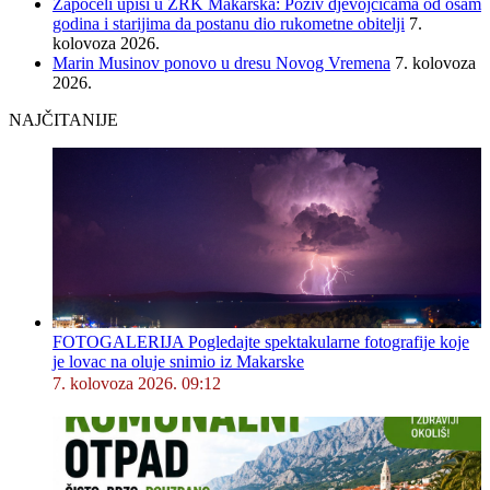
Započeli upisi u ŽRK Makarska: Poziv djevojčicama od osam
godina i starijima da postanu dio rukometne obitelji
7.
kolovoza 2026.
Marin Musinov ponovo u dresu Novog Vremena
7. kolovoza
2026.
NAJČITANIJE
FOTOGALERIJA Pogledajte spektakularne fotografije koje
je lovac na oluje snimio iz Makarske
7. kolovoza 2026. 09:12