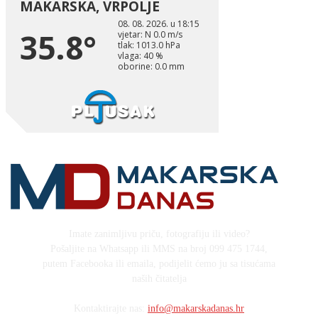
Imate zanimljivu priču, fotografiju ili video?
Pošaljite na Whatsapp ili MMS na broj 099 475 1744,
putem Facebooka ili emaila, podijelit ćemo ju sa tisućama
naših čitatelja
Kontaktirajte nas:
info@makarskadanas.hr