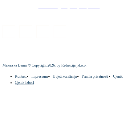
Stock images by Depositphotos
Makarska Danas © Copyright
2026
. by Redakcija j.d.o.o.
Kontakt
Impressum
Uvjeti korištenja
Pravila privatnosti
Cjenik
Cjenik Izbori