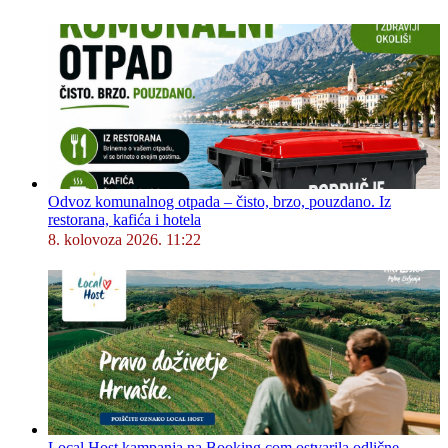
Odvoz komunalnog otpada – čisto, brzo, pouzdano. Iz
restorana, kafića i hotela
8. kolovoza 2026. 11:22
Local Host kampanja na Booking.com ostvarila odlične