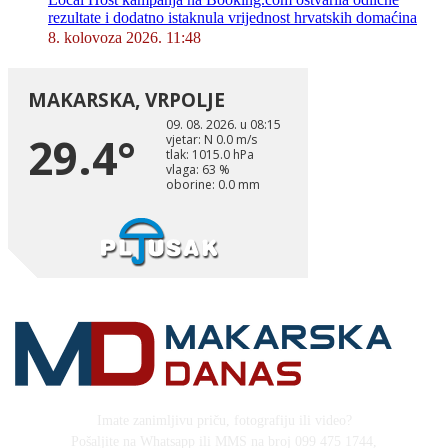
rezultate i dodatno istaknula vrijednost hrvatskih domaćina
8. kolovoza 2026. 11:48
Imate zanimljivu priču, fotografiju ili video?
Pošaljite na Whatsapp ili MMS na broj 099 475 1744,