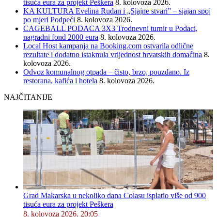
tisuća eura za projekt Peškera
8. kolovoza 2026.
KA KULTURA Evelina Rudan i „Sjajne stvari” – sjajan spoj
po mjeri Podpeći
8. kolovoza 2026.
CAGEBALL PODACA 3X3 Trodnevni turnir u Podaci,
nagradni fond 2000 eura
8. kolovoza 2026.
Local Host kampanja na Booking.com ostvarila odlične
rezultate i dodatno istaknula vrijednost hrvatskih domaćina
8.
kolovoza 2026.
Odvoz komunalnog otpada – čisto, brzo, pouzdano. Iz
restorana, kafića i hotela
8. kolovoza 2026.
NAJČITANIJE
Grad Makarska u nekoliko dana Colasu isplatio više od 900
tisuća eura za projekt Peškera
8. kolovoza 2026. 20:05