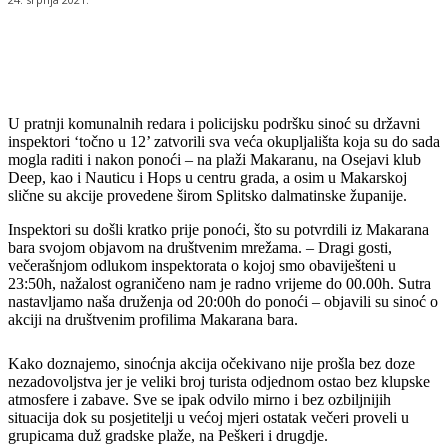
U pratnji komunalnih redara i policijsku podršku sinoć su državni
inspektori ‘točno u 12’ zatvorili sva veća okupljališta koja su do sada
mogla raditi i nakon ponoći – na plaži Makaranu, na Osejavi klub
Deep, kao i Nauticu i Hops u centru grada, a osim u Makarskoj
slične su akcije provedene širom Splitsko dalmatinske županije.
Inspektori su došli kratko prije ponoći, što su potvrdili iz Makarana
bara svojom objavom na društvenim mrežama. – Dragi gosti,
večerašnjom odlukom inspektorata o kojoj smo obaviješteni u
23:50h, nažalost ograničeno nam je radno vrijeme do 00.00h. Sutra
nastavljamo naša druženja od 20:00h do ponoći – objavili su sinoć o
akciji na društvenim profilima Makarana bara.
Kako doznajemo, sinoćnja akcija očekivano nije prošla bez doze
nezadovoljstva jer je veliki broj turista odjednom ostao bez klupske
atmosfere i zabave. Sve se ipak odvilo mirno i bez ozbiljnijih
situacija dok su posjetitelji u većoj mjeri ostatak večeri proveli u
grupicama duž gradske plaže, na Peškeri i drugdje.