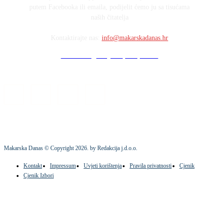
putem Facebooka ili emaila, podijelit ćemo ju sa tisućama
naših čitatelja
Kontaktirajte nas:
info@makarskadanas.hr
Stock images by Depositphotos
Makarska Danas © Copyright
2026
. by Redakcija j.d.o.o.
Kontakt
Impressum
Uvjeti korištenja
Pravila privatnosti
Cjenik
Cjenik Izbori