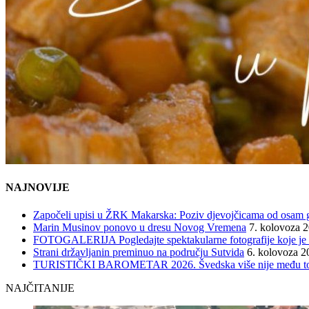
NAJNOVIJE
Započeli upisi u ŽRK Makarska: Poziv djevojčicama od osam god
Marin Musinov ponovo u dresu Novog Vremena
7. kolovoza 
FOTOGALERIJA Pogledajte spektakularne fotografije koje je l
Strani državljanin preminuo na području Sutvida
6. kolovoza 2
TURISTIČKI BAROMETAR 2026. Švedska više nije među top 5, 
NAJČITANIJE