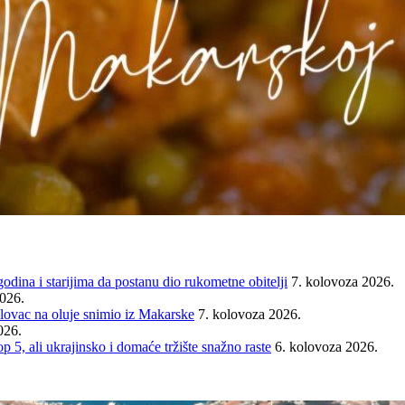
ina i starijima da postanu dio rukometne obitelji
7. kolovoza 2026.
2026.
ovac na oluje snimio iz Makarske
7. kolovoza 2026.
026.
ali ukrajinsko i domaće tržište snažno raste
6. kolovoza 2026.