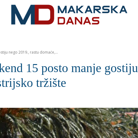
RIVIJERA
VIJESTI
MOZAIK
MAKARSKA
SPOR
tiju nego 2019., rastu domaće,...
nd 15 posto manje gostiju 
rijsko tržište