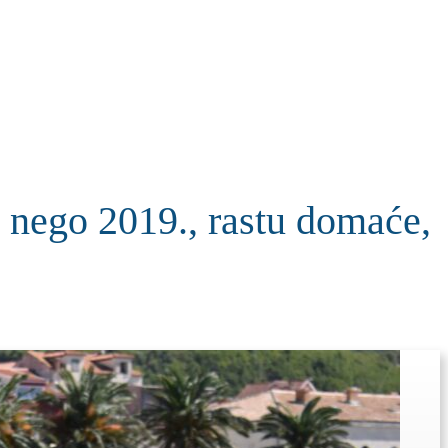
KOLUMNE
MORE
T
nego 2019., rastu domaće,