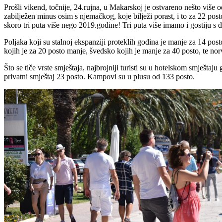
Prošli vikend, točnije, 24.rujna, u Makarskoj je ostvareno nešto više o
zabilježen minus osim s njemačkog, koje bilježi porast, i to za 22 posto
skoro tri puta više nego 2019.godine! Tri puta više imamo i gostiju s 
Poljaka koji su stalnoj ekspanziji proteklih godina je manje za 14 post
kojih je za 20 posto manje, švedsko kojih je manje za 40 posto, te nor
Što se tiče vrste smještaja, najbrojniji turisti su u hotelskom smješta
privatni smještaj 23 posto. Kampovi su u plusu od 133 posto.