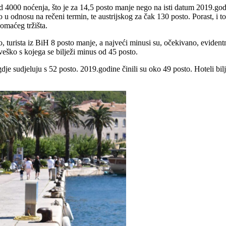
d 4000 noćenja, što je za 14,5 posto manje nego na isti datum 2019.godin
 u odnosu na rečeni termin, te austrijskog za čak 130 posto. Porast, i to 
domaćeg tržišta.
o, turista iz BiH 8 posto manje, a najveći minusi su, očekivano, evidentn
veško s kojega se bilježi minus od 45 posto.
ju gdje sudjeluju s 52 posto. 2019.godine činili su oko 49 posto. Hoteli 