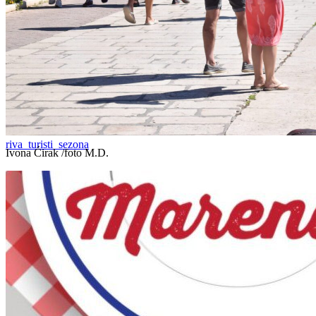
riva_turisti_sezona
Ivona Ćirak /foto M.D.