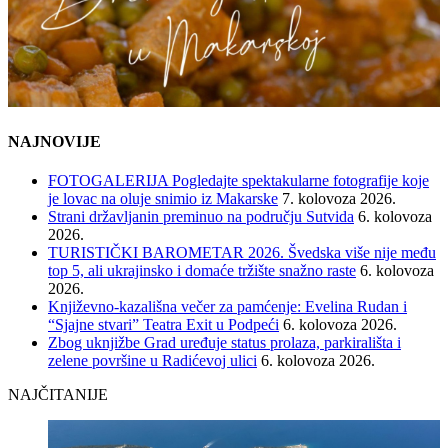
NAJNOVIJE
FOTOGALERIJA Pogledajte spektakularne fotografije koje
je lovac na oluje snimio iz Makarske
7. kolovoza 2026.
Strani državljanin preminuo na području Sutvida
6. kolovoza
2026.
TURISTIČKI BAROMETAR 2026. Švedska više nije među
top 5, ali ukrajinsko i domaće tržište snažno raste
6. kolovoza
2026.
Književno-kazališna večer za pamćenje: Evelina Rudan i
“Sjajne stvari” Teatra Exit u Podpeći
6. kolovoza 2026.
Zbog uknjižbe Grad uređuje status prolaza, parkirališta i
zelene površine u Radićevoj ulici
6. kolovoza 2026.
NAJČITANIJE