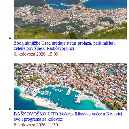
Zbog uknjižbe Grad uređuje status prolaza, parkirališta i
zelene površine u Radićevoj ulici
6. kolovoza 2026. 15:09
BAŠKOVOŠKO LITO Večeras Ribarska večer u Krvavici,
evo i programa za kolovoz:
6. kolovoza 2026. 11:59