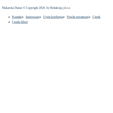
Makarska Danas © Copyright
2026
. by Redakcija j.d.o.o.
Kontakt
Impressum
Uvjeti korištenja
Pravila privatnosti
Cjenik
Cjenik Izbori