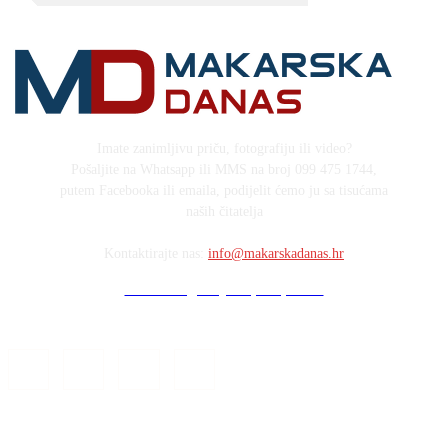
Imate zanimljivu priču, fotografiju ili video?
Pošaljite na Whatsapp ili MMS na broj 099 475 1744,
putem Facebooka ili emaila, podijelit ćemo ju sa tisućama
naših čitatelja
Kontaktirajte nas:
info@makarskadanas.hr
Stock images by Depositphotos