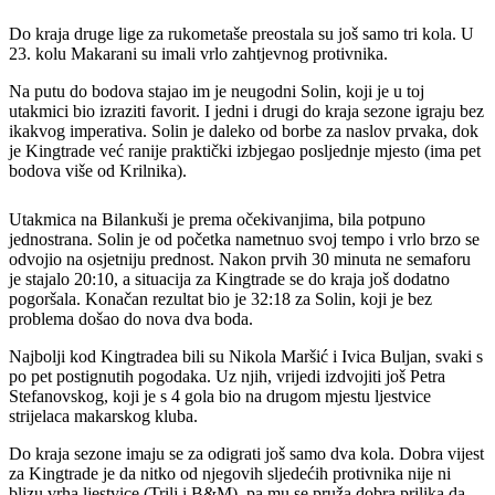
Do kraja druge lige za rukometaše preostala su još samo tri kola. U
23. kolu Makarani su imali vrlo zahtjevnog protivnika.
Na putu do bodova stajao im je neugodni Solin, koji je u toj
utakmici bio izraziti favorit. I jedni i drugi do kraja sezone igraju bez
ikakvog imperativa. Solin je daleko od borbe za naslov prvaka, dok
je Kingtrade već ranije praktički izbjegao posljednje mjesto (ima pet
bodova više od Krilnika).
Utakmica na Bilankuši je prema očekivanjima, bila potpuno
jednostrana. Solin je od početka nametnuo svoj tempo i vrlo brzo se
odvojio na osjetniju prednost. Nakon prvih 30 minuta ne semaforu
je stajalo 20:10, a situacija za Kingtrade se do kraja još dodatno
pogoršala. Konačan rezultat bio je 32:18 za Solin, koji je bez
problema došao do nova dva boda.
Najbolji kod Kingtradea bili su Nikola Maršić i Ivica Buljan, svaki s
po pet postignutih pogodaka. Uz njih, vrijedi izdvojiti još Petra
Stefanovskog, koji je s 4 gola bio na drugom mjestu ljestvice
strijelaca makarskog kluba.
Do kraja sezone imaju se za odigrati još samo dva kola. Dobra vijest
za Kingtrade je da nitko od njegovih sljedećih protivnika nije ni
blizu vrha ljestvice (Trilj i B&M), pa mu se pruža dobra prilika da