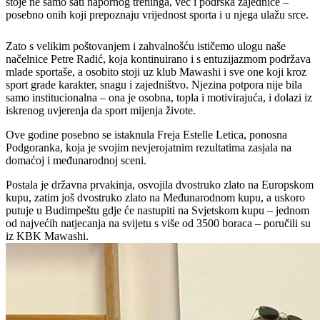
stoje ne samo sati napornog treninga, već i podrška zajednice –
posebno onih koji prepoznaju vrijednost sporta i u njega ulažu srce.
Zato s velikim poštovanjem i zahvalnošću ističemo ulogu naše
načelnice Petre Radić, koja kontinuirano i s entuzijazmom podržava
mlade sportaše, a osobito stoji uz klub Mawashi i sve one koji kroz
sport grade karakter, snagu i zajedništvo. Njezina potpora nije bila
samo institucionalna – ona je osobna, topla i motivirajuća, i dolazi iz
iskrenog uvjerenja da sport mijenja živote.
Ove godine posebno se istaknula Freja Estelle Letica, ponosna
Podgoranka, koja je svojim nevjerojatnim rezultatima zasjala na
domaćoj i međunarodnoj sceni.
Postala je državna prvakinja, osvojila dvostruko zlato na Europskom
kupu, zatim još dvostruko zlato na Međunarodnom kupu, a uskoro
putuje u Budimpeštu gdje će nastupiti na Svjetskom kupu – jednom
od najvećih natjecanja na svijetu s više od 3500 boraca – poručili su
iz KBK Mawashi.