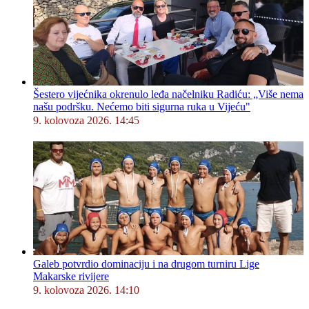
Šestero vijećnika okrenulo leđa načelniku Radiću: „Više nema
našu podršku. Nećemo biti sigurna ruka u Vijeću"
9. kolovoza 2026. 14:45
Galeb potvrdio dominaciju i na drugom turniru Lige
Makarske rivijere
9. kolovoza 2026. 14:10