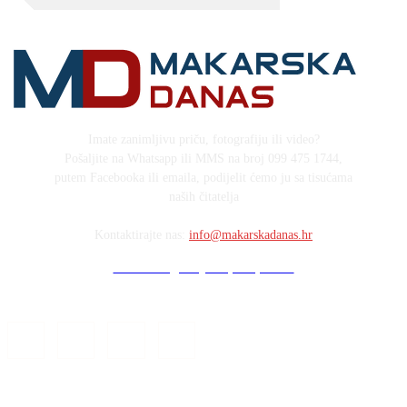
Imate zanimljivu priču, fotografiju ili video?
Pošaljite na Whatsapp ili MMS na broj 099 475 1744,
putem Facebooka ili emaila, podijelit ćemo ju sa tisućama
naših čitatelja
Kontaktirajte nas:
info@makarskadanas.hr
Stock images by Depositphotos