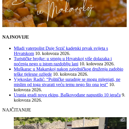
NAJNOVIJE
Mladi vaterpolist Duje Srzić kadetski prvak svijeta s
Hrvatskom
10. kolovoza 2026.
Turističke brojke: u srpnju u Hrvatskoj više dolazaka i
noćenja nego u istom razdoblju lani
10. kolovoza 2026.
Muškarac u Makarskoj nakon zajedničkog druženja zadobio
teške tjelesne ozljede
10. kolovoza 2026.
Vjekoslav Radić: “Političke suradnje se mogu mijenjati, ne
mislim od toga stvarati veću temu nego što ona jest”
10.
kolovoza 2026.
Urania gradi novu ekipu, Baškovođane napustilo 10 igrača
9.
kolovoza 2026.
NAJČITANIJE