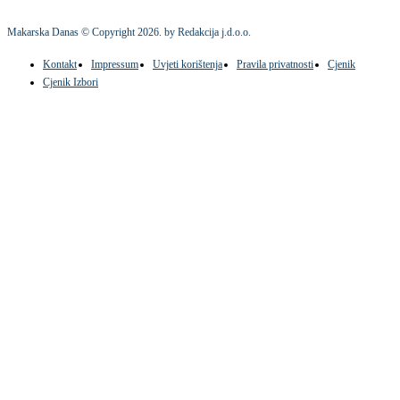
Makarska Danas © Copyright
2026
. by Redakcija j.d.o.o.
Kontakt
Impressum
Uvjeti korištenja
Pravila privatnosti
Cjenik
Cjenik Izbori