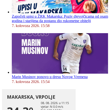
Započeli upisi u ŽRK Makarska: Poziv djevojčicama od osam
godina i starijima da postanu dio rukometne obitelji
7. kolovoza 2026. 15:58
Marin Musinov ponovo u dresu Novog Vremena
7. kolovoza 2026. 15:54