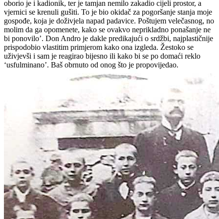
oborio je i kadionik, ter je tamjan nemilo zakadio cijeli prostor, a
vjernici se krenuli gušiti. To je bio okidač za pogoršanje stanja moje
gospođe, koja je doživjela napad padavice. Poštujem velečasnog, no
molim da ga opomenete, kako se ovakvo neprikladno ponašanje ne
bi ponovilo’. Don Andro je dakle predikajući o srdžbi, najplastičnije
prispodobio vlastitim primjerom kako ona izgleda. Žestoko se
uživjevši i sam je reagirao bijesno ili kako bi se po domaći reklo
‘usfulminano’. Baš obrnuto od onog što je propovijedao.