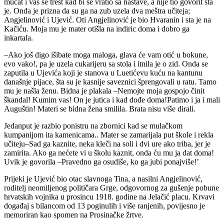
mucat i vas se trest kad bi se vratio sa nastave, a nije tio govorit šta
je. Onda je prizna da su ga na zub uzela dva meštra učiteja;
Angjelinović i Ujević. Oti Angjelinović je bio Hvaranin i sta je na
Kačiću. Moja mu je mater otišla na indiric doma i dobro ga
inkartala.
–Ako još digo išibate moga maloga, glava će vam otić u bokune,
evo vako!, pa je uzela cukarijeru sa stola i itnila je o zid. Onda se
zaputila u Ujevića koji je stanova u Luetićevu kuću na kantunu
današnje pijace, šta su je kasnije saveznici šprengovali u ratu. Tamo
mu je našla ženu. Bidna je plakala –Nemojte moja gospojo činit
škandal! Kumim vas! On je jutica i kad dođe doma!Patimo i ja i mali
Auguštin! Materi se bidna žena smilila. Brata nisu više dirali.
Jedanput je razbio ponistru na zbornici kad se mulačkom
kumpanijom ita kamenicama.. Mater se zamarijala put škole i rekla
učiteju–Sad ga kaznite, neka kleči na soli i dvi ure ako triba, jer je
zamirita. Ako ga nećete vi u školu kaznit, onda ću mu ja dat doma!
Uvik je govorila –Pravedno ga osudiše, ko ga jubi ponajviše!’
Prijeki je Ujević bio otac slavnoga Tina, a nasilni Angjelinović,
roditelj neomiljenog političara Grge, odgovornog za gušenje pobune
hrvatskih vojnika u prosincu 1918. godine na Jelačić placu. Krvavi
događaj s bilancom od 13 poginulih i više ranjenih, povijesno je
memoriran kao spomen na Prosinačke žrtve.