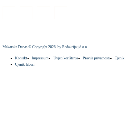
Makarska Danas © Copyright
2026
. by Redakcija j.d.o.o.
Kontakt
Impressum
Uvjeti korištenja
Pravila privatnosti
Cjenik
Cjenik Izbori