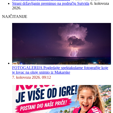
Strani državljanin preminuo na području Sutvida
6. kolovoza
2026.
NAJČITANIJE
FOTOGALERIJA Pogledajte spektakularne fotografije koje
je lovac na oluje snimio iz Makarske
7. kolovoza 2026. 09:12