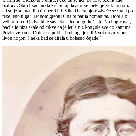
ozdravi. Stari likar Juraković bi joj dava nike inekcije za bit miran,
ali su je se uvatili u đir berekini. Vikali bi za njom –Neće se vratit po
tebe, eno ti ga u ladnom grebu! Ona bi parila pomanitat. Dobila bi
veliku forcu i jedva bi je savladali. Jednu gudu šta je išla impicavat,
bacila je niza skale od crkve da je letila niz kongule sve do kantuna
Povićeve kuće. Dobro se pribila i od toga je cili život mrvu zanosila
livon nogon. I neka kad se dirala u bolesno čejade!’