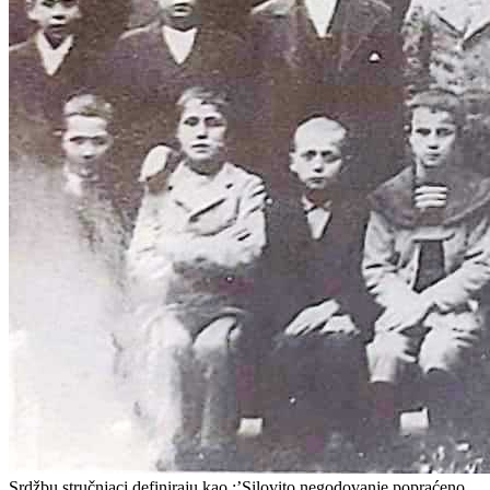
Srdžbu stručnjaci definiraju kao :’Silovito negodovanje popraćeno