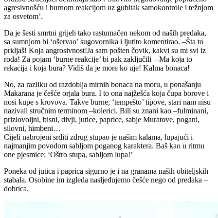
agresivnošću i burnom reakcijom uz gubitak samokontrole i težnjom
za osvetom’.
Da je šesti smrtni grijeh tako rastumačen nekom od naših predaka,
sa sumnjom bi ‘ošervao’ sugovornika i ljutito komentirao. –Šta to
prkljaš! Koja angrosivnost!Ja sam pošten čovik, kakvi su mi svi iz
roda! Za pojam ‘burne reakcije’ bi pak zaključili –Ma koja to
rekacija i koja bura? Vidiš da je more ko uje! Kalma bonaca!
No, za razliku od razdoblja mirnih bonaca na moru, u ponašanju
Makarana je češće orjala bura. I to ona najžešća koja čupa borove i
nosi kupe s krovova. Takve burne, ‘tempešto’ tipove, stari nam nisu
nazivali stručnim terminom –kolerici. Bili su znani kao –fulminani,
prizlovoljni, bisni, divji, jutice, paprice, sabje Muratove, pogani,
silovni, himbeni…
Cijeli nabrojeni srditi zdrug stupao je našim kalama, lupajući i
najmanjim povodom sabljom poganog karaktera. Baš kao u ritmu
one pjesmice; ‘Oštro stupa, sabljom lupa!’
Poneka od jutica i paprica sigurno je i na granama naših obiteljskih
stabala. Osobine im izgleda nasljeđujemo češće nego od predaka –
dobrica.