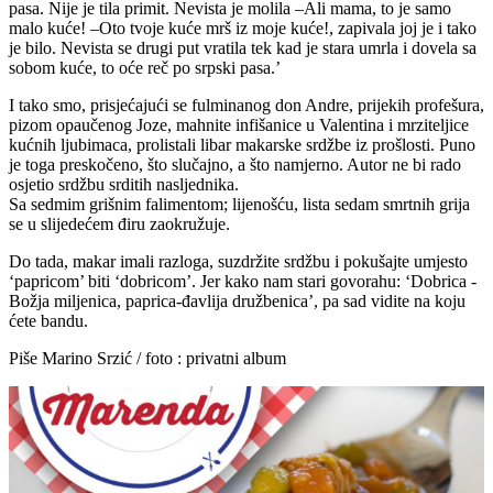
pasa. Nije je tila primit. Nevista je molila –Ali mama, to je samo
malo kuće! –Oto tvoje kuće mrš iz moje kuće!, zapivala joj je i tako
je bilo. Nevista se drugi put vratila tek kad je stara umrla i dovela sa
sobom kuće, to oće reč po srpski pasa.’
I tako smo, prisjećajući se fulminanog don Andre, prijekih profešura,
pizom opaučenog Joze, mahnite infišanice u Valentina i mrziteljice
kućnih ljubimaca, prolistali libar makarske srdžbe iz prošlosti. Puno
je toga preskočeno, što slučajno, a što namjerno. Autor ne bi rado
osjetio srdžbu srditih nasljednika.
Sa sedmim grišnim falimentom; lijenošću, lista sedam smrtnih grija
se u slijedećem điru zaokružuje.
Do tada, makar imali razloga, suzdržite srdžbu i pokušajte umjesto
‘papricom’ biti ‘dobricom’. Jer kako nam stari govorahu: ‘Dobrica -
Božja miljenica, paprica-đavlija družbenica’, pa sad vidite na koju
ćete bandu.
Piše Marino Srzić / foto : privatni album