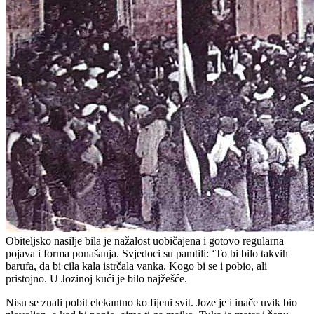
Obiteljsko nasilje bila je nažalost uobičajena i gotovo regularna
pojava i forma ponašanja. Svjedoci su pamtili: ‘To bi bilo takvih
barufa, da bi cila kala istrčala vanka. Kogo bi se i pobio, ali
pristojno. U Jozinoj kući je bilo najžešće.
Nisu se znali pobit elekantno ko fijeni svit. Joze je i inače uvik bio