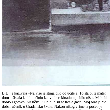
B.D. je kazivala –Najviše je straja bilo od učiteja. To šta bi te mater
doma išistala kad bi učinio kakvu berekinadu nije bilo ništa. Malo bi
dobio i gotovo. Ali učiteji! Od njih su se tresle gaće! Moj brat je bio
dobar učenik u Građansku školu. Nakon nikog vrimena počeo je