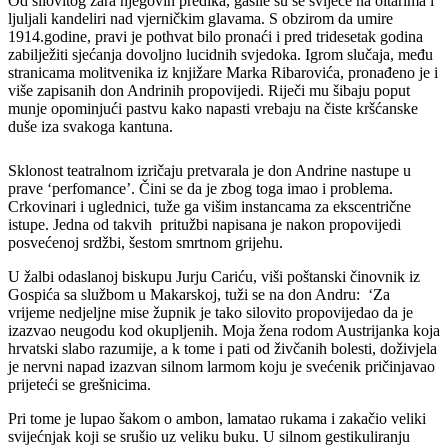
Od silovitog žara njegovih predika, gasile su se svijeće na oltarima i
ljuljali kandeliri nad vjerničkim glavama. S obzirom da umire
1914.godine, pravi je pothvat bilo pronaći i pred tridesetak godina
zabilježiti sjećanja dovoljno lucidnih svjedoka. Igrom slučaja, među
stranicama molitvenika iz knjižare Marka Ribarovića, pronađeno je i
više zapisanih don Andrinih propovijedi. Riječi mu šibaju poput
munje opominjući pastvu kako napasti vrebaju na čiste kršćanske
duše iza svakoga kantuna.
Sklonost teatralnom izričaju pretvarala je don Andrine nastupe u
prave ‘perfomance’. Čini se da je zbog toga imao i problema.
Crkovinari i uglednici, tuže ga višim instancama za ekscentrične
istupe. Jedna od takvih pritužbi napisana je nakon propovijedi
posvećenoj srdžbi, šestom smrtnom grijehu.
U žalbi odaslanoj biskupu Jurju Cariću, viši poštanski činovnik iz
Gospića sa službom u Makarskoj, tuži se na don Andru: ‘Za
vrijeme nedjeljne mise župnik je tako silovito propovijedao da je
izazvao neugodu kod okupljenih. Moja žena rodom Austrijanka koja
hrvatski slabo razumije, a k tome i pati od živčanih bolesti, doživjela
je nervni napad izazvan silnom larmom koju je svećenik pričinjavao
prijeteći se grešnicima.
Pri tome je lupao šakom o ambon, lamatao rukama i zakačio veliki
svijećnjak koji se srušio uz veliku buku. U silnom gestikuliranju