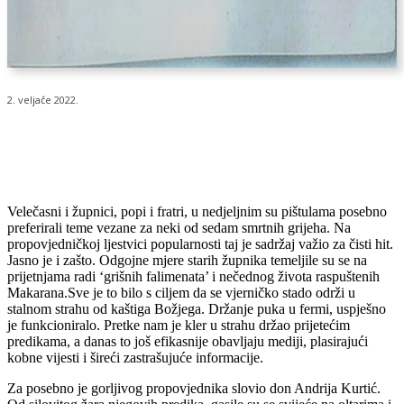
2. veljače 2022.
Velečasni i župnici, popi i fratri, u nedjeljnim su pištulama posebno
preferirali teme vezane za neki od sedam smrtnih grijeha. Na
propovjedničkoj ljestvici popularnosti taj je sadržaj važio za čisti hit.
Jasno je i zašto. Odgojne mjere starih župnika temeljile su se na
prijetnjama radi ‘grišnih falimenata’ i nečednog života raspuštenih
Makarana.Sve je to bilo s ciljem da se vjerničko stado održi u
stalnom strahu od kaštiga Božjega. Držanje puka u fermi, uspješno
je funkcioniralo. Pretke nam je kler u strahu držao prijetećim
predikama, a danas to još efikasnije obavljaju mediji, plasirajući
kobne vijesti i šireći zastrašujuće informacije.
Za posebno je gorljivog propovjednika slovio don Andrija Kurtić.