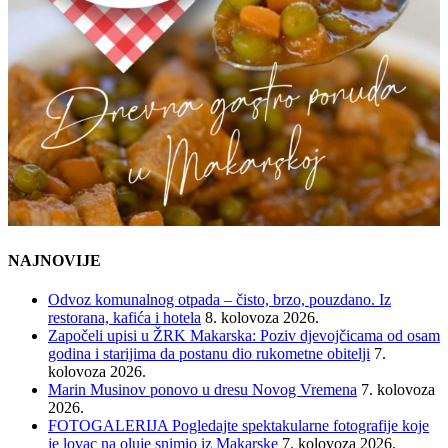
NAJNOVIJE
Odvoz komunalnog otpada – čisto, brzo, pouzdano. Iz
restorana, kafića i hotela
8. kolovoza 2026.
Započeli upisi u ŽRK Makarska: Poziv djevojčicama od osam
godina i starijima da postanu dio rukometne obitelji
7.
kolovoza 2026.
Marin Musinov ponovo u dresu Novog Vremena
7. kolovoza
2026.
FOTOGALERIJA Pogledajte spektakularne fotografije koje
je lovac na oluje snimio iz Makarske
7. kolovoza 2026.