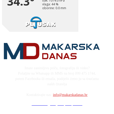
Imate zanimljivu priču, fotografiju ili video?
Pošaljite na Whatsapp ili MMS na broj 099 475 1744,
putem Facebooka ili emaila, podijelit ćemo ju sa tisućama
naših čitatelja
Kontaktirajte nas:
info@makarskadanas.hr
Stock images by Depositphotos