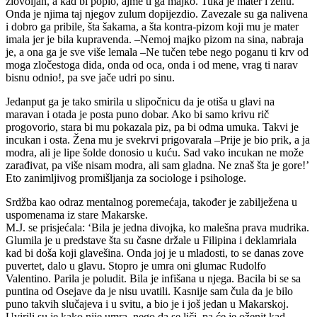
zlovoljan, a kad bi popio, ajme ti ga majko. Tuka je mater i ženu.
Onda je njima taj njegov zulum dopijezdio. Zavezale su ga nalivena
i dobro ga pribile, šta šakama, a šta kontra-pizom koji mu je mater
imala jer je bila kupravenda. –Nemoj majko pizom na sina, nabraja
je, a ona ga je sve više lemala –Ne tučen tebe nego poganu ti krv od
moga zločestoga dida, onda od oca, onda i od mene, vrag ti narav
bisnu odnio!, pa sve jače udri po sinu.
Jedanput ga je tako smirila u slipočnicu da je otiša u glavi na
maravan i otada je posta puno dobar. Ako bi samo krivu rič
progovorio, stara bi mu pokazala piz, pa bi odma umuka. Takvi je
incukan i osta. Žena mu je svekrvi prigovarala –Prije je bio prik, a ja
modra, ali je lipe šolde donosio u kuću. Sad vako incukan ne može
zarađivat, pa više nisam modra, ali sam gladna. Ne znaš šta je gore!’
Eto zanimljivog promišljanja za sociologe i psihologe.
Srdžba kao odraz mentalnog poremećaja, također je zabilježena u
uspomenama iz stare Makarske.
M.J. se prisjećala: ‘Bila je jedna divojka, ko malešna prava mudrika.
Glumila je u predstave šta su časne držale u Filipina i deklamriala
kad bi doša koji glavešina. Onda joj je u mladosti, to se danas zove
puvertet, dalo u glavu. Stopro je umra oni glumac Rudolfo
Valentino. Parila je poludit. Bila je infišana u njega. Bacila bi se sa
puntina od Osejave da je nisu uvatili. Kasnije sam čula da je bilo
puno takvih slučajeva i u svitu, a bio je i još jedan u Makarskoj.
Uvirili su je kako nije umra, nego da se liči, pa će je oženit kad