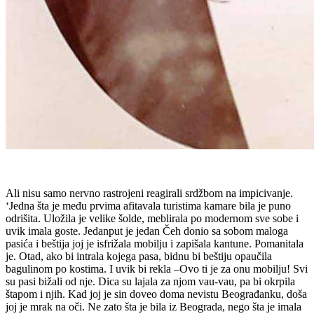
Ali nisu samo nervno rastrojeni reagirali srdžbom na impicivanje.
‘Jedna šta je među prvima afitavala turistima kamare bila je puno
odrišita. Uložila je velike šolde, meblirala po modernom sve sobe i
uvik imala goste. Jedanput je jedan Čeh donio sa sobom maloga
pasića i beštija joj je isfrižala mobilju i zapišala kantune. Pomanitala
je. Otad, ako bi intrala kojega pasa, bidnu bi beštiju opaučila
bagulinom po kostima. I uvik bi rekla –Ovo ti je za onu mobilju! Svi
su pasi bižali od nje. Dica su lajala za njom vau-vau, pa bi okrpila
štapom i njih. Kad joj je sin doveo doma nevistu Beograđanku, doša
joj je mrak na oči. Ne zato šta je bila iz Beograda, nego šta je imala