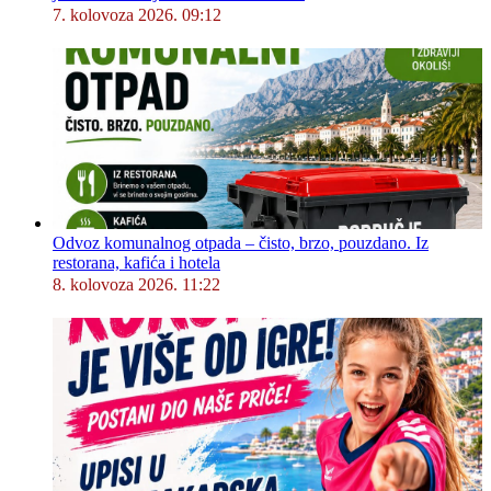
7. kolovoza 2026. 09:12
Odvoz komunalnog otpada – čisto, brzo, pouzdano. Iz
restorana, kafića i hotela
8. kolovoza 2026. 11:22