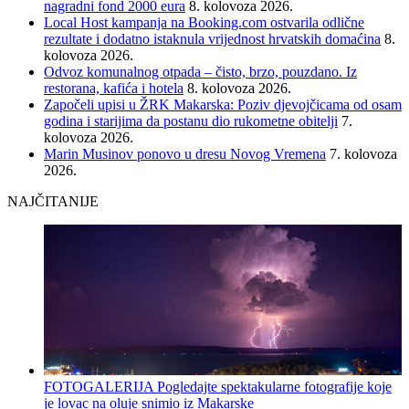
nagradni fond 2000 eura
8. kolovoza 2026.
Local Host kampanja na Booking.com ostvarila odlične
rezultate i dodatno istaknula vrijednost hrvatskih domaćina
8.
kolovoza 2026.
Odvoz komunalnog otpada – čisto, brzo, pouzdano. Iz
restorana, kafića i hotela
8. kolovoza 2026.
Započeli upisi u ŽRK Makarska: Poziv djevojčicama od osam
godina i starijima da postanu dio rukometne obitelji
7.
kolovoza 2026.
Marin Musinov ponovo u dresu Novog Vremena
7. kolovoza
2026.
NAJČITANIJE
FOTOGALERIJA Pogledajte spektakularne fotografije koje
je lovac na oluje snimio iz Makarske