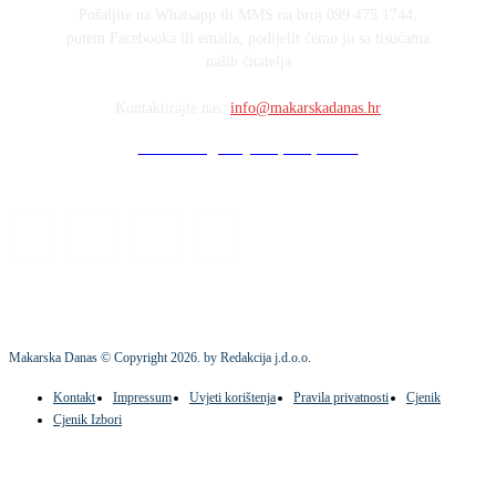
Pošaljite na Whatsapp ili MMS na broj 099 475 1744,
putem Facebooka ili emaila, podijelit ćemo ju sa tisućama
naših čitatelja
Kontaktirajte nas:
info@makarskadanas.hr
Stock images by Depositphotos
Makarska Danas © Copyright
2026
. by Redakcija j.d.o.o.
Kontakt
Impressum
Uvjeti korištenja
Pravila privatnosti
Cjenik
Cjenik Izbori