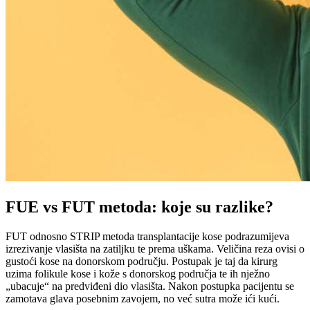
FUE vs FUT metoda: koje su razlike?
FUT odnosno STRIP metoda transplantacije kose podrazumijeva
izrezivanje vlasišta na zatiljku te prema uškama. Veličina reza ovisi o
gustoći kose na donorskom području. Postupak je taj da kirurg
uzima folikule kose i kože s donorskog područja te ih nježno
„ubacuje“ na predviđeni dio vlasišta. Nakon postupka pacijentu se
zamotava glava posebnim zavojem, no već sutra može ići kući.