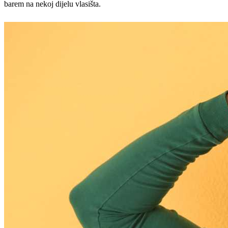
barem na nekoj dijelu vlasišta.