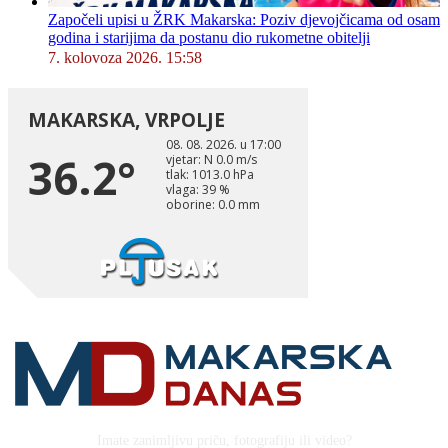
Započeli upisi u ŽRK Makarska: Poziv djevojčicama od osam
godina i starijima da postanu dio rukometne obitelji
7. kolovoza 2026. 15:58
Imate zanimljivu priču, fotografiju ili video?