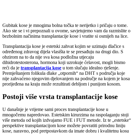
Gubitak kose je mnogima bolna točka te nerijetko i pričaju o tome.
Ako ste se i vi prepoznali u ovome, savjetujemo vam da razmislite o
bezbolnim načinima transplantacije kose i vratite si osmijeh na lice.
Transplantacija kose je estetski zahvat kojim se uzimaju dlačice s
određenog zdravog dijela vlasišta te se presađuju na drugi dio. S
obzirom na to da nije sva kosa podložna utjecaju
dihidrotestosterona, hormona koji uzrokuje ćelavost, mogli bismo
reći da je
transplantacija kose
u tom slučaju idealno rješenje.
Premještanjem folikula dlake „otpornih“ na DHT s područja koje
nije zahvaćeno njegovim djelovanjem na područje na kojem je kosa
prorijeđena na kraju može rezultirati debljom i punijom kosom.
Postoji više vrsta transplantacije kose
U današnje je vrijeme sami proces transplantacije kose u
mnogočemu napredovao. Estetskim kirurzima na raspolaganju stoji
više metoda od kojih izdvajamo FUE i FUT metode. Iz te „estetske“
perspektive transplantacijom kose možete povratiti prirodnu liniju
kose, naravno, pod pretpostavkom da imate dobru i kvalitetnu kosu