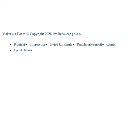
Makarska Danas © Copyright
2026
. by Redakcija j.d.o.o.
Kontakt
Impressum
Uvjeti korištenja
Pravila privatnosti
Cjenik
Cjenik Izbori