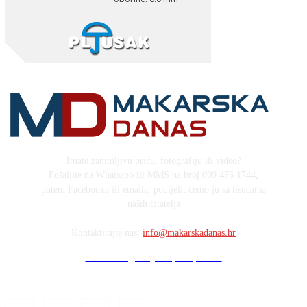
Imate zanimljivu priču, fotografiju ili video?
Pošaljite na Whatsapp ili MMS na broj 099 475 1744,
putem Facebooka ili emaila, podijelit ćemo ju sa tisućama
naših čitatelja
Kontaktirajte nas:
info@makarskadanas.hr
Stock images by Depositphotos