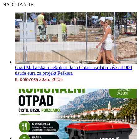
NAJČITANIJE
Grad Makarska u nekoliko dana Colasu isplatio više od 900
tisuća eura za projekt Peškera
8. kolovoza 2026. 20:05