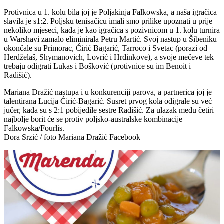
Protivnica u 1. kolu bila joj je Poljakinja Falkowska, a naša igračica
slavila je s1:2. Poljsku tenisačicu imali smo prilike upoznati u prije
nekoliko mjeseci, kada je kao igračica s pozivnicom u 1. kolu turnira
u Warshavi zamalo eliminirala Petru Martić. Svoj nastup u Šibeniku
okončale su Primorac, Ćirić Bagarić, Tarroco i Svetac (porazi od
Herdželaš, Shymanovich, Lovrić i Hrdinkove), a svoje mečeve tek
trebaju odigrati Lukas i Bošković (protivnice su im Benoit i
Radišić).
Mariana Dražić nastupa i u konkurenciji parova, a partnerica joj je
talentirana Lucija Ćirić-Bagarić. Susret prvog kola odigrale su već
jučer, kada su s 2:1 pobijedile sestre Radišić. Za ulazak među četiri
najbolje borit će se protiv poljsko-australske kombinacije
Falkowska/Fourlis.
Dora Srzić / foto Mariana Dražić Facebook