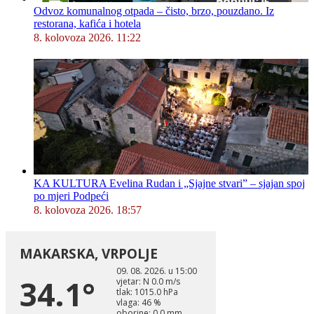
Odvoz komunalnog otpada – čisto, brzo, pouzdano. Iz
restorana, kafića i hotela
8. kolovoza 2026. 11:22
KA KULTURA Evelina Rudan i „Sjajne stvari” – sjajan spoj
po mjeri Podpeći
8. kolovoza 2026. 18:57