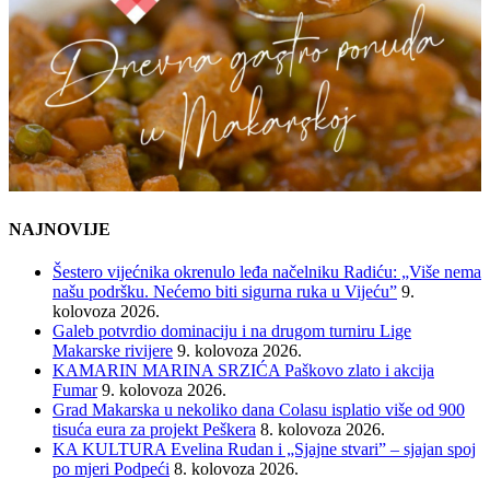
NAJNOVIJE
Šestero vijećnika okrenulo leđa načelniku Radiću: „Više nema
našu podršku. Nećemo biti sigurna ruka u Vijeću”
9.
kolovoza 2026.
Galeb potvrdio dominaciju i na drugom turniru Lige
Makarske rivijere
9. kolovoza 2026.
KAMARIN MARINA SRZIĆA Paškovo zlato i akcija
Fumar
9. kolovoza 2026.
Grad Makarska u nekoliko dana Colasu isplatio više od 900
tisuća eura za projekt Peškera
8. kolovoza 2026.
KA KULTURA Evelina Rudan i „Sjajne stvari” – sjajan spoj
po mjeri Podpeći
8. kolovoza 2026.