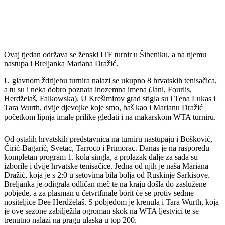
Ovaj tjedan održava se ženski ITF turnir u Šibeniku, a na njemu
nastupa i Breljanka Mariana Dražić.
U glavnom ždrijebu turnira nalazi se ukupno 8 hrvatskih tenisačica,
a tu su i neka dobro poznata inozemna imena (Jani, Fourlis,
Herdželaš, Falkowska). U Krešimirov grad stigla su i Tena Lukas i
Tara Wurth, dvije djevojke koje smo, baš kao i Marianu Dražić
početkom lipnja imale prilike gledati i na makarskom WTA turniru.
Od ostalih hrvatskih predstavnica na turniru nastupaju i Bošković,
Ćirić-Bagarić, Svetac, Tarroco i Primorac. Danas je na rasporedu
kompletan program 1. kola singla, a prolazak dalje za sada su
izborile i dvije hrvatske tenisačice. Jedna od njih je naša Mariana
Dražić, koja je s 2:0 u setovima bila bolja od Ruskinje Sarkisove.
Breljanka je odigrala odličan meč te na kraju došla do zaslužene
pobjede, a za plasman u četvrtfinale borit će se protiv sedme
nositeljice Dee Herdželaš. S pobjedom je krenula i Tara Wurth, koja
je ove sezone zabilježila ogroman skok na WTA ljestvici te se
trenutno nalazi na pragu ulaska u top 200.