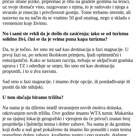
pričao strane jezike, pripremao je ribu na gradele gostima na teraci,
uz svoje domaće vino, razgovarao s njima, to je radovalo i njega a
stvaralo je emociju i privrženosti gostiju. Tome trebamo stremiti, ali
naravno na na način da se vratimo 50 god unatrag, nego u skladu s
vremenom koje živimo.
No i sami ste rekli da je došlo do zasićenja; iako se od turizma
solidno živi, čini se da je svima puna kapa turizma?
Da, to je točno. Jer smo mi sad kao destinacija u fazi stagnacije. U
prvoj fazi su, po nekom školskom primjeru, ljudi optimistični i
entuzijastični. Kako se turizam razvija, trebaju se uključivati gradska
uprava i TZ i određuje se smjer, što smo mi kao destinacija
propustili, i to u dva navrata.
Sad smo u fazi stagnacije, i imamo dvije opcije, ili pomlađivanje ili
pustiti da ide stihijski.
U tom slučaju biramo tržišta?
Na nama je da dižemo imidž stvaranjem novih motiva dolaska,
otkrivanjem novih tržišta. Ove godine imamo WTA turnir. Makarska
je na sjajnoj lokaciji geografski i vjerujem da će privući znatan broj
posjetitelja i ljubitelja tenisa i dobre zabave. Na nama je da gostima
koji dođu u naš grad pokažemo da imamo što ponuditi i osim tenisa
ponudimo dobru zabavu, kvalitetnu gastro i eno ponudu, dodatne