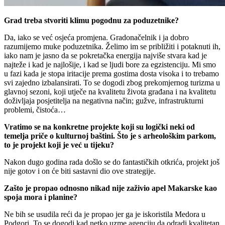
Grad treba stvoriti klimu pogodnu za poduzetnike?
Da, iako se već osjeća promjena. Gradonačelnik i ja dobro
razumijemo muke poduzetnika. Želimo im se približiti i potaknuti ih,
iako nam je jasno da se pokretačka energija najviše stvara kad je
najteže i kad je najlošije, i kad se ljudi bore za egzistenciju.
Mi smo
u fazi kada je stopa iritacije prema gostima dosta visoka i to trebamo
svi zajedno izbalansirati. To se dogodi zbog prekomjernog turizma u
glavnoj sezoni, koji utječe na kvalitetu života građana i na kvalitetu
doživljaja posjetitelja na negativna način; gužve, infrastrukturni
problemi, čistoća…
Vratimo se na konkretne projekte koji su logički neki od
temelja priče o kulturnoj baštini. Što je s arheološkim parkom,
to je projekt koji je već u tijeku?
Nakon dugo godina rada došlo se do fantastičkih otkrića, projekt još
nije gotov i on će biti sastavni dio ove strategije
.
Zašto je propao odnosno nikad nije zaživio apel Makarske kao
spoja mora i planine?
Ne bih se usudila reći da je propao jer ga je iskoristila Medora u
Podgori. To se dogodi kad netko uzme agenciju da odradi kvalitetan