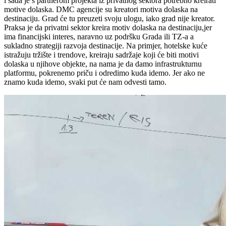
i sada je s partnerom projekta iz privatnog sektora potrebno kreirati
motive dolaska. DMC agencije su kreatori motiva dolaska na
destinaciju. Grad će tu preuzeti svoju ulogu, iako grad nije kreator.
Praksa je da privatni sektor kreira motiv dolaska na destinaciju,jer
ima financijski interes, naravno uz podršku Grada ili TZ-a a
sukladno strategiji razvoja destinacije. Na primjer, hotelske kuće
istražuju tržište i trendove, kreiraju sadržaje koji će biti motivi
dolaska u njihove objekte, na nama je da damo infrastrukturnu
platformu, pokrenemo priču i odredimo kuda idemo. Jer ako ne
znamo kuda idemo, svaki put će nam odvesti tamo.