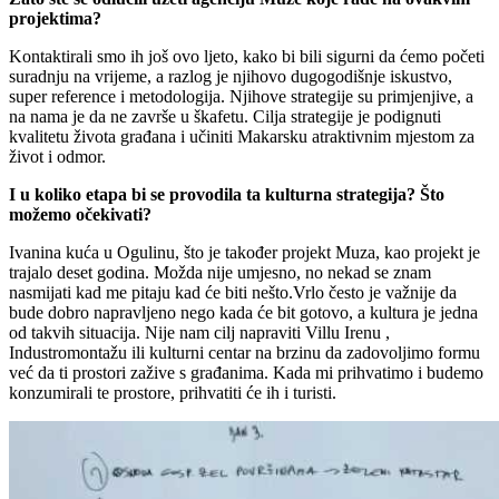
projektima?
Kontaktirali smo ih još ovo ljeto, kako bi bili sigurni da ćemo početi
suradnju na vrijeme, a razlog je njihovo dugogodišnje iskustvo,
super reference i metodologija. Njihove strategije su primjenjive, a
na nama je da ne završe u škafetu. Cilja strategije je podignuti
kvalitetu života građana i učiniti Makarsku atraktivnim mjestom za
život i odmor.
I u koliko etapa bi se provodila ta kulturna strategija? Što
možemo očekivati?
Ivanina kuća u Ogulinu, što je također projekt Muza, kao projekt je
trajalo deset godina. Možda nije umjesno, no nekad se znam
nasmijati kad me pitaju kad će biti nešto.
Vrlo često je važnije da
bude dobro napravljeno nego kada će bit gotovo, a kultura je jedna
od takvih situacija. Nije nam cilj napraviti Villu Irenu ,
Industromontažu ili kulturni centar na brzinu da zadovoljimo formu
već da ti prostori zažive s građanima. Kada mi prihvatimo i budemo
konzumirali te prostore, prihvatiti će ih i turisti.