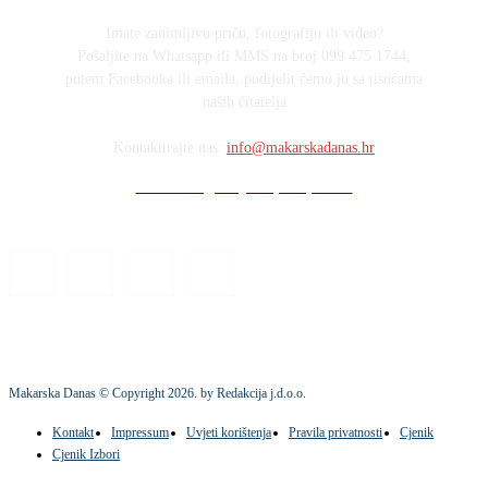
Imate zanimljivu priču, fotografiju ili video?
Pošaljite na Whatsapp ili MMS na broj 099 475 1744,
putem Facebooka ili emaila, podijelit ćemo ju sa tisućama
naših čitatelja
Kontaktirajte nas:
info@makarskadanas.hr
Stock images by Depositphotos
Makarska Danas © Copyright
2026
. by Redakcija j.d.o.o.
Kontakt
Impressum
Uvjeti korištenja
Pravila privatnosti
Cjenik
Cjenik Izbori