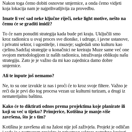
Nakon toga ćemo dobiti osnovne smjernice, a onda ćemo vidjeti
k
oja lokacija nam je najprihvatljivija za provedbu.
Imate li već sad neke ključne riječi, neke light motive, nešto na
čemu će se graditi imidž?
To će nam ponuditi strategija kada bude pri kraju.
Uključili smo
kroz radionicu u ovaj proces sve dionike, i udruge, i javne ustanove,
i privatni sektor, i ugostitelje, i muzeje; sagledali smo kulturu kao
cjelinu.
Sadržaj strategije u konačnici ne kreiraju Muze same već one
svojom metodologijom iz naših radionica, istraživanja oblikuju našu
strategiju. Zato je je važno da mi kao zajednica damo dobre
smjernice.
Ali te inpute još nemamo?
Ne, to su one izvukle iz nas i proći će to kroz svoje filtere. Važno je
reći da je prvi dio tog procesa vezan uz kulturni turizam, a drugi iz
nematerijalnu baštinu.
Kako će to diktirati odnos prema projektima koje planirate ili
koji su već u tijeku? Primjerice, Kotišina je manje-više
završena, što je s tim?
Kotišina je završena ali na žalost nije još zaživjela. Projekt je odličan