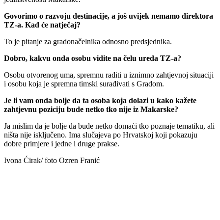
Govorimo o razvoju destinacije, a još uvijek nemamo direktora
TZ-a. Kad će natječaj?
To je pitanje za gradonačelnika odnosno predsjednika.
Dobro, kakvu onda osobu vidite na čelu ureda TZ-a?
Osobu otvorenog uma, spremnu raditi u iznimno zahtjevnoj situaciji
i osobu koja je spremna timski surađivati s Gradom.
Je li vam onda bolje da ta osoba koja dolazi u kako kažete
zahtjevnu poziciju bude netko tko nije iz Makarske?
Ja mislim da je bolje da bude netko domaći tko poznaje tematiku, ali
ništa nije isključeno. Ima slučajeva po Hrvatskoj koji pokazuju
dobre primjere i jedne i druge prakse.
Ivona Ćirak/ foto Ozren Franić