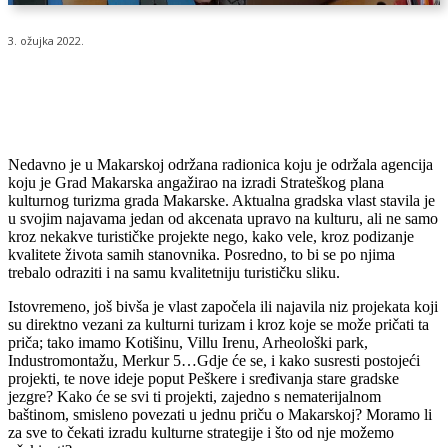
3. ožujka 2022.
Nedavno je u Makarskoj održana radionica koju je održala agencija
koju je Grad Makarska angažirao na izradi Strateškog plana
kulturnog turizma grada Makarske. Aktualna gradska vlast stavila je
u svojim najavama jedan od akcenata upravo na kulturu, ali ne samo
kroz nekakve turističke projekte nego, kako vele, kroz podizanje
kvalitete života samih stanovnika. Posredno, to bi se po njima
trebalo odraziti i na samu kvalitetniju turističku sliku.
Istovremeno, još bivša je vlast započela ili najavila niz projekata koji
su direktno vezani za kulturni turizam i kroz koje se može pričati ta
priča; tako imamo Kotišinu, Villu Irenu, Arheološki park,
Industromontažu, Merkur 5…Gdje će se, i kako susresti postojeći
projekti, te nove ideje poput Peškere i sređivanja stare gradske
jezgre? Kako će se svi ti projekti, zajedno s nematerijalnom
baštinom, smisleno povezati u jednu priču o Makarskoj? Moramo li
za sve to čekati izradu kulturne strategije i što od nje možemo