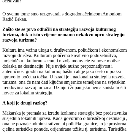
očekivati?
O svemu tome smo razgovarali s dogradonačelnicom Antoniom
Radić Brkan.
Zašto ste se prvo odlučili na strategiju razvoja kulturnog
turizma, dok u isto vrijeme nemamo nekakvu opću strategiju
razvoja turizma?
Kultura ima važnu ulogu u društvenom, političkom i ekonomskom
razvoju društva. Kulturom potičemo kreativno poduzetništvo,
umjetničku i kulturnu scenu, i razvijamo uvjete za nove motive
dolaska na destinaciju. Nije uvijek nužno prepoznatljivost i
autentičnost graditi na kulturnoj baštini ali je jako često u praksi
upravo to početna točka. U izradi je i nacionalna strategija razvoja
turizma, ona će nam dati ključne smjernice temeljene na svjetskim
trendovima razvoj turizma. Uz nju i županijsku nema smisla trošiti
novce za lokalnu strategiju.
A koji je drugi razlog?
Makarska je premala za izradu izolirane strategije bez predstavnika
susjednih lokalnih uprava. Kada govorimo o turističkoj destinaciji ,
ona ne poznaje administrativne ni političke granice, to je prostorna
cjelina turističke ponude, orijentirana tržištu tj. turistima. Turistička