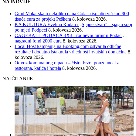
NAJNOVIJE
Grad Makarska u nekoliko dana Colasu isplatio više od 900
tisuća eura za projekt Peškera
8. kolovoza 2026.
KA KULTURA Evelina Rudan i „Sjajne stvari” – sjajan spoj
po mjeri Podpeći
8. kolovoza 2026.
CAGEBALL PODACA 3X3 Trodnevni turnir u Podaci,
nagradni fond 2000 eura
8. kolovoza 2026.
Local Host kampanja na Booking.com ostvarila odlične
rezultate i dodatno istaknula vrijednost hrvatskih domaćina
8.
kolovoza 2026.
Odvoz komunalnog otpada – čisto, brzo, pouzdano. Iz
restorana, kafića i hotela
8. kolovoza 2026.
NAJČITANIJE