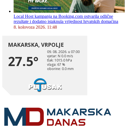
Local Host kampanja na Booking.com ostvarila odlične
rezultate i dodatno istaknula vrijednost hrvatskih domaćina
8. kolovoza 2026. 11:48