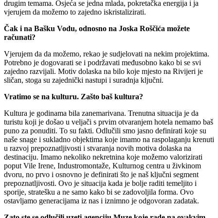
drugim temama. Osjeća se jedna mlada, pokretačka energija i ja
vjerujem da možemo to zajedno iskristalizirati.
Čak i na Bašku Vodu, odnosno na Joska Roščića možete
računati?
Vjerujem da da možemo, rekao je sudjelovati na nekim projektima.
Potrebno je dogovarati se i podržavati međusobno kako bi se svi
zajedno razvijali.
Motiv dolaska na bilo koje mjesto na Rivijeri je
sličan, stoga su zajednički nastupi i suradnja ključni.
Vratimo se na kulturu. Zašto baš kultura?
Kultura je godinama bila zanemarivana. Trenutna situacija je da
turistu koji je došao u veljači s prvim otvaranjem hotela nemamo baš
puno za ponuditi. To su fakti. Odlučili smo jasno definirati koje su
naše snage i sukladno objektima koje imamo na raspolaganju krenuti
u razvoj prepoznatljivosti i stvaranja novih motiva dolaska na
destinaciju. Imamo nekoliko nekretnina koje možemo valorizirati
poput Vile Irene, Industromontaže, Kulturnog centra u živkinom
dvoru, no prvo i osnovno je definirati što je naš ključni segment
prepoznatljivosti. Ovo je situacija kada je bolje raditi temeljito i
sporije, stratešku a ne samo kako bi se zadovoljila forma. Ovo
ostavljamo generacijama iz nas i iznimno je odgovoran zadatak.
Zato ste se odlučili uzeti agenciju Muze koje rade na ovakvim