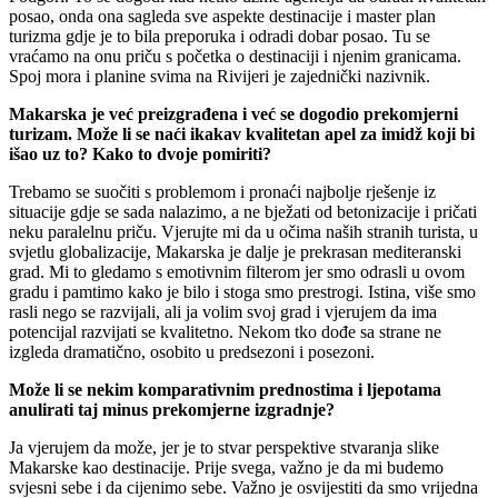
posao, onda ona s
agleda sve aspekte destinacije i master plan
turizma gdje je to bila preporuka i odradi dobar posao. Tu se
vraćamo na onu priču s početka o destinaciji i njenim granicama.
Spoj mora i planine svima na Rivijeri je zajednički nazivnik.
Makarska je već preizgrađena i već se dogodio prekomjerni
turizam. Može li se naći ikakav kvalitetan apel za imidž koji bi
išao uz to? Kako to dvoje pomiriti?
Trebamo se suočiti s problemom i pronaći najbolje rješenje iz
situacije gdje se sada nalazimo, a ne bježati od betonizacije i pričati
neku paralelnu priču. Vjerujte mi da u očima naših stranih turista, u
svjetlu globalizacije, Makarska je dalje je prekrasan mediteranski
grad. Mi to gledamo s emotivnim filterom jer smo odrasli u ovom
gradu i pamtimo kako je bilo i stoga smo prestrogi. Istina, više smo
rasli nego se razvijali, ali ja volim svoj grad i vjerujem da ima
potencijal razvijati se kvalitetno. Nekom tko dođe sa strane ne
izgleda dramatično, osobito u predsezoni i posezoni.
Može li se nekim komparativnim prednostima i ljepotama
anulirati taj minus prekomjerne izgradnje?
Ja vjerujem da može, jer je to stvar perspektive stvaranja slike
Makarske kao destinacije. Prije svega, važno je da mi budemo
svjesni sebe i da cijenimo sebe. Važno je osvijestiti da smo vrijedna