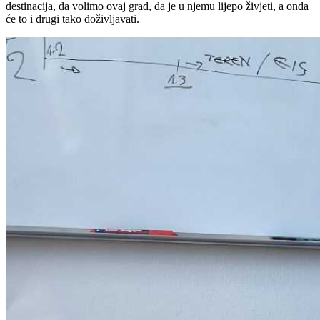
destinacija, da volimo ovaj grad, da je u njemu lijepo živjeti, a onda
će to i drugi tako doživljavati.