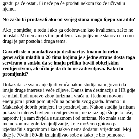
gradu pa će ostati, ili neće pa će prodati nekom tko će uživati u
njemu.
No zašto bi prodavali ako od svojeg stana mogu lijepo zaraditi?
Ako je smještaj u redu i ako ga odobravam kao kvalitetan, zašto ne
bi ostali. Mi nemamo s tim problem. Iznajmljivanje stanova na crno
drugi je par postola i druga tema.
Govorili ste o pomlađivanju destinacije. Imamo tu neku
generaciju mladih u 20-tima kojima je s jedne strane dosta toga
servirano u smislu da se imaju priliku baviti obiteljskim
rentijerstvom, ali očito je da ih to ne zadovoljava. Kako to
promijeniti?
Dokaz da se sva manje ljudi vraća nakon studija nam govori da
imaju druge interese i veće ciljeve. Danas ima destinacija u HR gdje
se mladi ljudi upravo zbog turizma i vračaju, i jednom novom
energijom i pristupom utječu na ponudu svog grada. Imamo i u
Makarskoj dobrih primjera i to pozdravljam. Nakon studija ja nisam
pokazala interes bavljenja rentijerstvom, ne iz razloga što je to loše,
naprotiv i ja sam živjela s turizmom i od turizma. No znala sam da
me ne zanima golo iznajmljivanje, koje možemo gotovo pa
izjednačiti s trgovinom i kao takvo nema dodatnu vrijednosti. Moj
dide je 70-tih i 80-tih iznajmljivao sobe a kako je bio pomorac,