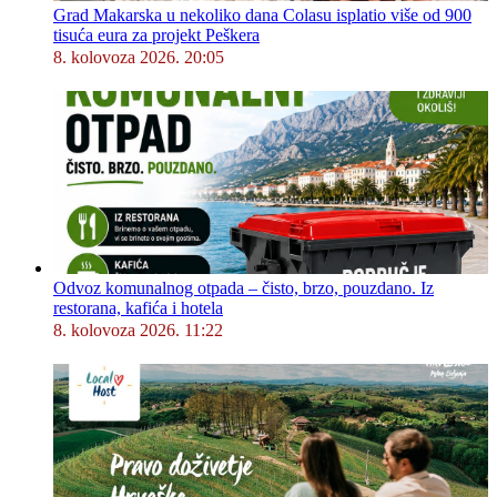
Grad Makarska u nekoliko dana Colasu isplatio više od 900
tisuća eura za projekt Peškera
8. kolovoza 2026. 20:05
Odvoz komunalnog otpada – čisto, brzo, pouzdano. Iz
restorana, kafića i hotela
8. kolovoza 2026. 11:22