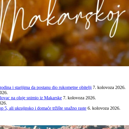
ina i starijima da postanu dio rukometne obitelji
7. kolovoza 2026.
2026.
ovac na oluje snimio iz Makarske
7. kolovoza 2026.
026.
ali ukrajinsko i domaće tržište snažno raste
6. kolovoza 2026.