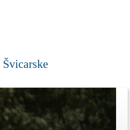
KOLUMNE
MORE
T
d Švicarske