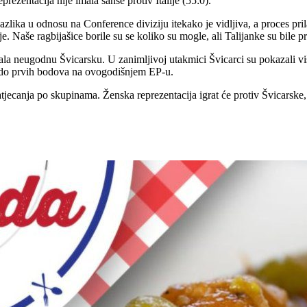
ezentacija nije imala šanse protiv Italije (55:0).
azlika u odnosu na Conference diviziju itekako je vidljiva, a proces p
je. Naše ragbijašice borile su se koliko su mogle, ali Talijanke su bile 
mala neugodnu Švicarsku. U zanimljivoj utakmici Švicarci su pokazali vi
ak do prvih bodova na ovogodišnjem EP-u.
jecanja po skupinama. Ženska reprezentacija igrat će protiv Švicarske, 