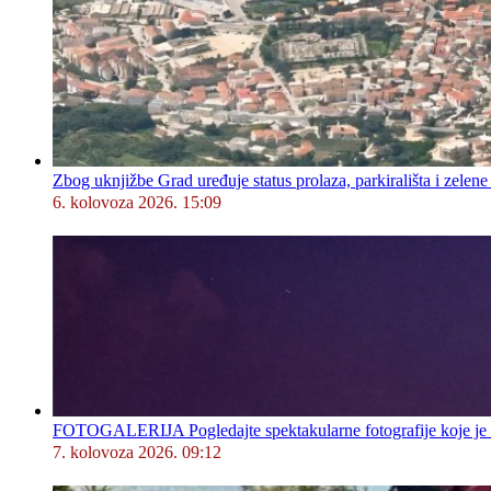
Zbog uknjižbe Grad uređuje status prolaza, parkirališta i zelene
6. kolovoza 2026. 15:09
FOTOGALERIJA Pogledajte spektakularne fotografije koje je l
7. kolovoza 2026. 09:12