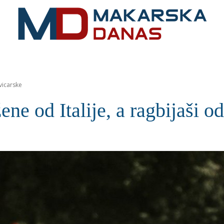
RIVIJERA
VIJESTI
MOZAIK
MAKARSKA
SPOR
vicarske
ene od Italije, a ragbijaši o