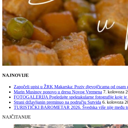
NAJNOVIJE
Započeli upisi u ŽRK Makarska: Poziv djevojčicama od osam god
Marin Musinov ponovo u dresu Novog Vremena
7. kolovoza 
FOTOGALERIJA Pogledajte spektakularne fotografije koje je l
Strani državljanin preminuo na području Sutvida
6. kolovoza 2
TURISTIČKI BAROMETAR 2026. Švedska više nije među top 5, 
NAJČITANIJE