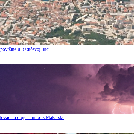
 površine u Radićevoj ulici
ovac na oluje snimio iz Makarske