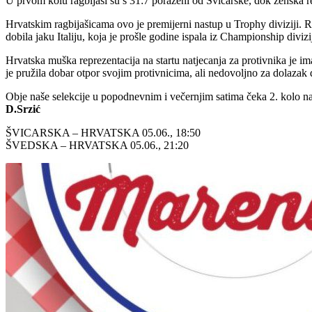
U prvom kolu ragbijaši su s 31:7 poraženi od Švicarske, dok ženska repr
Hrvatskim ragbijašicama ovo je premijerni nastup u Trophy diviziji. R
dobila jaku Italiju, koja je prošle godine ispala iz Championship divizi
Hrvatska muška reprezentacija na startu natjecanja za protivnika je i
je pružila dobar otpor svojim protivnicima, ali nedovoljno za dolaz
Obje naše selekcije u popodnevnim i večernjim satima čeka 2. kolo nat
D.Srzić
ŠVICARSKA – HRVATSKA 05.06., 18:50
ŠVEDSKA – HRVATSKA 05.06., 21:20