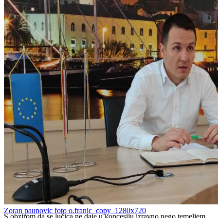
Zoran paunovic foto o.franic_copy_1280x720
S obzirom da se lučica ne daje u koncesiju izravno nego temeljem