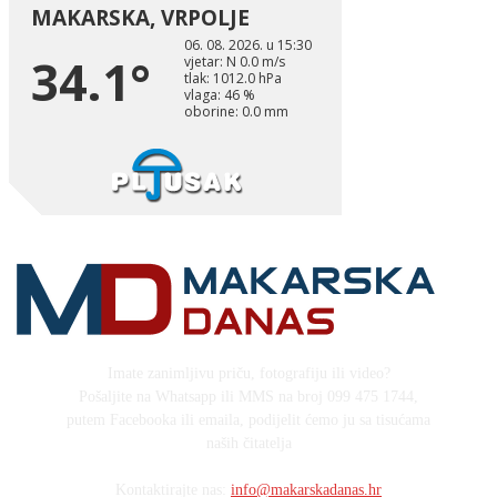
Imate zanimljivu priču, fotografiju ili video?
Pošaljite na Whatsapp ili MMS na broj 099 475 1744,
putem Facebooka ili emaila, podijelit ćemo ju sa tisućama
naših čitatelja
Kontaktirajte nas:
info@makarskadanas.hr