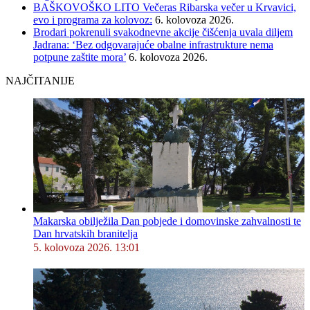
BAŠKOVOŠKO LITO Večeras Ribarska večer u Krvavici,
evo i programa za kolovoz:
6. kolovoza 2026.
Brodari pokrenuli svakodnevne akcije čišćenja uvala diljem
Jadrana: ‘Bez odgovarajuće obalne infrastrukture nema
potpune zaštite mora’
6. kolovoza 2026.
NAJČITANIJE
Makarska obilježila Dan pobjede i domovinske zahvalnosti te
Dan hrvatskih branitelja
5. kolovoza 2026. 13:01