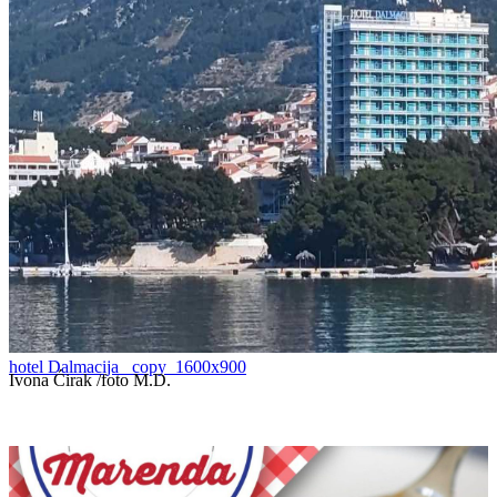
hotel Dalmacija _copy_1600x900
Ivona Ćirak /foto M.D.