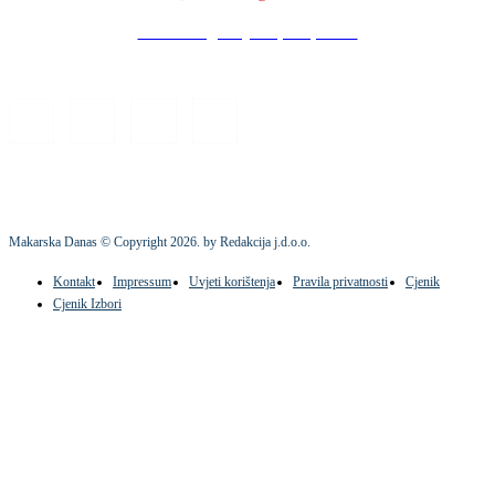
Stock images by Depositphotos
Makarska Danas © Copyright
2026
. by Redakcija j.d.o.o.
Kontakt
Impressum
Uvjeti korištenja
Pravila privatnosti
Cjenik
Cjenik Izbori