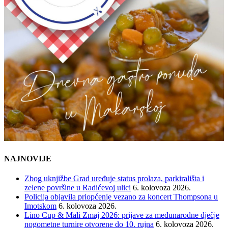
NAJNOVIJE
Zbog uknjižbe Grad uređuje status prolaza, parkirališta i
zelene površine u Radićevoj ulici
6. kolovoza 2026.
Policija objavila priopćenje vezano za koncert Thompsona u
Imotskom
6. kolovoza 2026.
Lino Cup & Mali Zmaj 2026: prijave za međunarodne dječje
nogometne turnire otvorene do 10. rujna
6. kolovoza 2026.