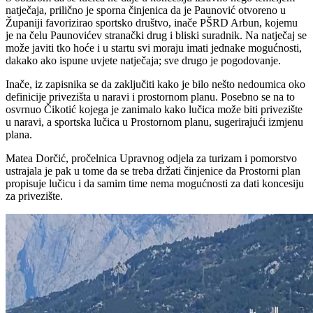
natječaja, prilično je sporna činjenica da je Paunović otvoreno u
Županiji favorizirao sportsko društvo, inače PŠRD Arbun, kojemu
je na čelu Paunovićev stranački drug i bliski suradnik. Na natječaj se
može javiti tko hoće i u startu svi moraju imati jednake mogućnosti,
dakako ako ispune uvjete natječaja; sve drugo je pogodovanje.
Inače, iz zapisnika se da zaključiti kako je bilo nešto nedoumica oko
definicije privezišta u naravi i prostornom planu. Posebno se na to
osvrnuo Čikotić kojega je zanimalo kako lučica može biti privezište
u naravi, a sportska lučica u Prostornom planu, sugerirajući izmjenu
plana.
Matea Dorčić, pročelnica Upravnog odjela za turizam i pomorstvo
ustrajala je pak u tome da se treba držati činjenice da Prostorni plan
propisuje lučicu i da samim time nema mogućnosti za dati koncesiju
za privezište.