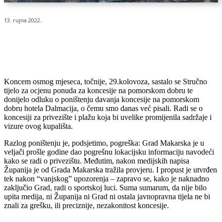
13. rujna 2022.
Koncem osmog mjeseca, točnije, 29.kolovoza, sastalo se Stručno
tijelo za ocjenu ponuda za koncesije na pomorskom dobru te
donijelo odluku o poništenju davanja koncesije na pomorskom
dobru hotela Dalmacija, o čemu smo danas već pisali. Radi se o
koncesiji za privezište i plažu koja bi uvelike promijenila sadržaje i
vizure ovog kupališta.
Razlog poništenju je, podsjetimo, pogreška: Grad Makarska je u
veljači prošle godine dao pogrešnu lokacijsku informaciju navodeći
kako se radi o privezištu. Međutim, nakon medijskih napisa
Županija je od Grada Makarska tražila provjeru. I propust je utvrđen
tek nakon “vanjskog” upozorenja – zapravo se, kako je naknadno
zaključio Grad, radi o sportskoj luci. Suma sumarum, da nije bilo
upita medija, ni Županija ni Grad ni ostala javnopravna tijela ne bi
znali za grešku, ili preciznije, nezakonitost koncesije.