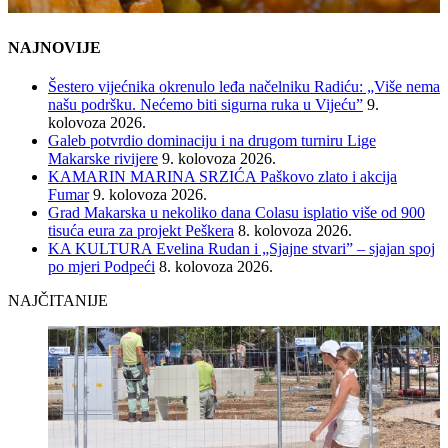
NAJNOVIJE
Šestero vijećnika okrenulo leđa načelniku Radiću: „Više nema
našu podršku. Nećemo biti sigurna ruka u Vijeću”
9.
kolovoza 2026.
Galeb potvrdio dominaciju i na drugom turniru Lige
Makarske rivijere
9. kolovoza 2026.
KAMARIN MARINA SRZIĆA Paškovo zlato i akcija
Fumar
9. kolovoza 2026.
Grad Makarska u nekoliko dana Colasu isplatio više od 900
tisuća eura za projekt Peškera
8. kolovoza 2026.
KA KULTURA Evelina Rudan i „Sjajne stvari” – sjajan spoj
po mjeri Podpeći
8. kolovoza 2026.
NAJČITANIJE