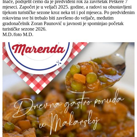
Inače, podsjetit ćemo da je predviđeni rok za završetak Peškere 7
mjeseci. Započet je u veljači 2025. godine, a radovi su obustavljeni
tijekom turističke sezone kroz neka tri i pol mjeseca. Po predviđenim
rokovima sve bi trebalo biti završeno do veljače, međutim
gradonačelnik Zoran Paunović u javnosti je spominjao početak
turističke sezone 2026.
M.D./foto M.D.