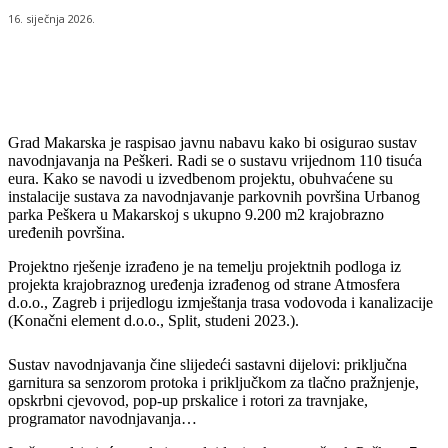
16. siječnja 2026.
Grad Makarska je raspisao javnu nabavu kako bi osigurao sustav
navodnjavanja na Peškeri. Radi se o sustavu vrijednom 110 tisuća
eura. Kako se navodi u izvedbenom projektu, obuhvaćene su
instalacije sustava za navodnjavanje parkovnih površina Urbanog
parka Peškera u Makarskoj s ukupno 9.200 m2 krajobrazno
uređenih površina.
Projektno rješenje izrađeno je na temelju projektnih podloga iz
projekta krajobraznog uređenja izrađenog od strane Atmosfera
d.o.o., Zagreb i prijedlogu izmještanja trasa vodovoda i kanalizacije
(Konačni element d.o.o., Split, studeni 2023.).
Sustav navodnjavanja čine slijedeći sastavni dijelovi: priključna
garnitura sa senzorom protoka i priključkom za tlačno pražnjenje,
opskrbni cjevovod, pop-up prskalice i rotori za travnjake,
programator navodnjavanja…