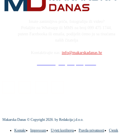
Imate zanimljivu priču, fotografiju ili video?
Pošaljite na Whatsapp ili MMS na broj 099 475 1744,
putem Facebooka ili emaila, podijelit ćemo ju sa tisućama
naših čitatelja
Kontaktirajte nas:
info@makarskadanas.hr
Stock images by Depositphotos
Makarska Danas © Copyright
2026
. by Redakcija j.d.o.o.
Kontakt
Impressum
Uvjeti korištenja
Pravila privatnosti
Cjenik