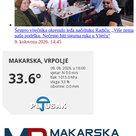
Šestero vijećnika okrenulo leđa načelniku Radiću: „Više nema
našu podršku. Nećemo biti sigurna ruka u Vijeću"
9. kolovoza 2026. 14:45