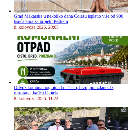
Grad Makarska u nekoliko dana Colasu isplatio više od 900
tisuća eura za projekt Peškera
8. kolovoza 2026. 20:05
Odvoz komunalnog otpada – čisto, brzo, pouzdano. Iz
restorana, kafića i hotela
8. kolovoza 2026. 11:22