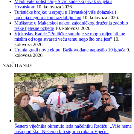
Mladi vaterpolist Duje Srzić kadetski prvak svijeta s
Hrvatskom
10. kolovoza 2026.
Turističke brojke: u srpnju u Hrvatskoj više dolazaka i
noćenja nego u istom razdoblju lani
10. kolovoza 2026.
Muškarac u Makarskoj nakon zajedničkog druženja zadobio
teške tjelesne ozljede
10. kolovoza 2026.
Vjekoslav Radić: “Političke suradnje se mogu mijenjati, ne
mislim od toga stvarati veću temu nego što ona jest”
10.
kolovoza 2026.
Urania gradi novu ekipu, Baškovođane napustilo 10 igrača
9.
kolovoza 2026.
NAJČITANIJE
Šestero vijećnika okrenulo leđa načelniku Radiću: „Više nema
našu podršku. Nećemo biti sigurna ruka u Vijeću"