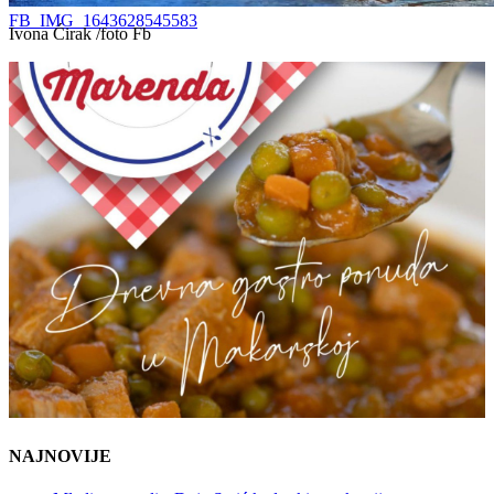
FB_IMG_1643628545583
Ivona Ćirak /foto Fb
NAJNOVIJE