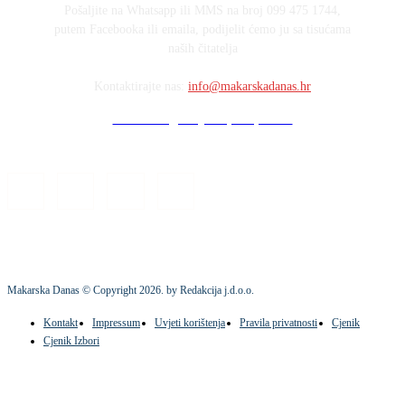
Pošaljite na Whatsapp ili MMS na broj 099 475 1744,
putem Facebooka ili emaila, podijelit ćemo ju sa tisućama
naših čitatelja
Kontaktirajte nas:
info@makarskadanas.hr
Stock images by Depositphotos
Makarska Danas © Copyright
2026
. by Redakcija j.d.o.o.
Kontakt
Impressum
Uvjeti korištenja
Pravila privatnosti
Cjenik
Cjenik Izbori