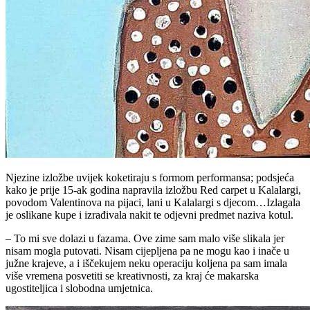
Njezine izložbe uvijek koketiraju s formom performansa; podsjeća
kako je prije 15-ak godina napravila izložbu Red carpet u Kalalargi,
povodom Valentinova na pijaci, lani u Kalalargi s djecom…Izlagala
je oslikane kupe i izrađivala nakit te odjevni predmet naziva kotul.
– To mi sve dolazi u fazama. Ove zime sam malo više slikala jer
nisam mogla putovati. Nisam cijepljena pa ne mogu kao i inače u
južne krajeve, a i iščekujem neku operaciju koljena pa sam imala
više vremena posvetiti se kreativnosti, za kraj će makarska
ugostiteljica i slobodna umjetnica.