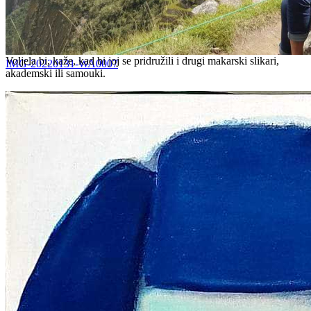
Voljela bi, kaže, kad bi joj se pridružili i drugi makarski slikari,
IMG-20220131-WA0007
akademski ili samouki.