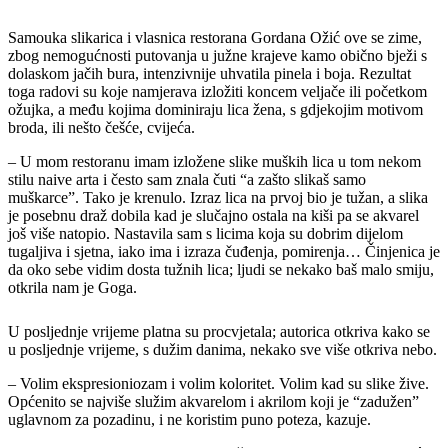
Samouka slikarica i vlasnica restorana Gordana Ožić ove se zime,
zbog nemogućnosti putovanja u južne krajeve kamo obično bježi s
dolaskom jačih bura, intenzivnije uhvatila pinela i boja. Rezultat
toga radovi su koje namjerava izložiti koncem veljače ili početkom
ožujka, a među kojima dominiraju lica žena, s gdjekojim motivom
broda, ili nešto češće, cvijeća.
– U mom restoranu imam izložene slike muških lica u tom nekom
stilu naive arta i često sam znala čuti “a zašto slikaš samo
muškarce”. Tako je krenulo. Izraz lica na prvoj bio je tužan, a slika
je posebnu draž dobila kad je slučajno ostala na kiši pa se akvarel
još više natopio. Nastavila sam s licima koja su dobrim dijelom
tugaljiva i sjetna, iako ima i izraza čuđenja, pomirenja… Činjenica je
da oko sebe vidim dosta tužnih lica; ljudi se nekako baš malo smiju,
otkrila nam je Goga.
U posljednje vrijeme platna su procvjetala; autorica otkriva kako se
u posljednje vrijeme, s dužim danima, nekako sve više otkriva nebo.
– Volim ekspresioniozam i volim koloritet. Volim kad su slike žive.
Općenito se najviše služim akvarelom i akrilom koji je “zadužen”
uglavnom za pozadinu, i ne koristim puno poteza, kazuje.