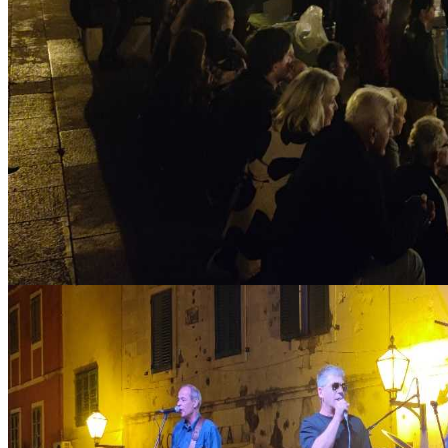
IMG_20221023_210203_copy_1024x576