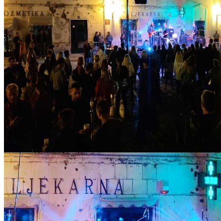
IMG_20221023_210000_copy_1024x576