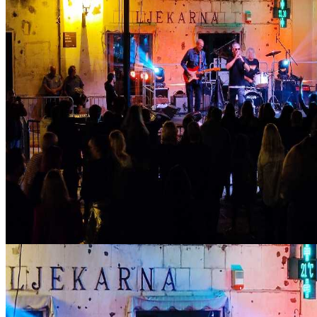
IMG_20221023_205549_copy_1024x576