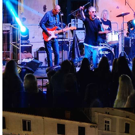
IMG_20221023_210407_copy_1024x576