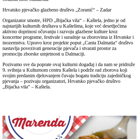
Hrvatsko pjevačko glazbeno društvo „Zoranić“ – Zadar
Organizator smotre, HPD „Bijaćka vila“ – Kaštela, jedno je od
najstarijih kulturnih društava u Kaštelima, koje već desetljećima
aktivno doprinosi očuvanju i razvoju glazbene kulture kroz
koncertne programe, festivale i suradnje sa zborovima iz Hrvatske i
inozemstva. Upravo kroz projekte poput „Canta Dalmatia“ društvo
nastavlja povezivati generacije pjevača i stvarati prostor za
promociju zborske umjetnosti u Dalmaciji.
Pozivamo sve da poprate ovaj kulturni događaj i da nam se pridruže
9. svibnja u Kulturnom centru Kaštela i podrže rad zborova koji
svojim predanim djelovanjem čuvaju bogatu tradiciju zajedničkog
pjevanja – pozivaju organizatori, Hrvatsko pjevačko društvo
„Bijaćka vila“ – Kaštela.