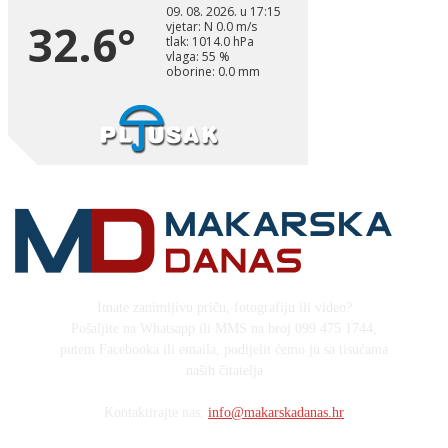
Imate zanimljivu priču, fotografiju ili video?
Pošaljite na Whatsapp ili MMS na broj 099 475 1744,
putem Facebooka ili emaila, podijelit ćemo ju sa tisućama
naših čitatelja
Kontaktirajte nas:
info@makarskadanas.hr
Stock images by Depositphotos