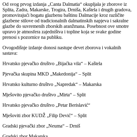
Od svog prvog izdanja „Canta Dalmatia“ okupljala je zborove iz
Splita, Zadra, Makarske, Trogira, Drniša, Kaštela i drugih gradova,
promovirajući bogatu glazbenu baštinu Dalmacije kroz različite
glazbene stilove od tradicionalnih dalmatinskih napjeva i sakralne
glazbe do suvremenih zborskih aranžmana. Posebnost ove smotre
upravo je atmosfera zajedništva i topline koja se svake godine
prenosi s pozornice na publiku.
Ovogodišnje izdanje donosi nastupe devet zborova i vokalnih
sastava:
Hrvatsko pjevačko društvo „Bijaćka vila“ – Kaštela
Pjevačka skupina MKD „Makedonija“ – Split
Hrvatsko kulturno društvo „Napredak“ – Makarska
Mješovito pjevačko društvo „Mirta“ – Split
Hrvatsko pjevačko društvo „Petar Berislavić“
Mješoviti zbor KUDŽ „Filip Dević“ – Split
Gradski pjevački zbor „Neuma“ – Drniš
Gradski zbor Makarska