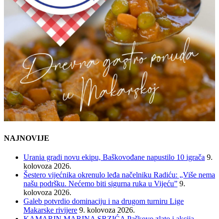
NAJNOVIJE
Urania gradi novu ekipu, Baškovođane napustilo 10 igrača
9.
kolovoza 2026.
Šestero vijećnika okrenulo leđa načelniku Radiću: „Više nema
našu podršku. Nećemo biti sigurna ruka u Vijeću”
9.
kolovoza 2026.
Galeb potvrdio dominaciju i na drugom turniru Lige
Makarske rivijere
9. kolovoza 2026.
KAMARIN MARINA SRZIĆA Paškovo zlato i akcija