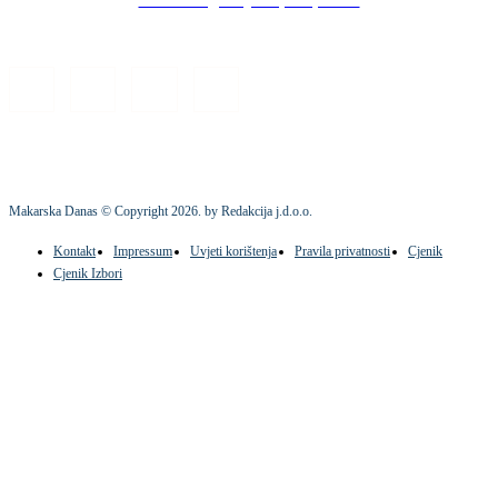
Makarska Danas © Copyright
2026
. by Redakcija j.d.o.o.
Kontakt
Impressum
Uvjeti korištenja
Pravila privatnosti
Cjenik
Cjenik Izbori