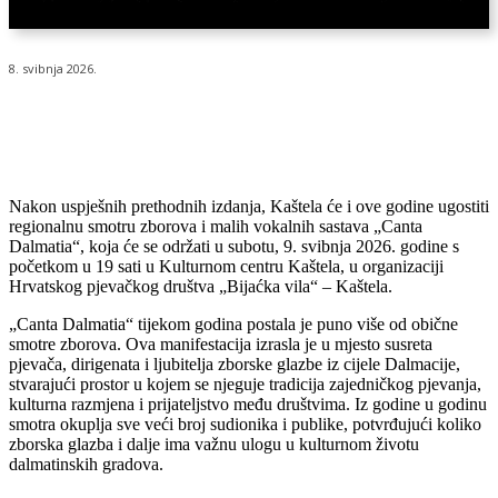
8. svibnja 2026.
Nakon uspješnih prethodnih izdanja, Kaštela će i ove godine ugostiti
regionalnu smotru zborova i malih vokalnih sastava „Canta
Dalmatia“, koja će se održati u subotu, 9. svibnja 2026. godine s
početkom u 19 sati u Kulturnom centru Kaštela, u organizaciji
Hrvatskog pjevačkog društva „Bijaćka vila“ – Kaštela.
„Canta Dalmatia“ tijekom godina postala je puno više od obične
smotre zborova. Ova manifestacija izrasla je u mjesto susreta
pjevača, dirigenata i ljubitelja zborske glazbe iz cijele Dalmacije,
stvarajući prostor u kojem se njeguje tradicija zajedničkog pjevanja,
kulturna razmjena i prijateljstvo među društvima. Iz godine u godinu
smotra okuplja sve veći broj sudionika i publike, potvrđujući koliko
zborska glazba i dalje ima važnu ulogu u kulturnom životu
dalmatinskih gradova.