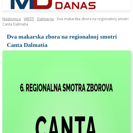
Naslovnica
VIJESTI
Dalmacija
Dva makarska zbora na regionalnoj smotri
Canta Dalmatia
Dva makarska zbora na regionalnoj smotri
Canta Dalmatia