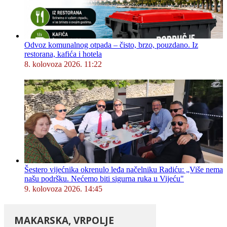
Odvoz komunalnog otpada – čisto, brzo, pouzdano. Iz
restorana, kafića i hotela
8. kolovoza 2026. 11:22
Šestero vijećnika okrenulo leđa načelniku Radiću: „Više nema
našu podršku. Nećemo biti sigurna ruka u Vijeću"
9. kolovoza 2026. 14:45