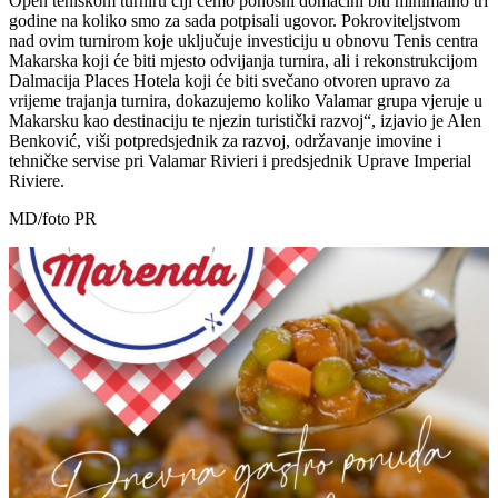
Open teniskom turniru čiji ćemo ponosni domaćini biti minimalno tri
godine na koliko smo za sada potpisali ugovor. Pokroviteljstvom
nad ovim turnirom koje uključuje investiciju u obnovu Tenis centra
Makarska koji će biti mjesto odvijanja turnira, ali i rekonstrukcijom
Dalmacija Places Hotela koji će biti svečano otvoren upravo za
vrijeme trajanja turnira, dokazujemo koliko Valamar grupa vjeruje u
Makarsku kao destinaciju te njezin turistički razvoj“, izjavio je Alen
Benković, viši potpredsjednik za razvoj, održavanje imovine i
tehničke servise pri Valamar Rivieri i predsjednik Uprave Imperial
Riviere.
MD/foto PR