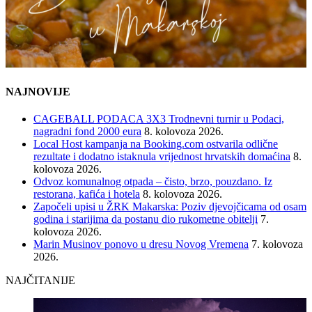
NAJNOVIJE
CAGEBALL PODACA 3X3 Trodnevni turnir u Podaci,
nagradni fond 2000 eura
8. kolovoza 2026.
Local Host kampanja na Booking.com ostvarila odlične
rezultate i dodatno istaknula vrijednost hrvatskih domaćina
8.
kolovoza 2026.
Odvoz komunalnog otpada – čisto, brzo, pouzdano. Iz
restorana, kafića i hotela
8. kolovoza 2026.
Započeli upisi u ŽRK Makarska: Poziv djevojčicama od osam
godina i starijima da postanu dio rukometne obitelji
7.
kolovoza 2026.
Marin Musinov ponovo u dresu Novog Vremena
7. kolovoza
2026.
NAJČITANIJE