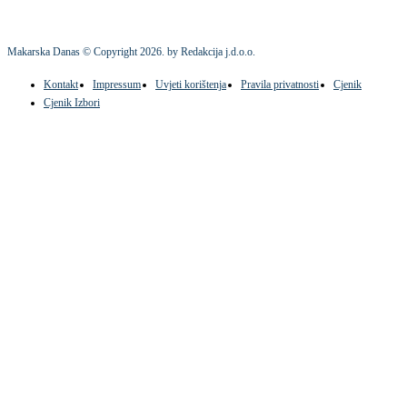
Makarska Danas © Copyright
2026
. by Redakcija j.d.o.o.
Kontakt
Impressum
Uvjeti korištenja
Pravila privatnosti
Cjenik
Cjenik Izbori