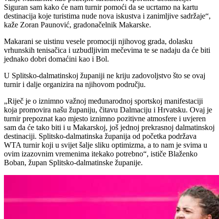
Siguran sam kako će nam turnir pomoći da se ucrtamo na kartu
destinacija koje turistima nude nova iskustva i zanimljive sadržaje“,
kaže Zoran Paunović, gradonačelnik Makarske.
Makarani se uistinu vesele promociji njihovog grada, dolasku
vrhunskih tenisačica i uzbudljivim mečevima te se nadaju da će biti
jednako dobri domaćini kao i Bol.
U Splitsko-dalmatinskoj županiji ne kriju zadovoljstvo što se ovaj
turnir i dalje organizira na njihovom području.
„Riječ je o iznimno važnoj međunarodnoj sportskoj manifestaciji
koja promovira našu županiju, čitavu Dalmaciju i Hrvatsku. Ovaj je
turnir prepoznat kao mjesto iznimno pozitivne atmosfere i uvjeren
sam da će tako biti i u Makarskoj, još jednoj prekrasnoj dalmatinskoj
destinaciji. Splitsko-dalmatinska županija od početka podržava
WTA turnir koji u svijet šalje sliku optimizma, a to nam je svima u
ovim izazovnim vremenima itekako potrebno“, ističe Blaženko
Boban, župan Splitsko-dalmatinske županije.