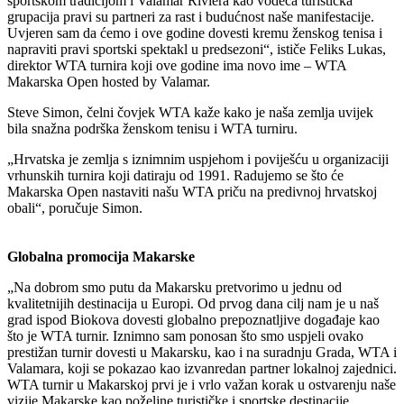
sportskom tradicijom i Valamar Riviera kao vodeća turistička
grupacija pravi su partneri za rast i budućnost naše manifestacije.
Uvjeren sam da ćemo i ove godine dovesti kremu ženskog tenisa i
napraviti pravi sportski spektakl u predsezoni“, ističe Feliks Lukas,
direktor WTA turnira koji ove godine ima novo ime – WTA
Makarska Open hosted by Valamar.
Steve Simon, čelni čovjek WTA kaže kako je naša zemlja uvijek
bila snažna podrška ženskom tenisu i WTA turniru.
„Hrvatska je zemlja s iznimnim uspjehom i poviješću u organizaciji
vrhunskih turnira koji datiraju od 1991. Radujemo se što će
Makarska Open nastaviti našu WTA priču na predivnoj hrvatskoj
obali“, poručuje Simon.
Globalna promocija Makarske
„Na dobrom smo putu da Makarsku pretvorimo u jednu od
kvalitetnijih destinacija u Europi. Od prvog dana cilj nam je u naš
grad ispod Biokova dovesti globalno prepoznatljive događaje kao
što je WTA turnir. Iznimno sam ponosan što smo uspjeli ovako
prestižan turnir dovesti u Makarsku, kao i na suradnju Grada, WTA i
Valamara, koji se pokazao kao izvanredan partner lokalnoj zajednici.
WTA turnir u Makarskoj prvi je i vrlo važan korak u ostvarenju naše
vizije Makarske kao poželjne turističke i sportske destinacije.