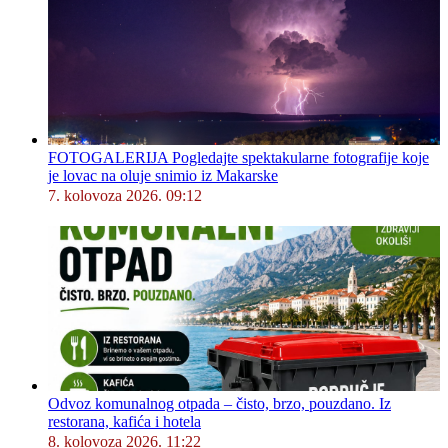
FOTOGALERIJA Pogledajte spektakularne fotografije koje
je lovac na oluje snimio iz Makarske
7. kolovoza 2026. 09:12
Odvoz komunalnog otpada – čisto, brzo, pouzdano. Iz
restorana, kafića i hotela
8. kolovoza 2026. 11:22