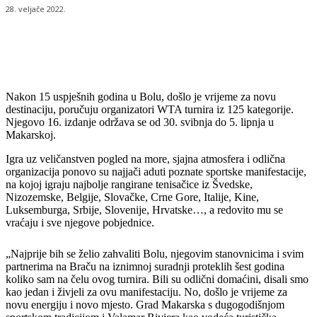
28. veljače 2022.
Nakon 15 uspješnih godina u Bolu, došlo je vrijeme za novu
destinaciju, poručuju organizatori WTA turnira iz 125 kategorije.
Njegovo 16. izdanje održava se od 30. svibnja do 5. lipnja u
Makarskoj.
Igra uz veličanstven pogled na more, sjajna atmosfera i odlična
organizacija ponovo su najjači aduti poznate sportske manifestacije,
na kojoj igraju najbolje rangirane tenisačice iz Švedske,
Nizozemske, Belgije, Slovačke, Crne Gore, Italije, Kine,
Luksemburga, Srbije, Slovenije, Hrvatske…, a redovito mu se
vraćaju i sve njegove pobjednice.
„Najprije bih se želio zahvaliti Bolu, njegovim stanovnicima i svim
partnerima na Braču na iznimnoj suradnji proteklih šest godina
koliko sam na čelu ovog turnira. Bili su odlični domaćini, disali smo
kao jedan i živjeli za ovu manifestaciju. No, došlo je vrijeme za
novu energiju i novo mjesto. Grad Makarska s dugogodišnjom