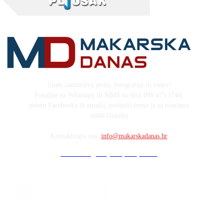
Imate zanimljivu priču, fotografiju ili video?
Pošaljite na Whatsapp ili MMS na broj 099 475 1744,
putem Facebooka ili emaila, podijelit ćemo ju sa tisućama
naših čitatelja
Kontaktirajte nas:
info@makarskadanas.hr
Stock images by Depositphotos