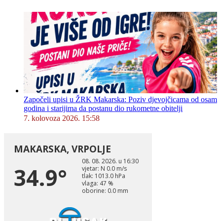
Započeli upisi u ŽRK Makarska: Poziv djevojčicama od osam
godina i starijima da postanu dio rukometne obitelji
7. kolovoza 2026. 15:58