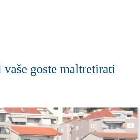
KOLUMNE
MORE
T
vaše goste maltretirati