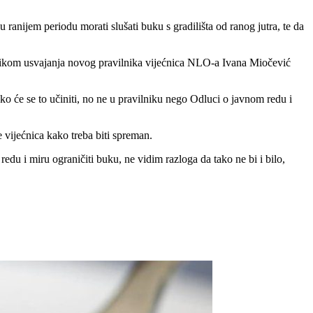
 ranijem periodu morati slušati buku s gradilišta od ranog jutra, te da
ilikom usvajanja novog pravilnika vijećnica NLO-a Ivana Miočević
ako će se to učiniti, no ne u pravilniku nego Odluci o javnom redu i
e vijećnica kako treba biti spreman.
edu i miru ograničiti buku, ne vidim razloga da tako ne bi i bilo,