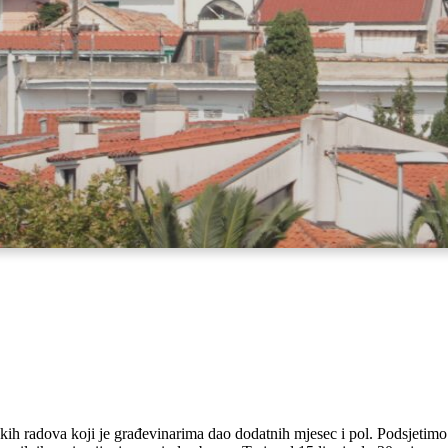
kih radova koji je građevinarima dao dodatnih mjesec i pol. Podsjetimo 