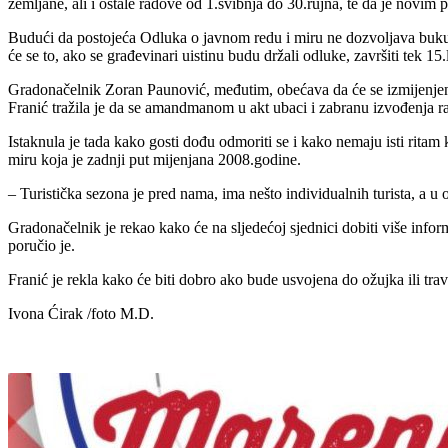
zemljane, ali i ostale radove od 1.svibnja do 30.rujna, te da je novim 
Budući da postojeća Odluka o javnom redu i miru ne dozvoljava buku pri
će se to, ako se građevinari uistinu budu držali odluke, završiti tek 15.
Gradonačelnik Zoran Paunović, međutim, obećava da će se izmijenjena
Franić tražila je da se amandmanom u akt ubaci i zabranu izvođenja 
Istaknula je tada kako gosti dođu odmoriti se i kako nemaju isti ritam 
miru koja je zadnji put mijenjana 2008.godine.
– Turistička sezona je pred nama, ima nešto individualnih turista, a u 
Gradonačelnik je rekao kako će na sljedećoj sjednici dobiti više infor
poručio je.
Franić je rekla kako će biti dobro ako bude usvojena do ožujka ili trav
Ivona Ćirak /foto M.D.