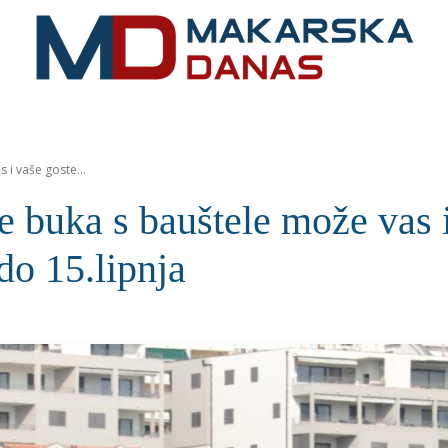
RIVIJERA
VIJESTI
MOZAIK
MAKARSKA
SPOR
i vaše goste...
buka s bauštele može vas i 
 do 15.lipnja