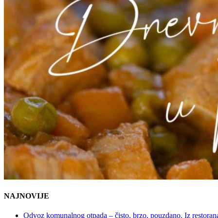
NAJNOVIJE
Odvoz komunalnog otpada – čisto, brzo, pouzdano. Iz restorana,