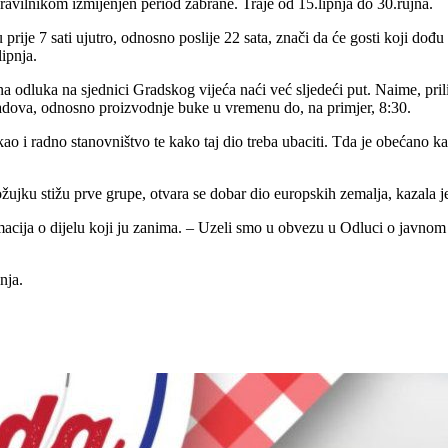
pravilnikom izmijenjen period zabrane. Traje od 15.lipnja do 30.rujna.
je 7 sati ujutro, odnosno poslije 22 sata, znači da će gosti koji dođu u
lipnja.
 odluka na sjednici Gradskog vijeća naći već sljedeći put. Naime, pr
radova, odnosno proizvodnje buke u vremenu do, na primjer, 8:30.
kao i radno stanovništvo te kako taj dio treba ubaciti. Tda je obećano k
ožujku stižu prve grupe, otvara se dobar dio europskih zemalja, kazala j
macija o dijelu koji ju zanima. – Uzeli smo u obvezu u Odluci o javnom r
nja.