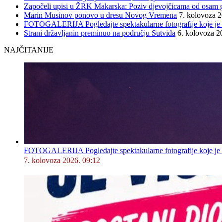
Započeli upisi u ŽRK Makarska: Poziv djevojčicama od osam god
Marin Musinov ponovo u dresu Novog Vremena
7. kolovoza 
FOTOGALERIJA Pogledajte spektakularne fotografije koje je l
Strani državljanin preminuo na području Sutvida
6. kolovoza 2
NAJČITANIJE
FOTOGALERIJA Pogledajte spektakularne fotografije koje je l
7. kolovoza 2026. 09:12