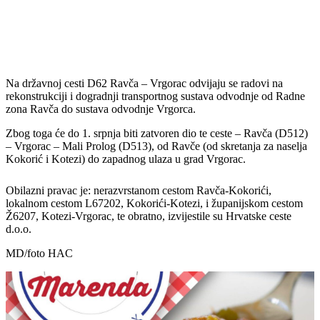
Na državnoj cesti D62 Ravča – Vrgorac odvijaju se radovi na
rekonstrukciji i dogradnji transportnog sustava odvodnje od Radne
zona Ravča do sustava odvodnje Vrgorca.
Zbog toga će do 1. srpnja biti zatvoren dio te ceste – Ravča (D512)
– Vrgorac – Mali Prolog (D513), od Ravče (od skretanja za naselja
Kokorić i Kotezi) do zapadnog ulaza u grad Vrgorac.
Obilazni pravac je: nerazvrstanom cestom Ravča-Kokorići,
lokalnom cestom L67202, Kokorići-Kotezi, i županijskom cestom
Ž6207, Kotezi-Vrgorac, te obratno, izvijestile su Hrvatske ceste
d.o.o.
MD/foto HAC