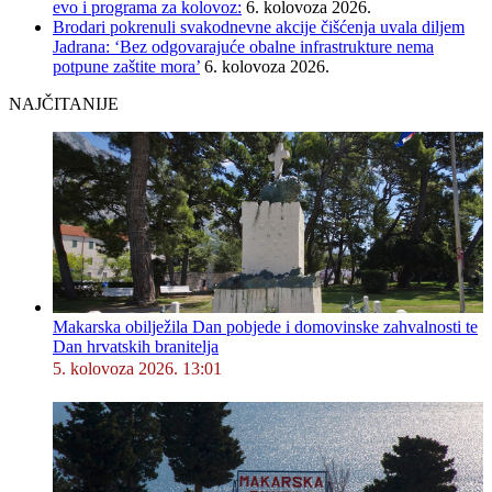
evo i programa za kolovoz:
6. kolovoza 2026.
Brodari pokrenuli svakodnevne akcije čišćenja uvala diljem
Jadrana: ‘Bez odgovarajuće obalne infrastrukture nema
potpune zaštite mora’
6. kolovoza 2026.
NAJČITANIJE
Makarska obilježila Dan pobjede i domovinske zahvalnosti te
Dan hrvatskih branitelja
5. kolovoza 2026. 13:01