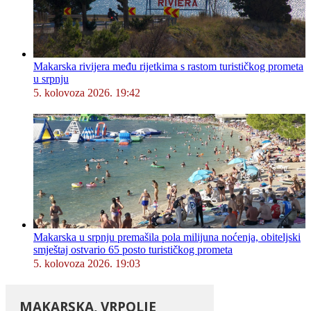
Makarska rivijera među rijetkima s rastom turističkog prometa
u srpnju
5. kolovoza 2026. 19:42
Makarska u srpnju premašila pola milijuna noćenja, obiteljski
smještaj ostvario 65 posto turističkog prometa
5. kolovoza 2026. 19:03