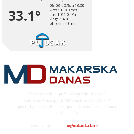
Imate zanimljivu priču, fotografiju ili video?
Pošaljite na Whatsapp ili MMS na broj 099 475 1744,
putem Facebooka ili emaila, podijelit ćemo ju sa tisućama
naših čitatelja
Kontaktirajte nas:
info@makarskadanas.hr