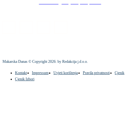
Stock images by Depositphotos
Makarska Danas © Copyright
2026
. by Redakcija j.d.o.o.
Kontakt
Impressum
Uvjeti korištenja
Pravila privatnosti
Cjenik
Cjenik Izbori