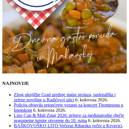
NAJNOVIJE
Zbog uknjižbe Grad uređuje status prolaza, parkirališta i
zelene površine u Radićevoj ulici
6. kolovoza 2026.
Policija objavila priopćenje vezano za koncert Thompsona u
Imotskom
6. kolovoza 2026.
Lino Cup & Mali Zmaj 2026: prijave za međunarodne dječje
nogometne turnire otvorene do 10. rujna
6. kolovoza 2026.
BAŠKOVOŠKO LITO Večeras Ribarska večer u Krvavici,