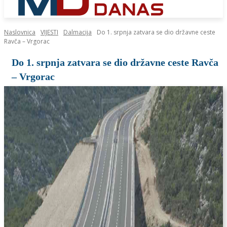
Naslovnica
VIJESTI
Dalmacija
Do 1. srpnja zatvara se dio državne ceste
Ravča – Vrgorac
Do 1. srpnja zatvara se dio državne ceste Ravča
– Vrgorac