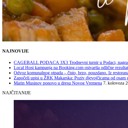
NAJNOVIJE
CAGEBALL PODACA 3X3 Trodnevni turnir u Podaci, nagrad
Local Host kampanja na Booking.com ostvarila odlične rezultat
Odvoz komunalnog otpada – čisto, brzo, pouzdano. Iz restorana,
Započeli upisi u ŽRK Makarska: Poziv djevojčicama od osam god
Marin Musinov ponovo u dresu Novog Vremena
7. kolovoza 
NAJČITANIJE