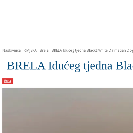
NASLOVNICA
Naslovnica
RIVIJERA
Brela
BRELA Idućeg tjedna Black&White Dalmatian Dog
BRELA Idućeg tjedna Bl
Brela