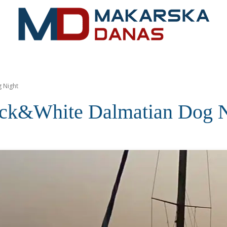
RIVIJERA
VIJESTI
MOZAIK
MAKARSKA
SPOR
 Night
ack&White Dalmatian Dog N