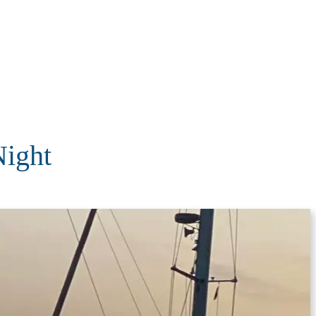
KOLUMNE
MORE
T
ight