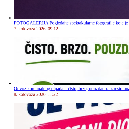
FOTOGALERIJA Pogledajte spektakularne fotografije koje je l
7. kolovoza 2026. 09:12
Odvoz komunalnog otpada – čisto, brzo, pouzdano. Iz restorana,
8. kolovoza 2026. 11:22