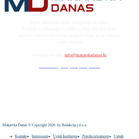
Imate zanimljivu priču, fotografiju ili video?
Pošaljite na Whatsapp ili MMS na broj 099 475 1744,
putem Facebooka ili emaila, podijelit ćemo ju sa tisućama
naših čitatelja
Kontaktirajte nas:
info@makarskadanas.hr
Stock images by Depositphotos
Makarska Danas © Copyright
2026
. by Redakcija j.d.o.o.
Kontakt
Impressum
Uvjeti korištenja
Pravila privatnosti
Cjenik