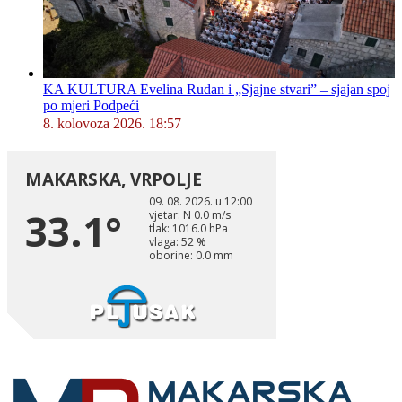
KA KULTURA Evelina Rudan i „Sjajne stvari” – sjajan spoj
po mjeri Podpeći
8. kolovoza 2026. 18:57