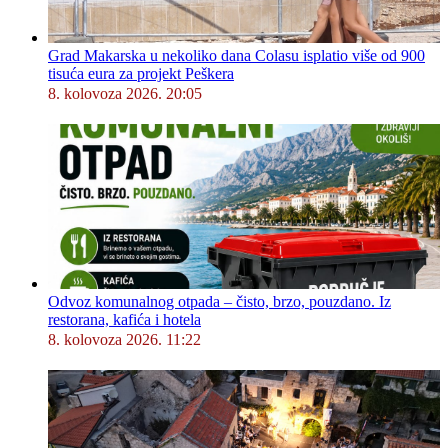
Grad Makarska u nekoliko dana Colasu isplatio više od 900
tisuća eura za projekt Peškera
8. kolovoza 2026. 20:05
Odvoz komunalnog otpada – čisto, brzo, pouzdano. Iz
restorana, kafića i hotela
8. kolovoza 2026. 11:22