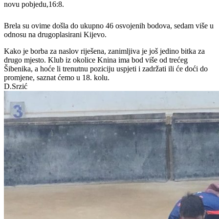
novu pobjedu,16:8.
Brela su ovime došla do ukupno 46 osvojenih bodova, sedam više u
odnosu na drugoplasirani Kijevo.
Kako je borba za naslov riješena, zanimljiva je još jedino bitka za
drugo mjesto. Klub iz okolice Knina ima bod više od trećeg
Šibenika, a hoće li trenutnu poziciju uspjeti i zadržati ili će doći do
promjene, saznat ćemo u 18. kolu.
D.Srzić