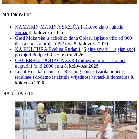
NAJNOVIJE
KAMARIN MARINA SRZIĆA Paškovo zlato i akcija
Fumar
9. kolovoza 2026.
Grad Makarska u nekoliko dana Colasu isplatio više od 900
tisuća eura za projekt Peškera
8. kolovoza 2026.
KA KULTURA Evelina Rudan i „Sjajne stvari” – sjajan spoj
po mjeri Podpeći
8. kolovoza 2026.
CAGEBALL PODACA 3X3 Trodnevni turnir u Podaci,
nagradni fond 2000 eura
8. kolovoza 2026.
Local Host kampanja na Booking.com ostvarila odlične
rezultate i dodatno istaknula vrijednost hrvatskih domaćina
8.
kolovoza 2026.
NAJČITANIJE