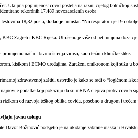
er. Ukupna popunjenost covid postelja na razini cijelog bolničkog sust
videntirano rekordnih 17.489 novozaraženih osoba.
stovima 18,82 posto, dodao je ministar. “Na respiratoru je 195 oboljeli
lit, KBC Zagreb i KBC Rijeka. Utrošeno je više od pet milijuna doza c
promijenio način i brzinu širenja virusa, kao i težinu kliničke slike.
atorom, kisikom i ECMO uređajima. Zaraženi omikronom koji stižu u bolni
primarnoj zdravstvenoj zaštiti, ustvrdio je kako se radi o “logičnom isk
 najnovije podatke koji pokazuju da su mRNA cjepiva protiv covida sig
 rizikom od razvoja teškog oblika covida, posebno u drugom i trećem t
avljaju javnu uslugu
štite Davor Božinović podsjetio je na ukidanje zabrane ulaska u Hrvatsku