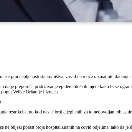
iske procijepljenosti stanovništva, zasad ne može razmatrati ukidanje ni
 i dalje preporuča pridržavanje epidemioloških mjera kako bi se ograniči
poput Velike Britanije i Izraela.
h
nja restrikcija, no kod nas je broj cijepljenih za to nedovoljan, objas
ne bilježi porast broja hospitaliziranih na covid odjelima, tako da je 