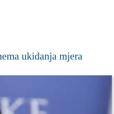
KOLUMNE
MORE
T
 nema ukidanja mjera