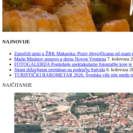
NAJNOVIJE
Započeli upisi u ŽRK Makarska: Poziv djevojčicama od osam god
Marin Musinov ponovo u dresu Novog Vremena
7. kolovoza 
FOTOGALERIJA Pogledajte spektakularne fotografije koje je l
Strani državljanin preminuo na području Sutvida
6. kolovoza 2
TURISTIČKI BAROMETAR 2026. Švedska više nije među top 5, 
NAJČITANIJE