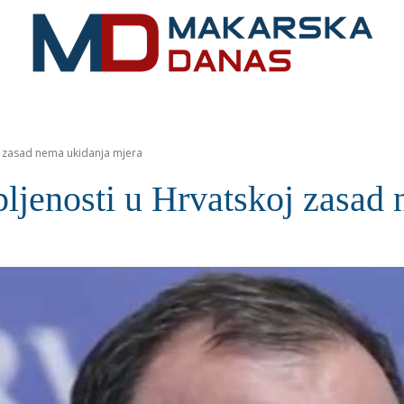
RIVIJERA
VIJESTI
MOZAIK
MAKARSKA
SPOR
oj zasad nema ukidanja mjera
pljenosti u Hrvatskoj zasad