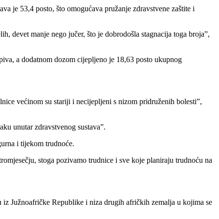
ava je 53,4 posto, što omogućava pružanje zdravstvene zaštite i
h, devet manje nego jučer, što je dobrodošla stagnacija toga broja”,
jepiva, a dodatnom dozom cijepljeno je 18,63 posto ukupnog
ce većinom su stariji i necijepljeni s nizom pridruženih bolesti”,
oraku unutar zdravstvenog sustava”.
urna i tijekom trudnoće.
romjesečju, stoga pozivamo trudnice i sve koje planiraju trudnoću na
 iz Južnoafričke Republike i niza drugih afričkih zemalja u kojima se