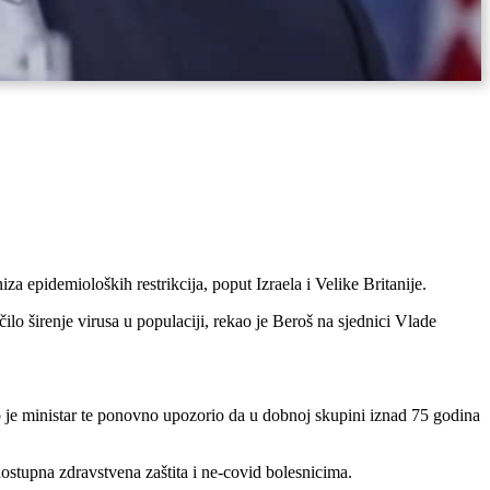
za epidemioloških restrikcija, poput Izraela i Velike Britanije.
lo širenje virusa u populaciji, rekao je Beroš na sjednici Vlade
nio je ministar te ponovno upozorio da u dobnoj skupini iznad 75 godina
dostupna zdravstvena zaštita i ne-covid bolesnicima.