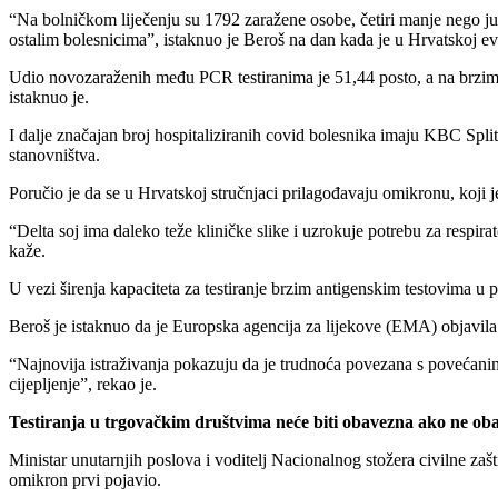
“Na bolničkom liječenju su 1792 zaražene osobe, četiri manje nego juč
ostalim bolesnicima”, istaknuo je Beroš na dan kada je u Hrvatskoj e
Udio novozaraženih među PCR testiranima je 51,44 posto, a na brzim te
istaknuo je.
I dalje značajan broj hospitaliziranih covid bolesnika imaju KBC Sp
stanovništva.
Poručio je da se u Hrvatskoj stručnjaci prilagođavaju omikronu, koji je 
“Delta soj ima daleko teže kliničke slike i uzrokuje potrebu za respir
kaže.
U vezi širenja kapaciteta za testiranje brzim antigenskim testovima u 
Beroš je istaknuo da je Europska agencija za lijekove (EMA) objavila
“Najnovija istraživanja pokazuju da je trudnoća povezana s povećanim
cijepljenje”, rekao je.
Testiranja u trgovačkim društvima neće biti obavezna ako ne ob
Ministar unutarnjih poslova i voditelj Nacionalnog stožera civilne za
omikron prvi pojavio.