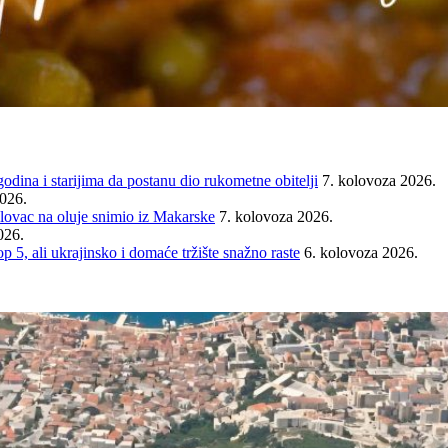
ina i starijima da postanu dio rukometne obitelji
7. kolovoza 2026.
2026.
ovac na oluje snimio iz Makarske
7. kolovoza 2026.
026.
ali ukrajinsko i domaće tržište snažno raste
6. kolovoza 2026.