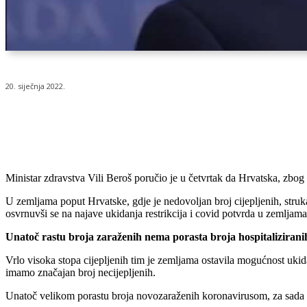
20. siječnja 2022.
Udio
Ministar zdravstva Vili Beroš poručio je u četvrtak da Hrvatska, zbog n
U zemljama poput Hrvatske, gdje je nedovoljan broj cijepljenih, struka
osvrnuvši se na najave ukidanja restrikcija i covid potvrda u zemljama 
Unatoč rastu broja zaraženih nema porasta broja hospitalizirani
Vrlo visoka stopa cijepljenih tim je zemljama ostavila mogućnost ukida
imamo značajan broj necijepljenih.
Unatoč velikom porastu broja novozaraženih koronavirusom, za sada se 