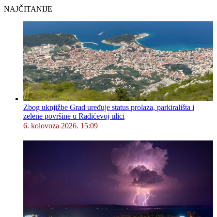
NAJČITANIJE
Zbog uknjižbe Grad uređuje status prolaza, parkirališta i
zelene površine u Radićevoj ulici
6. kolovoza 2026. 15:09