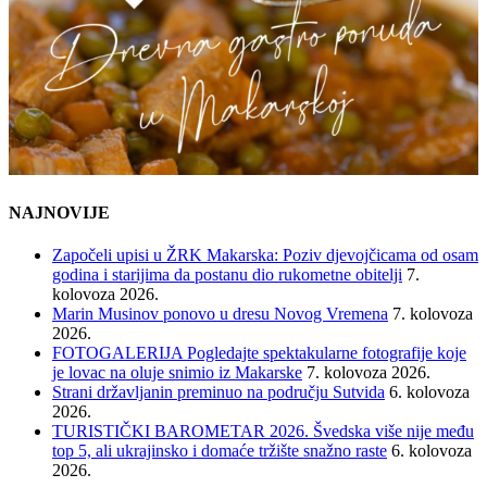
NAJNOVIJE
Započeli upisi u ŽRK Makarska: Poziv djevojčicama od osam
godina i starijima da postanu dio rukometne obitelji
7.
kolovoza 2026.
Marin Musinov ponovo u dresu Novog Vremena
7. kolovoza
2026.
FOTOGALERIJA Pogledajte spektakularne fotografije koje
je lovac na oluje snimio iz Makarske
7. kolovoza 2026.
Strani državljanin preminuo na području Sutvida
6. kolovoza
2026.
TURISTIČKI BAROMETAR 2026. Švedska više nije među
top 5, ali ukrajinsko i domaće tržište snažno raste
6. kolovoza
2026.