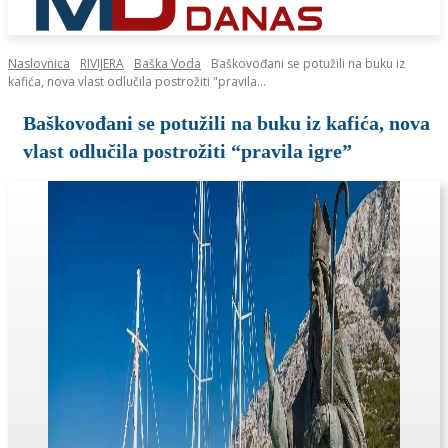
Naslovnica
RIVIJERA
Baška Voda
Baškovođani se potužili na buku iz
kafića, nova vlast odlučila postrožiti "pravila...
Baškovođani se potužili na buku iz kafića, nova
vlast odlučila postrožiti “pravila igre”