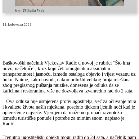
foto: TZ Baška Voda
11. kolovoza 2025.
Baškovoški načelnik Vjekoslav Radić u novoj je rubrici “Što ima
novo, načelniče”, kroz koju želi omogućiti maksimalnu
transparentnost i jasnoću, između ostaloga objavio i vijest vezanu uz
buku. Naime, kako navodi, nakon pritužbi velikog broja mještana
zbog preglasnog puštanja muzike, donesena je odluka da se
kafićima i restoranima više ne dozvoljava izvanredno rad do 2 sata.
– Ova odluka nije usmjerena protiv ugostitelja, već za očuvanje mira
i kvalitete života naših mještana, posebno tijekom ljetnih noći kad je
opterećenje najveće. Vjerujem da možemo pronaći ravnotežu
između turističke ponude i potrebe za mirnim snom, napisao je
Radić.
Trenutno ugostiteljski objekti mogu raditi do 24 sata, a načelnik nam