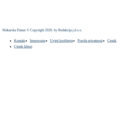
Makarska Danas © Copyright
2026
. by Redakcija j.d.o.o.
Kontakt
Impressum
Uvjeti korištenja
Pravila privatnosti
Cjenik
Cjenik Izbori