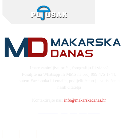
Imate zanimljivu priču, fotografiju ili video?
Pošaljite na Whatsapp ili MMS na broj 099 475 1744,
putem Facebooka ili emaila, podijelit ćemo ju sa tisućama
naših čitatelja
Kontaktirajte nas:
info@makarskadanas.hr
Stock images by Depositphotos