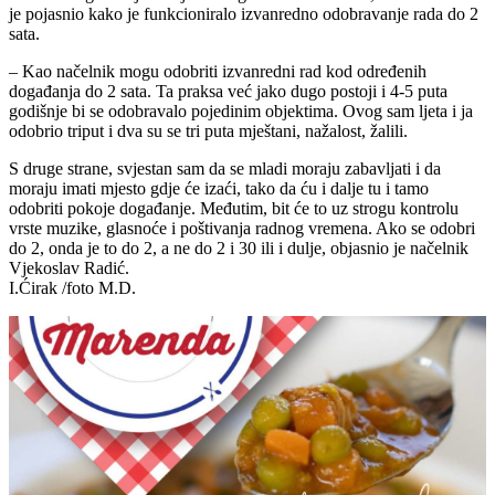
je pojasnio kako je funkcioniralo izvanredno odobravanje rada do 2
sata.
– Kao načelnik mogu odobriti izvanredni rad kod određenih
događanja do 2 sata. Ta praksa već jako dugo postoji i 4-5 puta
godišnje bi se odobravalo pojedinim objektima. Ovog sam ljeta i ja
odobrio triput i dva su se tri puta mještani, nažalost, žalili.
S druge strane, svjestan sam da se mladi moraju zabavljati i da
moraju imati mjesto gdje će izaći, tako da ću i dalje tu i tamo
odobriti pokoje događanje. Međutim, bit će to uz strogu kontrolu
vrste muzike, glasnoće i poštivanja radnog vremena. Ako se odobri
do 2, onda je to do 2, a ne do 2 i 30 ili i dulje, objasnio je načelnik
Vjekoslav Radić.
I.Ćirak /foto M.D.