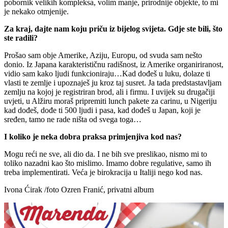
pobornik velikih kompleksa, volim manje, prirodnije objekte, to mi
je nekako otmjenije.
Za kraj, dajte nam koju priču iz bijelog svijeta. Gdje ste bili, što
ste radili?
Prošao sam obje Amerike, Aziju, Europu, od svuda sam nešto
donio. Iz Japana karakterističnu radišnost, iz Amerike organiriranost,
vidio sam kako ljudi funkcioniraju…Kad dođeš u luku, dolaze ti
vlasti te zemlje i upoznaješ ju kroz taj susret. Ja tada predstastavljam
zemlju na kojoj je registriran brod, ali i firmu. I uvijek su drugačiji
uvjeti, u Alžiru moraš pripremiti lunch pakete za carinu, u Nigeriju
kad dođeš, dođe ti 500 ljudi i pasa, kad dođeš u Japan, koji je
sređen, tamo ne rade ništa od svega toga…
I koliko je neka dobra praksa primjenjiva kod nas?
Mogu reći ne sve, ali dio da. I ne bih sve preslikao, nismo mi to
toliko nazadni kao što mislimo. Imamo dobre regulative, samo ih
treba implementirati. Veća je birokracija u Italiji nego kod nas.
Ivona Ćirak /foto Ozren Franić, privatni album