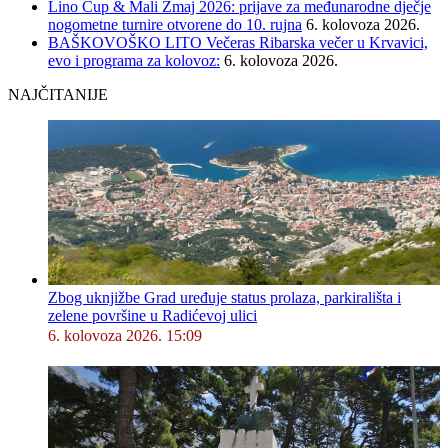
Lino Cup & Mali Zmaj 2026: prijave za međunarodne dječje
nogometne turnire otvorene do 10. rujna
6. kolovoza 2026.
BAŠKOVOŠKO LITO Večeras Ribarska večer u Krvavici,
evo i programa za kolovoz:
6. kolovoza 2026.
NAJČITANIJE
Zbog uknjižbe Grad uređuje status prolaza, parkirališta i
zelene površine u Radićevoj ulici
6. kolovoza 2026. 15:09