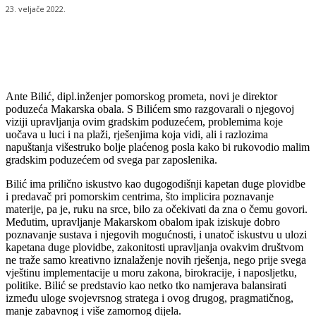
23. veljače 2022.
Ante Bilić, dipl.inženjer pomorskog prometa, novi je direktor
poduzeća Makarska obala. S Bilićem smo razgovarali o njegovoj
viziji upravljanja ovim gradskim poduzećem, problemima koje
uočava u luci i na plaži, rješenjima koja vidi, ali i razlozima
napuštanja višestruko bolje plaćenog posla kako bi rukovodio malim
gradskim poduzećem od svega par zaposlenika.
Bilić ima prilično iskustvo kao dugogodišnji kapetan duge plovidbe
i predavač pri pomorskim centrima, što implicira poznavanje
materije, pa je, ruku na srce, bilo za očekivati da zna o čemu govori.
Međutim, upravljanje Makarskom obalom ipak iziskuje dobro
poznavanje sustava i njegovih mogućnosti, i unatoč iskustvu u ulozi
kapetana duge plovidbe, zakonitosti upravljanja ovakvim društvom
ne traže samo kreativno iznalaženje novih rješenja, nego prije svega
vještinu implementacije u moru zakona, birokracije, i naposljetku,
politike. Bilić se predstavio kao netko tko namjerava balansirati
između uloge svojevrsnog stratega i ovog drugog, pragmatičnog,
manje zabavnog i više zamornog dijela.