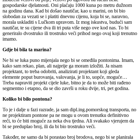
gospodarske djelatnosti. Oni plaćaju 1000 kuna po metru dužnom
na godinu dana. Kad bi došao nautičar, kao u marini, on bi bio
slobodan za vezati se i platiti dnevnu cijenu, koja bi se, naravno,
morala uskladiti s Lučkom upravom. Iz mog iskustva, budući sam
nautičar, te su cijene dva ili tri puta više nego ove kod nas. To bi
generiralo dvostruko ili trostruko veći prihod nego ovaj koji trenutno
imamo.
Gdje bi bila ta marina?
Ne bi se luka puno mijenjala nego bi se omeđila pontonima. Imam,
kako sam rekao, plan, ali najprije ga moram izložiti. Ja nisam
projektant, to treba odobriti, analizirati projektant koji gleda
elemente poput burovanja, valovanja, je li to, uopće, moguće…
Treba napraviti projekt cijele luke, bitno je da to može biti rađeno
segmentno i etapno, da se dio završi u roku dvije, tri, pet godina.
Koliko bi bilo pontona?
To je i dalje u fazi razrade, ja sam dipl.ing.pomorskog transporta, no
ne projektiram pontone pa ne mogu u ovom trenutku definitivno
reći, to će biti moguće za neka dva tjedna. Ali svakako vjerujem da
bi se preduplao broj, ili da bi bio trostruko veći.
Također, ne samo da bi porastao broj brodova, nego bi se planirala