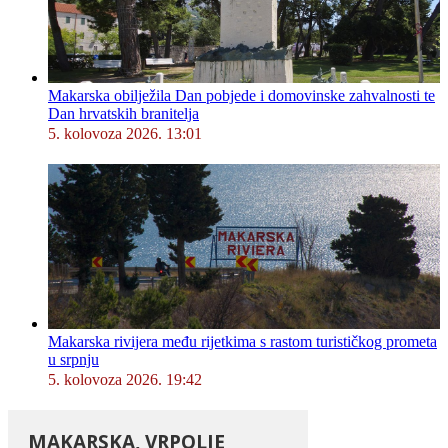
Makarska obilježila Dan pobjede i domovinske zahvalnosti te
Dan hrvatskih branitelja
5. kolovoza 2026. 13:01
Makarska rivijera među rijetkima s rastom turističkog prometa
u srpnju
5. kolovoza 2026. 19:42