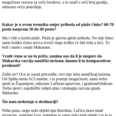
mogućnost vezova za veće brodove, a to znači i veći broj gostiju,
odnosno veću potrošnju.
Kakav je u ovom trenutku omjer prihoda od plaže i luke? 60-70
posto naspram 30 do 40 posto?
Ma i više u korist plaže. Plaža je glavna glede prihoda. No nije bitno
samo koliko ćemo novca izvući nego koliko će biti reda u luci. To
boli i mene i ostale Makarane.
Vratit ćemo se na tu priču, zanima nas da li je moguće da
Makarska razvija nautički turizam, imamo li tu komparativne
prednosti?
Zašto ne? Ovo je zasad privezište, ovo nije luka nautičkog turizma.
Od Splita nema ACI marine, i tu postoje mogućnosti, samo treba
sjesti sa Županijom, odnosno Lučkom upravom, i gradonačelnikom.
Treba sjesti i zajednički vidjeti plan i strategiju razvoja grada
Makarske.
Što nam nedostaje u destinaciji?
Ništa puno, nego neki objekt tipa Burolina. Lučica mora imati
recepciju, sanitarni čvor, potreban je samo neki mali objekt i to je to.