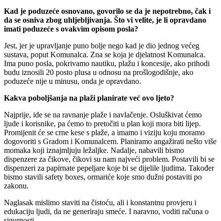
Kad je poduzeće osnovano, govorilo se da je nepotrebno, čak i
da se osniva zbog uhljebljivanja. Što vi velite, je li opravdano
imati poduzeće s ovakvim opisom posla?
Jest, jer je upravljanje puno bolje nego kad je dio jednog većeg
sustava, poput Komunalca. Zna se koja je djelatnost Komunalca.
Ima puno posla, pokrivamo nautiku, plažu i koncesije, ako prihodi
budu iznosili 20 posto plusa u odnosu na prošlogodišnje, ako
poduzeće nije u minusu, onda je opravdano.
Kakva poboljšanja na plaži planirate već ovo ljeto?
Najprije, ide se na ravnanje plaže i navlačenje. Osluškivat ćemo
ljude i korisnike, pa ćemo to pretočiti u plan koji mora biti lijep.
Promijenit će se crne kese s plaže, a imamo i viziju koju moramo
dogovoriti s Gradom i Komunalcem. Planiramo angažirati nešto više
momaka koji iznajmljuju ležaljke. Nadalje, nabavili bismo
dispenzere za čikove, čikovi su nam najveći problem. Postavili bi se
dispenzeri za papirnate pepeljare koje bi se dijelile ljudima. Također
bismo stavili safety boxes, ormariće koje smo dužni postaviti po
zakonu.
Naglasak mislimo staviti na čistoću, ali i konstantnu provjeru i
edukaciju ljudi, da ne generiraju smeće. I naravno, voditi računa o
sigurnosti.