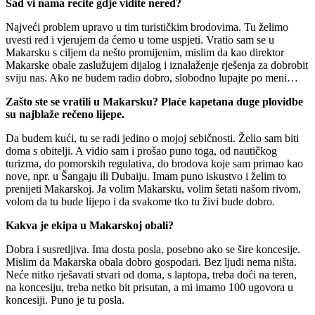
Sad vi nama recite gdje vidite nered?
Najveći problem upravo u tim turističkim brodovima. Tu želimo
uvesti red i vjerujem da ćemo u tome uspjeti. Vratio sam se u
Makarsku s ciljem da nešto promijenim, mislim da kao direktor
Makarske obale zaslužujem dijalog i iznalaženje rješenja za dobrobit
sviju nas. Ako ne budem radio dobro, slobodno lupajte po meni…
Zašto ste se vratili u Makarsku? Plaće kapetana duge plovidbe
su najblaže rečeno lijepe.
Da budem kući, tu se radi jedino o mojoj sebičnosti. Želio sam biti
doma s obitelji. A vidio sam i prošao puno toga, od nautičkog
turizma, do pomorskih regulativa, do brodova koje sam primao kao
nove, npr. u Šangaju ili Dubaiju. Imam puno iskustvo i želim to
prenijeti Makarskoj. Ja volim Makarsku, volim šetati našom rivom,
volom da tu bude lijepo i da svakome tko tu živi bude dobro.
Kakva je ekipa u Makarskoj obali?
Dobra i susretljiva. Ima dosta posla, posebno ako se šire koncesije.
Mislim da Makarska obala dobro gospodari. Bez ljudi nema ništa.
Neće nitko rješavati stvari od doma, s laptopa, treba doći na teren,
na koncesiju, treba netko bit prisutan, a mi imamo 100 ugovora u
koncesiji. Puno je tu posla.