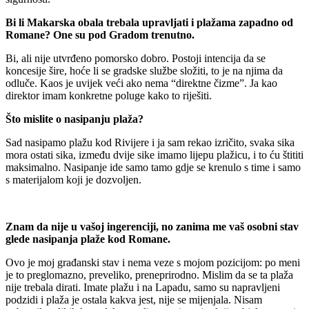
Bi li Makarska obala trebala upravljati i plažama zapadno od
Romane? One su pod Gradom trenutno.
Bi, ali nije utvrđeno pomorsko dobro. Postoji intencija da se
koncesije šire, hoće li se gradske službe složiti, to je na njima da
odluče. Kaos je uvijek veći ako nema “direktne čizme”. Ja kao
direktor imam konkretne poluge kako to riješiti.
Što mislite o nasipanju plaža?
Sad nasipamo plažu kod Rivijere i ja sam rekao izričito, svaka sika
mora ostati sika, između dvije sike imamo lijepu plažicu, i to ću štititi
maksimalno. Nasipanje ide samo tamo gdje se krenulo s time i samo
s materijalom koji je dozvoljen.
Znam da nije u vašoj ingerenciji, no zanima me vaš osobni stav
glede nasipanja plaže kod Romane.
Ovo je moj građanski stav i nema veze s mojom pozicijom: po meni
je to preglomazno, preveliko, preneprirodno. Mislim da se ta plaža
nije trebala dirati. Imate plažu i na Lapadu, samo su napravljeni
podzidi i plaža je ostala kakva jest, nije se mijenjala. Nisam