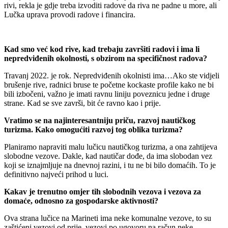
rivi, rekla je gdje treba izvoditi radove da riva ne padne u more, ali
Lučka uprava provodi radove i financira.
Kad smo već kod rive, kad trebaju završiti radovi i ima li
nepredviđenih okolnosti, s obzirom na specifičnost radova?
Travanj 2022. je rok. Nepredviđenih okolnisti ima…Ako ste vidjeli
brušenje rive, radnici bruse te početne kockaste profile kako ne bi
bili izbočeni, važno je imati ravnu liniju poveznicu jedne i druge
strane. Kad se sve završi, bit će ravno kao i prije.
Vratimo se na najinteresantniju priču, razvoj nautičkog
turizma. Kako omogućiti razvoj tog oblika turizma?
Planiramo napraviti malu lučicu nautičkog turizma, a ona zahtijeva
slobodne vezove. Dakle, kad nautičar dođe, da ima slobodan vez
koji se iznajmljuje na dnevnoj razini, i tu ne bi bilo domaćih. To je
definitivno najveći prihod u luci.
Kakav je trenutno omjer tih slobodnih vezova i vezova za
domaće, odnosno za gospodarske aktivnosti?
Ova strana lučice na Marineti ima neke komunalne vezove, to su
zaštićeni vezovi od prije, vezovi po ugovoru na račun neke