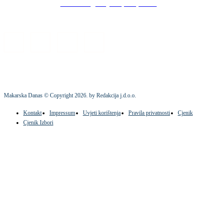
Stock images by Depositphotos
Makarska Danas © Copyright
2026
. by Redakcija j.d.o.o.
Kontakt
Impressum
Uvjeti korištenja
Pravila privatnosti
Cjenik
Cjenik Izbori