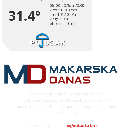
Imate zanimljivu priču, fotografiju ili video?
Pošaljite na Whatsapp ili MMS na broj 099 475 1744,
putem Facebooka ili emaila, podijelit ćemo ju sa tisućama
naših čitatelja
Kontaktirajte nas:
info@makarskadanas.hr