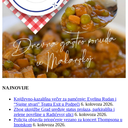
NAJNOVIJE
Književno-kazališna večer za pamćenje: Evelina Rudan i
“Sjajne stvari” Teatra Exit u Podpeći
6. kolovoza 2026.
Zbog uknjižbe Grad uređuje status prolaza, parkirališta i
zelene površine u Radićevoj ulici
6. kolovoza 2026.
Policija objavila priopćenje vezano za koncert Thompsona u
Imotskom
6. kolovoza 2026.