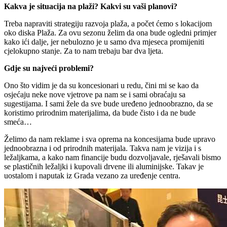
Kakva je situacija na plaži? Kakvi su vaši planovi?
Treba napraviti strategiju razvoja plaža, a počet ćemo s lokacijom
oko diska Plaža. Za ovu sezonu želim da ona bude ogledni primjer
kako ići dalje, jer nebulozno je u samo dva mjeseca promijeniti
cjelokupno stanje. Za to nam trebaju bar dva ljeta.
Gdje su najveći problemi?
Ono što vidim je da su koncesionari u redu, čini mi se kao da
osjećaju neke nove vjetrove pa nam se i sami obraćaju sa
sugestijama. I sami žele da sve bude uređeno jednoobrazno, da se
koristimo prirodnim materijalima, da bude čisto i da ne bude
smeća…
Želimo da nam reklame i sva oprema na koncesijama bude upravo
jednoobrazna i od prirodnih materijala. Takva nam je vizija i s
ležaljkama, a kako nam financije budu dozvoljavale, rješavali bismo
se plastičnih ležaljki i kupovali drvene ili aluminijske. Takav je
uostalom i naputak iz Grada vezano za uređenje centra.