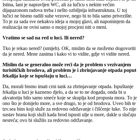
Istina, lani je napravljen WC, ali za lučicu s nekim većim
dijapazonom radova treba i nešto ozbiljnija infrastruktura. U toj
lučici ne bismo radili suhe vezove, nego bi to bila samo privezište.
To je za sada sve nekakva ideja u mojoj glavi, ali napominjem da
realizacija ne ovisi samo o mojoj procjeni niti o meni.
Vratimo se sad na red u luci. Ili nered?
Tko je rekao nered? (smijeh). OK, mislim da se možemo dogovoriti
da je nered. Mene zanima i kako vi to vidite, gdje vi vidite nered.
Mislim da se generalno može reći da je problem s vezivanjem
turisitičkih brodova, ali problem je i zbrinjavanje otpada poput
fekalija koje se ispuštaju u luci…
Da, morali bismo imati crni tank za zbrinjavanje otpada. Ispuštanje
fekalija u luci je kazneno djelo, a da se to ne događa, onda bi u
akvatoriju bilo samo smeće koje se skuplja kod propusta mora. To je
ono što je donijelo more, a sve drugo, to je od brodova. Uveo bih te
tzv.sea bins koji služe za redovno održavanje i čišćenje luke. To nije
sustav brana koji služi kada brod ispusti ulje u more, dakle u slučaju
nesreća; ovo bi služilo za redovno održavanje.