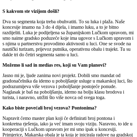
S kakvom ste vizijom došli?
Dva su segmenta koja treba obuhvatiti. To su luka i plaža. Naše
koncesije imamo na 3 do 4 dijela, i imamo luku, a to je bitno
razdijeliti. Luka je podijeljena sa županijskom Lučkom upravom, mi
smo naime gradsko poduzeće koje ima ugovor s Lučkom upravom i
s njima u partnerstvu provodimo aktivnosti u luci. One se svode na
nautički turizam, prijevoz putnika, operativnu obalu i trajekt. Tu su
dakle tri do četiri segmenta samo u luci.
Možemo li sad in medias res, koji su Vam planovi?
Jasno mi je, ljude zanima novi projekt. Dobili smo mandat od
gradonačelnika da idemo u poboljšanje usluge u makarskoj luci, što
podrazumijeva više vezova i poboljšanje postojeće ponude.
Naglasak je baš na poboljšanju, idemo na bolju klasu brodova i
turista, i naravno, utržiti što više novca od svega toga.
Kako biste povećali broj vezova? Pontonima?
Napravit ćemo master plan koji će definirati broj pontona i
konkretna rješenja, iako ja već imam svoju viziju. Naravno, to ide u
kooperaciji s Lučkom upravom jer mi smo ipak u koncesiji.
Primjerice, Makarska obala je ta koja je inicirala radove na gradskoj