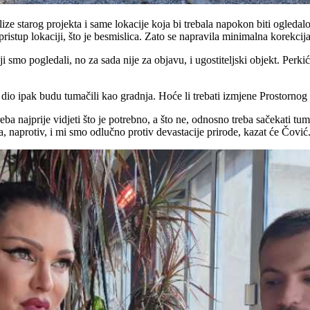
lize starog projekta i same lokacije koja bi trebala napokon biti ogledal
pristup lokaciji, što je besmislica. Zato se napravila minimalna korekcij
 smo pogledali, no za sada nije za objavu, i ugostiteljski objekt. Perkić
dio ipak budu tumačili kao gradnja. Hoće li trebati izmjene Prostornog p
eba najprije vidjeti što je potrebno, a što ne, odnosno treba sačekati t
ena, naprotiv, i mi smo odlučno protiv devastacije prirode, kazat će Čović