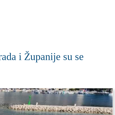
KOLUMNE
MORE
T
da i Županije su se