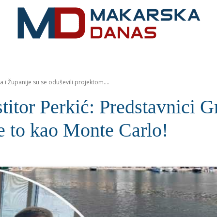
RIVIJERA
VIJESTI
MOZAIK
MAKARSKA
SPOR
 i Županije su se oduševili projektom....
r Perkić: Predstavnici Gra
će to kao Monte Carlo!