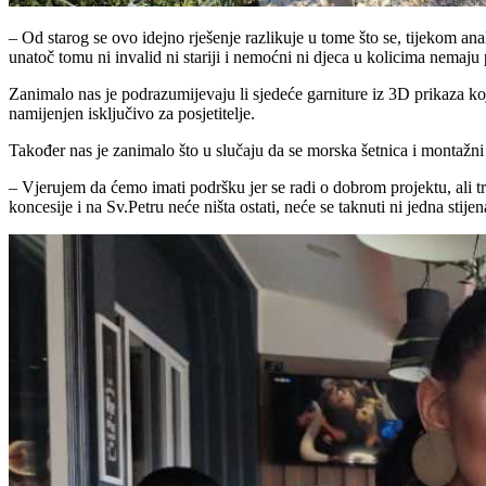
– Od starog se ovo idejno rješenje razlikuje u tome što se, tijekom ana
unatoč tomu ni invalid ni stariji i nemoćni ni djeca u kolicima nemaju 
Zanimalo nas je podrazumijevaju li sjedeće garniture iz 3D prikaza koji
namijenjen isključivo za posjetitelje.
Također nas je zanimalo što u slučaju da se morska šetnica i montažni 
– Vjerujem da ćemo imati podršku jer se radi o dobrom projektu, ali tr
koncesije i na Sv.Petru neće ništa ostati, neće se taknuti ni jedna stij