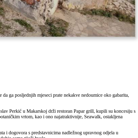
a je da ga posljednjih mjeseci prate nekakve nedoumice oko gabarita,
slav Perkić u Makarskoj drži restoran Papar grill, kupili su koncesiju s
taničkim vrtom, kao i ono najatraktivnije, Seawalk, ostakljena
akata i dogovora s predstavnicima nadležnog upravnog odjela u