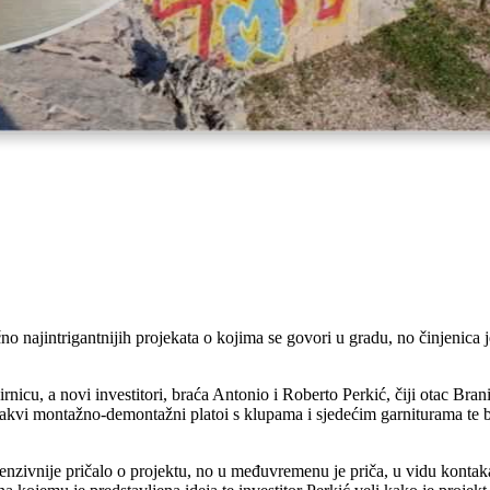
ačno najintrigantnijih projekata o kojima se govori u gradu, no činjenic
rnicu, a novi investitori, braća Antonio i Roberto Perkić, čiji otac Brani
akvi montažno-demontažni platoi s klupama i sjedećim garniturama te bo
ntenzivnije pričalo o projektu, no u međuvremenu je priča, u vidu kont