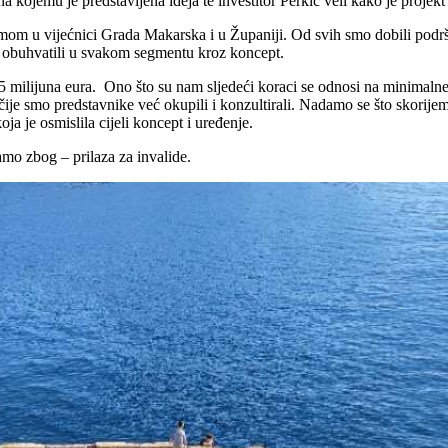
 kojemu je predstavljena ideja te investitor Perkić veli kako je projekt
mom u vijećnici Grada Makarska i u Županiji. Od svih smo dobili podršku
smo obuhvatili u svakom segmentu kroz koncept.
 5,5 milijuna eura. Ono što su nam sljedeći koraci se odnosi na minimal
čije smo predstavnike već okupili i konzultirali. Nadamo se što skorij
ja je osmislila cijeli koncept i uređenje.
mo zbog – prilaza za invalide.