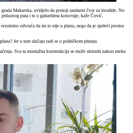
o grada Makarska, uvidjelo da postoji sanitarni čvor za invalide. No
a prilaznog puta i to u gabaritima koncesije, kaže Čović.
 rezolutno odvraća da im to nije u planu, nego da je sjedeći prostor
lana? Jer u tom slučaju radi se o političkom pitanju.
umačenja. Sva ta montažna konstrukcija se može ukloniti nakon isteka
.