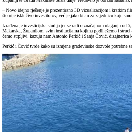
Županiji te Grada Makarske otišla dalje. Nedavno je održan sastanak na
– Novo idejno rješenje je prezentirano 3D vizualizacijom i kratkim fil
što nije isklučivo investitorov, već je jako bitan za zajednicu koju 
Izrađena je investicijska studija jer se radi o značajnom ulaganju od
Makarska, Županijom, svim institucijama kojima podliježemo i struci 
ćemo strpljivi, kazuju nam Antonio Perkić i Sanja Čović, dizajnerica ko
Perkić i Čović tvrde kako su izmjene građevinske dozvole potrebne sa