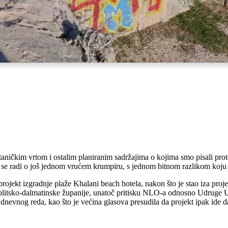
taničkim vrtom i ostalim planiranim sadržajima o kojima smo pisali pr
a se radi o još jednom vrućem krumpiru, s jednom bitnom razlikom koju
jekt izgradnje plaže Khalani beach hotela, nakon što je stao iza proj
i Splitsko-dalmatinske županije, unatoč pritisku NLO-a odnosno Udrug
dnevnog reda, kao što je većina glasova presudila da projekt ipak ide da