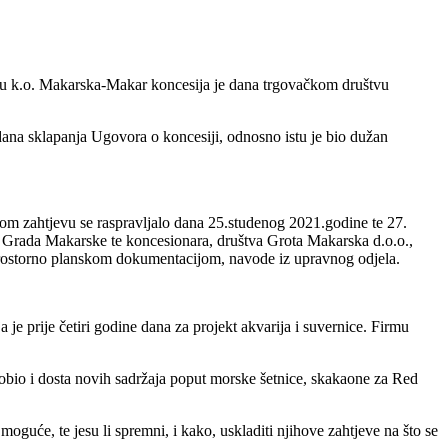
elu k.o. Makarska-Makar koncesija je dana trgovačkom društvu
ana sklapanja Ugovora o koncesiji, odnosno istu je bio dužan
om zahtjevu se raspravljalo dana 25.studenog 2021.godine te 27.
e, Grada Makarske te koncesionara, društva Grota Makarska d.o.o.,
 prostorno planskom dokumentacijom, navode iz upravnog odjela.
je prije četiri godine dana za projekt akvarija i suvernice. Firmu
e dobio i dosta novih sadržaja poput morske šetnice, skakaone za Red
guće, te jesu li spremni, i kako, uskladiti njihove zahtjeve na što se