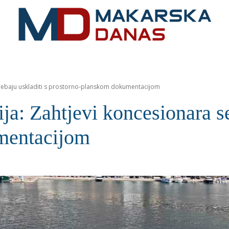
RIVIJERA
VIJESTI
MOZAIK
MAKARSKA
SPOR
trebaju uskladiti s prostorno-planskom dokumentacijom
Zahtjevi koncesionara se t
mentacijom