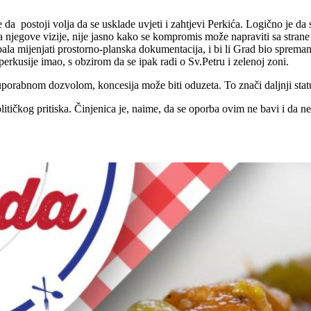
da postoji volja da se usklade uvjeti i zahtjevi Perkića. Logično je da s
ija njegove vizije, nije jasno kako se kompromis može napraviti sa stra
bala mijenjati prostorno-planska dokumentacija, i bi li Grad bio spreman
eperkusije imao, s obzirom da se ipak radi o Sv.Petru i zelenoj zoni.
uporabnom dozvolom, koncesija može biti oduzeta. To znači daljnji stat
itičkog pritiska. Činjenica je, naime, da se oporba ovim ne bavi i da n