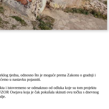
oteklog tjedna, odnosno što je moguće prema Zakonu o gradnji i
 ćemo u nastavku pojasniti.
ekta i istovremeno se odmaknuo od odluka koje su tom projektu
e UZOR Osejava koja je čak pokušala skinuti ovu točku s dnevnog
lje.