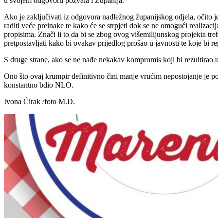
u svojem odgovoru pozvala i Županija.
Ako je zaključivati iz odgovora nadležnog županijskog odjela, očito je 
raditi veće preinake te kako će se strpjeti dok se ne omogući realizac
propisima. Znači li to da bi se zbog ovog višemilijunskog projekta tre
pretpostavljati kako bi ovakav prijedlog prošao u javnosti te koje bi r
S druge strane, ako se ne nađe nekakav kompromis koji bi rezultirao 
Ono što ovaj krumpir definitivno čini manje vrućim nepostojanje je pol
konstantno bdio NLO.
Ivona Ćirak /foto M.D.