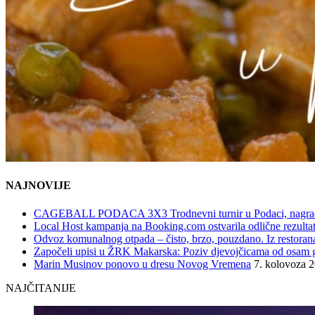
NAJNOVIJE
CAGEBALL PODACA 3X3 Trodnevni turnir u Podaci, nagrad
Local Host kampanja na Booking.com ostvarila odlične rezultat
Odvoz komunalnog otpada – čisto, brzo, pouzdano. Iz restorana,
Započeli upisi u ŽRK Makarska: Poziv djevojčicama od osam god
Marin Musinov ponovo u dresu Novog Vremena
7. kolovoza 
NAJČITANIJE