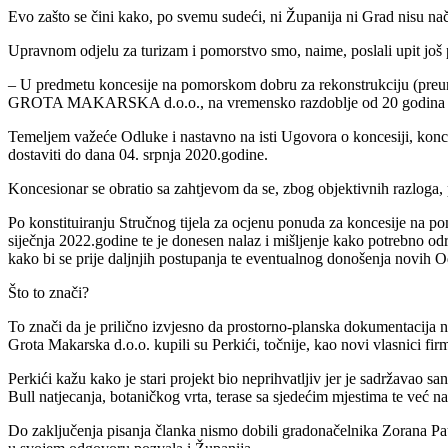
Evo zašto se čini kako, po svemu sudeći, ni Županija ni Grad nisu nači
Upravnom odjelu za turizam i pomorstvo smo, naime, poslali upit još 
– U predmetu koncesije na pomorskom dobru za rekonstrukciju (preure
GROTA MAKARSKA d.o.o., na vremensko razdoblje od 20 godina te is
Temeljem važeće Odluke i nastavno na isti Ugovora o koncesiji, konc
dostaviti do dana 04. srpnja 2020.godine.
Koncesionar se obratio sa zahtjevom da se, zbog objektivnih razloga,
Po konstituiranju Stručnog tijela za ocjenu ponuda za koncesije na 
siječnja 2022.godine te je donesen nalaz i mišljenje kako potrebno o
kako bi se prije daljnjih postupanja te eventualnog donošenja novih
Što to znači?
To znači da je prilično izvjesno da prostorno-planska dokumentacija ne
Grota Makarska d.o.o. kupili su Perkići, točnije, kao novi vlasnici fi
Perkići kažu kako je stari projekt bio neprihvatljiv jer je sadržavao s
Bull natjecanja, botaničkog vrta, terase sa sjedećim mjestima te već n
Do zaključenja pisanja članka nismo dobili gradonačelnika Zorana Pauno