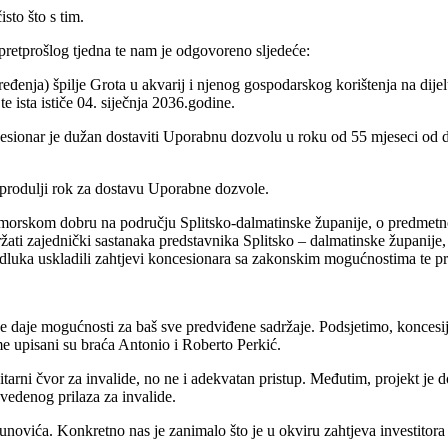
sto što s tim.
pretprošlog tjedna te nam je odgovoreno sljedeće:
đenja) špilje Grota u akvarij i njenog gospodarskog korištenja na dij
ta ističe 04. siječnja 2036.godine.
esionar je dužan dostaviti Uporabnu dozvolu u roku od 55 mjeseci od d
 produlji rok za dostavu Uporabne dozvole.
pomorskom dobru na području Splitsko-dalmatinske županije, o predmetn
držati zajednički sastanaka predstavnika Splitsko – dalmatinske županij
 Odluka uskladili zahtjevi koncesionara sa zakonskim mogućnostima te
 daje mogućnosti za baš sve predviđene sadržaje. Podsjetimo, koncesija 
rme upisani su braća Antonio i Roberto Perkić.
anitarni čvor za invalide, no ne i adekvatan pristup. Međutim, projekt j
avedenog prilaza za invalide.
vića. Konkretno nas je zanimalo što je u okviru zahtjeva investitora mo