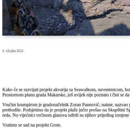
3. ožujka 2022.
Udio
Kako će se razvijati projekt akvarija sa Seawalkom, suvenirnicom, bo
Prostornom planu grada Makarske, još uvijek nije poznato i čini se d
Vrućim krumpirom je gradonačelnik Zoran Paunović, naime, nazvao pro
prethodile. Podsjetimo da je projekt plaže jučer prošao na Skupštin
reda. No vijećnici većinom glasova odbili su njihov prijedlog izmjene 
Vratimo se sad na projekt Grote.