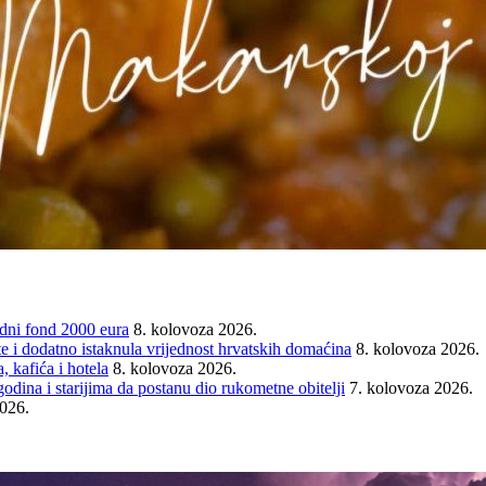
ni fond 2000 eura
8. kolovoza 2026.
e i dodatno istaknula vrijednost hrvatskih domaćina
8. kolovoza 2026.
 kafića i hotela
8. kolovoza 2026.
ina i starijima da postanu dio rukometne obitelji
7. kolovoza 2026.
2026.