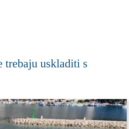
KOLUMNE
MORE
T
rebaju uskladiti s