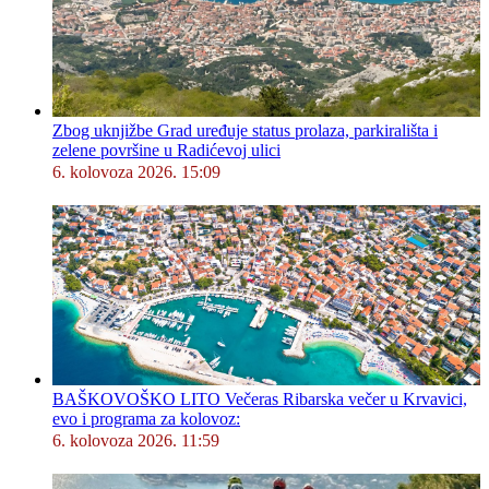
Zbog uknjižbe Grad uređuje status prolaza, parkirališta i
zelene površine u Radićevoj ulici
6. kolovoza 2026. 15:09
BAŠKOVOŠKO LITO Večeras Ribarska večer u Krvavici,
evo i programa za kolovoz:
6. kolovoza 2026. 11:59