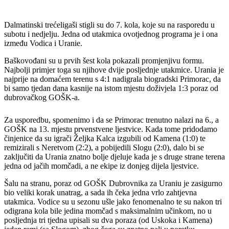
Dalmatinski trećeligaši stigli su do 7. kola, koje su na rasporedu u
subotu i nedjelju. Jedna od utakmica ovotjednog programa je i ona
između Vodica i Uranie.
Baškovođani su u prvih šest kola pokazali promjenjivu formu.
Najbolji primjer toga su njihove dvije posljednje utakmice. Urania je
najprije na domaćem terenu s 4:1 nadigrala biogradski Primorac, da
bi samo tjedan dana kasnije na istom mjestu doživjela 1:3 poraz od
dubrovačkog GOŠK-a.
Za usporedbu, spomenimo i da se Primorac trenutno nalazi na 6., a
GOŠK na 13. mjestu prvenstvene ljestvice. Kada tome pridodamo
činjenice da su igrači Željka Kalca izgubili od Kamena (1:0) te
remizirali s Neretvom (2:2), a pobijedili Slogu (2:0), dalo bi se
zaključiti da Urania znatno bolje djeluje kada je s druge strane terena
jedna od jačih momčadi, a ne ekipe iz donjeg dijela ljestvice.
Šalu na stranu, poraz od GOŠK Dubrovnika za Uraniu je zasigurno
bio veliki korak unatrag, a sada ih čeka jedna vrlo zahtjevna
utakmica. Vodice su u sezonu ušle jako fenomenalno te su nakon tri
odigrana kola bile jedina momčad s maksimalnim učinkom, no u
posljednja tri tjedna upisali su dva poraza (od Uskoka i Kamena)