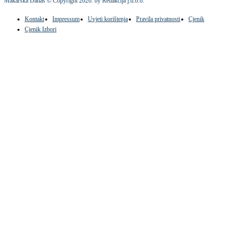
Makarska Danas © Copyright
2026
. by Redakcija j.d.o.o.
Kontakt
Impressum
Uvjeti korištenja
Pravila privatnosti
Cjenik
Cjenik Izbori