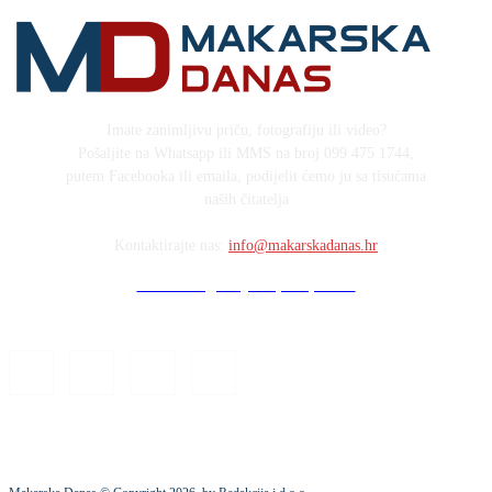
Imate zanimljivu priču, fotografiju ili video?
Pošaljite na Whatsapp ili MMS na broj 099 475 1744,
putem Facebooka ili emaila, podijelit ćemo ju sa tisućama
naših čitatelja
Kontaktirajte nas:
info@makarskadanas.hr
Stock images by Depositphotos