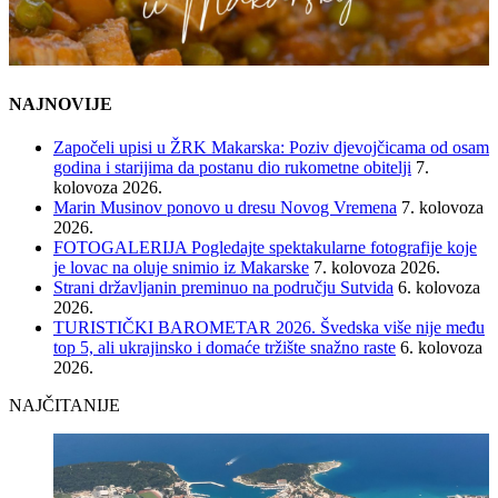
NAJNOVIJE
Započeli upisi u ŽRK Makarska: Poziv djevojčicama od osam
godina i starijima da postanu dio rukometne obitelji
7.
kolovoza 2026.
Marin Musinov ponovo u dresu Novog Vremena
7. kolovoza
2026.
FOTOGALERIJA Pogledajte spektakularne fotografije koje
je lovac na oluje snimio iz Makarske
7. kolovoza 2026.
Strani državljanin preminuo na području Sutvida
6. kolovoza
2026.
TURISTIČKI BAROMETAR 2026. Švedska više nije među
top 5, ali ukrajinsko i domaće tržište snažno raste
6. kolovoza
2026.
NAJČITANIJE