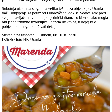
jedan remi (sa Slogom), zbog čega su znatno pali u poretku.
Subotnja utakmica stoga ima veliku težinu za obje ekipe. Urania
traži iskupljenje za poraz od Dubrovčana, dok se Vodice žele pred
svojim navijačima vratiti u pobjednički ritam. To bi vrlo lako mogla
biti jedna iznimno uzbudljiva i napeta utakmica, u kojoj bi o
pobjedniku mogli odlučivati detalji.
Susret je na rasporedu u subotu, 08.10. u 15:30.
D.Srzić/ foto NK Urania