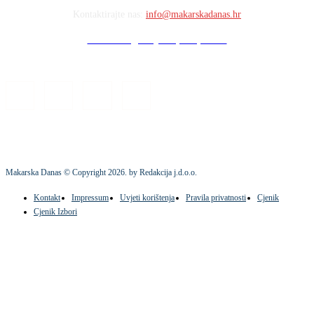
Kontaktirajte nas:
info@makarskadanas.hr
Stock images by Depositphotos
Makarska Danas © Copyright
2026
. by Redakcija j.d.o.o.
Kontakt
Impressum
Uvjeti korištenja
Pravila privatnosti
Cjenik
Cjenik Izbori