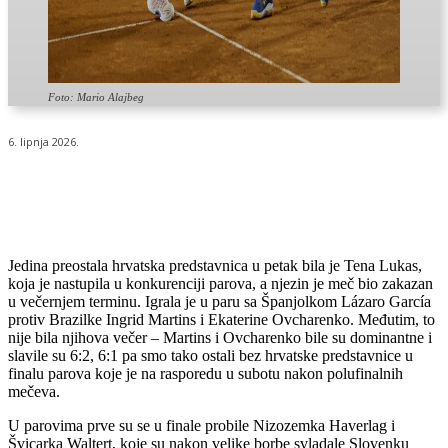
Foto: Mario Alajbeg
6. lipnja 2026.
Jedina preostala hrvatska predstavnica u petak bila je Tena Lukas,
koja je nastupila u konkurenciji parova, a njezin je meč bio zakazan
u večernjem terminu. Igrala je u paru sa Španjolkom Lázaro García
protiv Brazilke Ingrid Martins i Ekaterine Ovcharenko. Međutim, to
nije bila njihova večer – Martins i Ovcharenko bile su dominantne i
slavile su 6:2, 6:1 pa smo tako ostali bez hrvatske predstavnice u
finalu parova koje je na rasporedu u subotu nakon polufinalnih
mečeva.
U parovima prve su se u finale probile Nizozemka Haverlag i
Švicarka Waltert, koje su nakon velike borbe svladale Slovenku