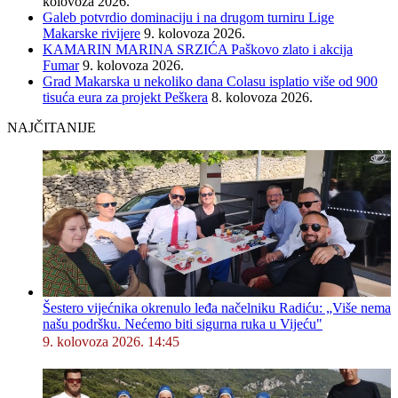
kolovoza 2026.
Galeb potvrdio dominaciju i na drugom turniru Lige
Makarske rivijere
9. kolovoza 2026.
KAMARIN MARINA SRZIĆA Paškovo zlato i akcija
Fumar
9. kolovoza 2026.
Grad Makarska u nekoliko dana Colasu isplatio više od 900
tisuća eura za projekt Peškera
8. kolovoza 2026.
NAJČITANIJE
Šestero vijećnika okrenulo leđa načelniku Radiću: „Više nema
našu podršku. Nećemo biti sigurna ruka u Vijeću"
9. kolovoza 2026. 14:45