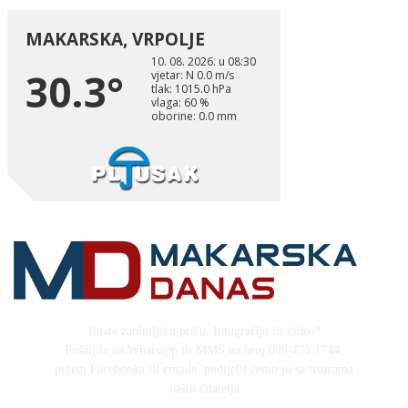
Imate zanimljivu priču, fotografiju ili video?
Pošaljite na Whatsapp ili MMS na broj 099 475 1744,
putem Facebooka ili emaila, podijelit ćemo ju sa tisućama
naših čitatelja