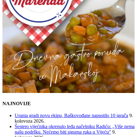
NAJNOVIJE
Urania gradi novu ekipu, Baškovođane napustilo 10 igrača
9.
kolovoza 2026.
Šestero vijećnika okrenulo leđa načelniku Radiću: „Više nema
našu podršku. Nećemo biti sigurna ruka u Vijeću”
9.