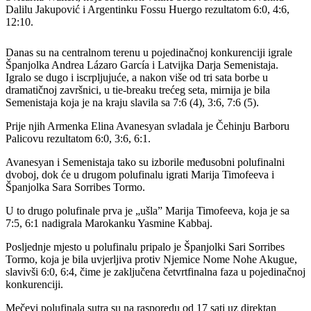
Dalilu Jakupović i Argentinku Fossu Huergo rezultatom 6:0, 4:6,
12:10.
Danas su na centralnom terenu u pojedinačnoj konkurenciji igrale
Španjolka Andrea Lázaro García i Latvijka Darja Semenistaja.
Igralo se dugo i iscrpljujuće, a nakon više od tri sata borbe u
dramatičnoj završnici, u tie-breaku trećeg seta, mirnija je bila
Semenistaja koja je na kraju slavila sa 7:6 (4), 3:6, 7:6 (5).
Prije njih Armenka Elina Avanesyan svladala je Čehinju Barboru
Palicovu rezultatom 6:0, 3:6, 6:1.
Avanesyan i Semenistaja tako su izborile međusobni polufinalni
dvoboj, dok će u drugom polufinalu igrati Marija Timofeeva i
Španjolka Sara Sorribes Tormo.
U to drugo polufinale prva je „ušla” Marija Timofeeva, koja je sa
7:5, 6:1 nadigrala Marokanku Yasmine Kabbaj.
Posljednje mjesto u polufinalu pripalo je Španjolki Sari Sorribes
Tormo, koja je bila uvjerljiva protiv Njemice Nome Nohe Akugue,
slavivši 6:0, 6:4, čime je zaključena četvrtfinalna faza u pojedinačnoj
konkurenciji.
Mečevi polufinala sutra su na rasporedu od 17 sati uz direktan