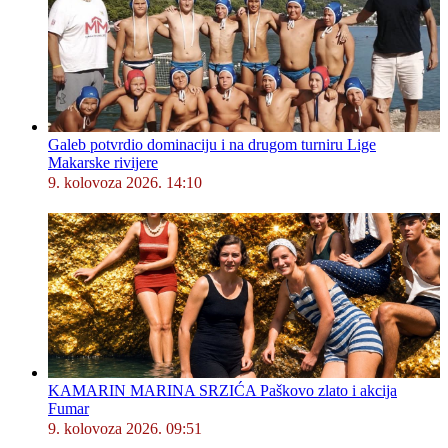
Galeb potvrdio dominaciju i na drugom turniru Lige
Makarske rivijere
9. kolovoza 2026. 14:10
KAMARIN MARINA SRZIĆA Paškovo zlato i akcija
Fumar
9. kolovoza 2026. 09:51