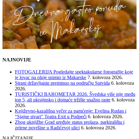
NAJNOVIJE
FOTOGALERIJA Pogledajte spektakularne fotografije koje
je lovac na oluje snimio iz Makarske
7. kolovoza 2026.
Strani državljanin preminuo na području Sutvida
6. kolovoza
2026.
TURISTIČKI BAROMETAR 2026. Švedska više nije među
top 5, ali ukrajinsko i domaće tržište snažno raste
6. kolovoza
2026.
Književno-kazališna večer za pamćenje: Evelina Rudan i
“Sjajne stvari” Teatra Exit u Podpeći
6. kolovoza 2026.
Zbog uknjižbe Grad uređuje status prolaza, parkirališta i
zelene površine u Radićevoj ulici
6. kolovoza 2026.
NAJČITANIJE