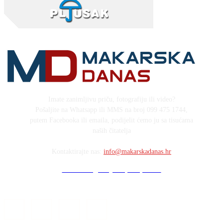
Imate zanimljivu priču, fotografiju ili video?
Pošaljite na Whatsapp ili MMS na broj 099 475 1744,
putem Facebooka ili emaila, podijelit ćemo ju sa tisućama
naših čitatelja
Kontaktirajte nas:
info@makarskadanas.hr
Stock images by Depositphotos