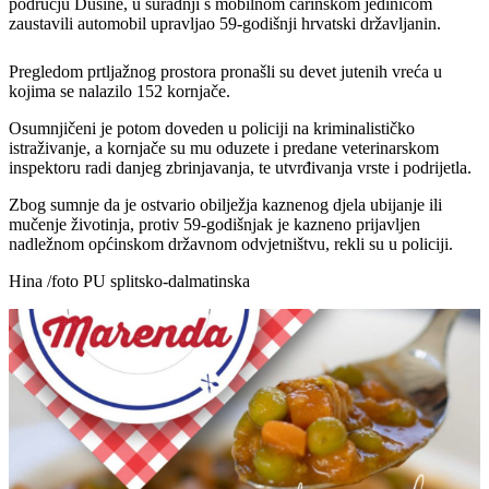
području Dusine, u suradnji s mobilnom carinskom jedinicom
zaustavili automobil upravljao 59-godišnji hrvatski državljanin.
Pregledom prtljažnog prostora pronašli su devet jutenih vreća u
kojima se nalazilo 152 kornjače.
Osumnjičeni je potom doveden u policiji na kriminalističko
istraživanje, a kornjače su mu oduzete i predane veterinarskom
inspektoru radi danjeg zbrinjavanja, te utvrđivanja vrste i podrijetla.
Zbog sumnje da je ostvario obilježja kaznenog djela ubijanje ili
mučenje životinja, protiv 59-godišnjak je kazneno prijavljen
nadležnom općinskom državnom odvjetništvu, rekli su u policiji.
Hina /foto PU splitsko-dalmatinska