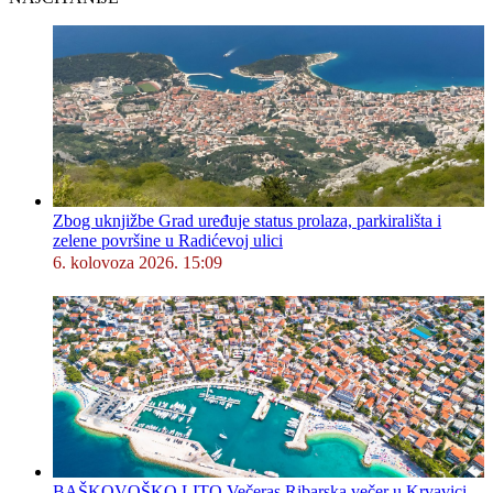
Zbog uknjižbe Grad uređuje status prolaza, parkirališta i
zelene površine u Radićevoj ulici
6. kolovoza 2026. 15:09
BAŠKOVOŠKO LITO Večeras Ribarska večer u Krvavici,