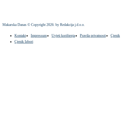
Makarska Danas © Copyright
2026
. by Redakcija j.d.o.o.
Kontakt
Impressum
Uvjeti korištenja
Pravila privatnosti
Cjenik
Cjenik Izbori