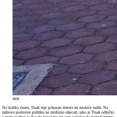
rhdr
No koliko znam, Tisak nije pokazao interes da nastave raditi. Na
njihovu poslovnu politiku ne možemo utjecati, tako je Tisak odlučio,
a meni osobno je žao da je to tako jer sam svjestan da postoji interes,