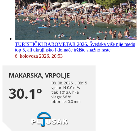
TURISTIČKI BAROMETAR 2026. Švedska više nije među
top 5, ali ukrajinsko i domaće tržište snažno raste
6. kolovoza 2026. 20:53