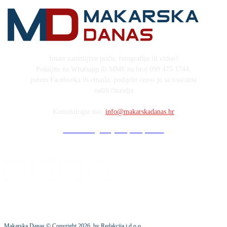
Imate zanimljivu priču, fotografiju ili video?
Pošaljite na Whatsapp ili MMS na broj 099 475 1744,
putem Facebooka ili emaila, podijelit ćemo ju sa tisućama
naših čitatelja
Kontaktirajte nas:
info@makarskadanas.hr
Stock images by Depositphotos
Makarska Danas © Copyright
2026
. by Redakcija j.d.o.o.