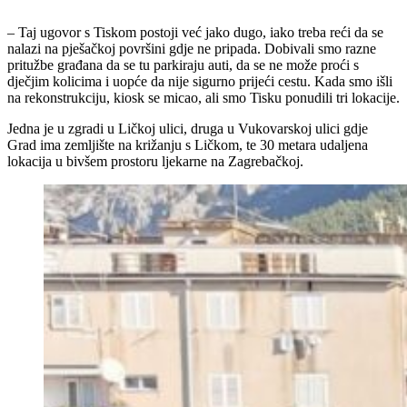
– Taj ugovor s Tiskom postoji već jako dugo, iako treba reći da se
nalazi na pješačkoj površini gdje ne pripada. Dobivali smo razne
pritužbe građana da se tu parkiraju auti, da se ne može proći s
dječjim kolicima i uopće da nije sigurno prijeći cestu. Kada smo išli
na rekonstrukciju, kiosk se micao, ali smo Tisku ponudili tri lokacije.
Jedna je u zgradi u Ličkoj ulici, druga u Vukovarskoj ulici gdje
Grad ima zemljište na križanju s Ličkom, te 30 metara udaljena
lokacija u bivšem prostoru ljekarne na Zagrebačkoj.