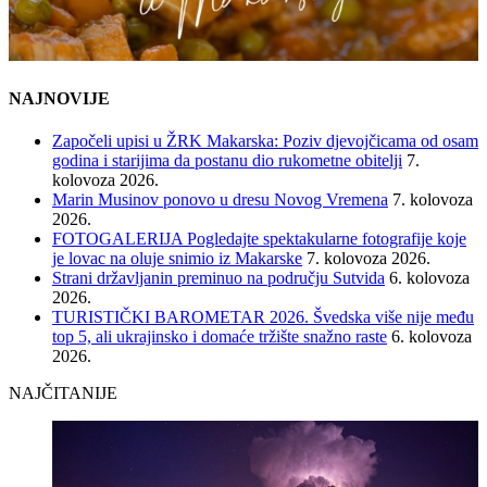
NAJNOVIJE
Započeli upisi u ŽRK Makarska: Poziv djevojčicama od osam
godina i starijima da postanu dio rukometne obitelji
7.
kolovoza 2026.
Marin Musinov ponovo u dresu Novog Vremena
7. kolovoza
2026.
FOTOGALERIJA Pogledajte spektakularne fotografije koje
je lovac na oluje snimio iz Makarske
7. kolovoza 2026.
Strani državljanin preminuo na području Sutvida
6. kolovoza
2026.
TURISTIČKI BAROMETAR 2026. Švedska više nije među
top 5, ali ukrajinsko i domaće tržište snažno raste
6. kolovoza
2026.
NAJČITANIJE